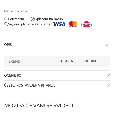
Način plaćanja
Pouzećem
Uplatom na račun
Sigurno plaćanje karticama
OPIS
CLARINS KOZMETIKA
BREND
OCENE (0)
ČESTO POSTAVLJENA PITANJA
MOŽDA ĆE VAM SE SVIDETI …