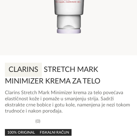
CLARINS
STRETCH MARK
MINIMIZER KREMA ZA TELO
Clarins Stretch Mark Minimizer krema za telo povećava
elastičnost kože i pomaže u smanjenju strija. Sadrži
ekstrakte crne bobice i gotu kole, namenjena je nezi tokom
trudnoće i nakon porođaja.
0
0,0
rating
100% ORIGINAL
FISKALNI RAČUN