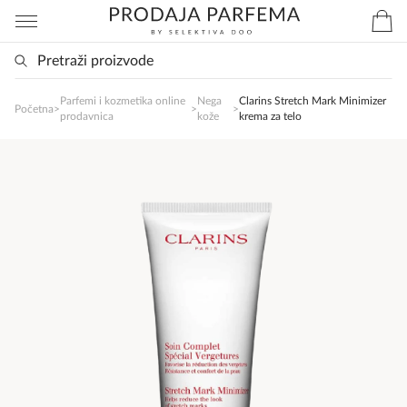
Parfemi i kozmetika online
Nega
Clarins Stretch Mark Minimizer
SlađanAi Asistent
Početna
>
>
>
prodavnica
kože
krema za telo
Online
Zdravo, tu sam da Vam pomognem da 
poručite svoj omiljeni parfem danas ali i za 
sva ostala pitanja?