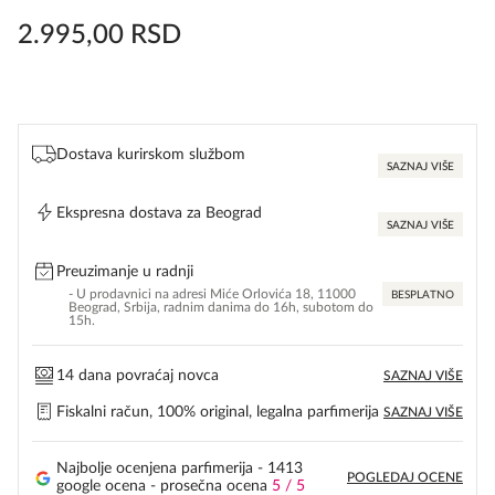
2.995,00
RSD
Dostava kurirskom službom
SAZNAJ VIŠE
Ekspresna dostava za Beograd
SAZNAJ VIŠE
Preuzimanje u radnji
- U prodavnici na adresi Miće Orlovića 18, 11000
BESPLATNO
Beograd, Srbija, radnim danima do 16h, subotom do
15h.
14 dana povraćaj novca
SAZNAJ VIŠE
Fiskalni račun, 100% original, legalna parfimerija
SAZNAJ VIŠE
Najbolje ocenjena parfimerija - 1413
POGLEDAJ OCENE
google ocena - prosečna ocena
5 / 5