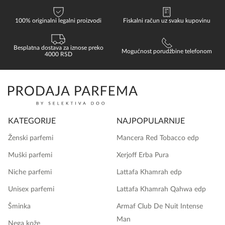
100% originalni legalni proizvodi
Fiskalni račun uz svaku kupovinu
Besplatna dostava za iznose preko
Mogućnost porudžbine telefonom
4000 RSD
KATEGORIJE
NAJPOPULARNIJE
Ženski parfemi
Mancera Red Tobacco edp
Muški parfemi
Xerjoff Erba Pura
Niche parfemi
Lattafa Khamrah edp
Unisex parfemi
Lattafa Khamrah Qahwa edp
Šminka
Armaf Club De Nuit Intense
Man
Nega kože