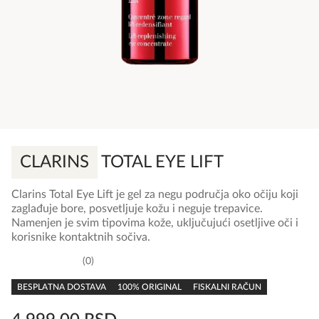
CLARINS
TOTAL EYE LIFT
Clarins Total Eye Lift je gel za negu područja oko očiju koji
zaglađuje bore, posvetljuje kožu i neguje trepavice.
Namenjen je svim tipovima kože, uključujući osetljive oči i
korisnike kontaktnih sočiva.
0
0,0
rating
BESPLATNA DOSTAVA
100% ORIGINAL
FISKALNI RAČUN