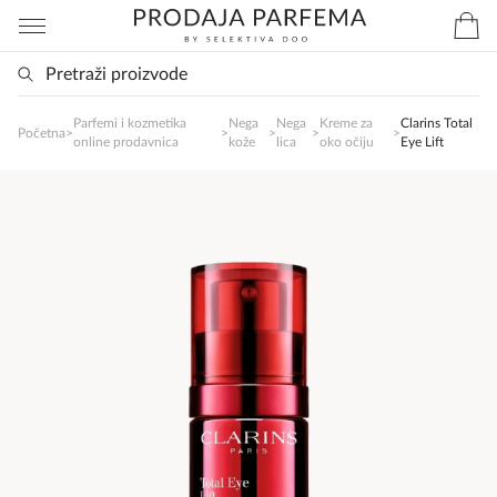
Parfemi i kozmetika
Nega
Nega
Kreme za
Clarins Total
SlađanAi Asistent
Početna
>
>
>
>
>
online prodavnica
kože
lica
oko očiju
Eye Lift
Online
Zdravo, tu sam da Vam pomognem da 
poručite svoj omiljeni parfem danas ali i za 
sva ostala pitanja?