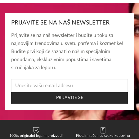
PRIJAVITE SE NA NAŠ NEWSLETTER
Prijavite se na naš newsletter i budite u toku sa
najnovijim trendovima u svetu parfema i kozmetike!
Budite prvi koji će saznati o našim specijalnim
ponudama, ekskluzivnim popustima i savetima
stručnjaka za lepotu.
*
EMAIL
EMAIL
PRIJAVITE SE
100% originalni legalni proizvodi
Fiskalni račun uz svaku kupovinu