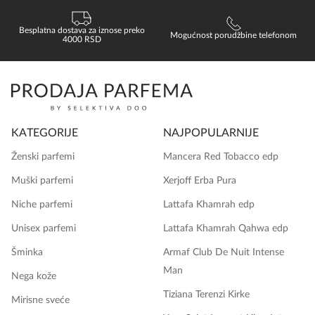
Besplatna dostava za iznose preko
Mogućnost porudžbine telefonom
4000 RSD
KATEGORIJE
NAJPOPULARNIJE
Ženski parfemi
Mancera Red Tobacco edp
Muški parfemi
Xerjoff Erba Pura
Niche parfemi
Lattafa Khamrah edp
Unisex parfemi
Lattafa Khamrah Qahwa edp
Šminka
Armaf Club De Nuit Intense
Man
Nega kože
Tiziana Terenzi Kirke
Mirisne sveće