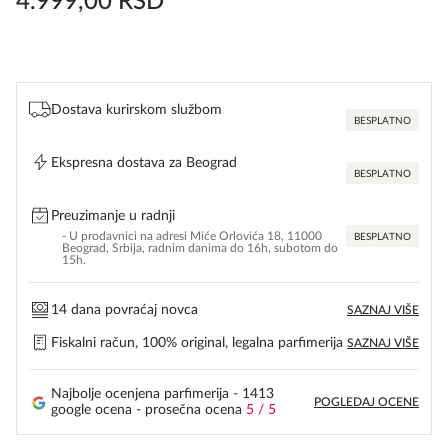
4.999,00
RSD
Dostava kurirskom službom
BESPLATNO
Ekspresna dostava za Beograd
BESPLATNO
Preuzimanje u radnji
- U prodavnici na adresi Miće Orlovića 18, 11000
BESPLATNO
Beograd, Srbija, radnim danima do 16h, subotom do
15h.
14 dana povraćaj novca
SAZNAJ VIŠE
Fiskalni račun, 100% original, legalna parfimerija
SAZNAJ VIŠE
Najbolje ocenjena parfimerija - 1413
POGLEDAJ OCENE
google ocena - prosečna ocena
5 / 5