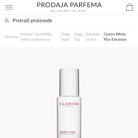
Parfemi i kozmetika
Nega
Nega
Emulzije
Clarins White
SlađanAi Asistent
Početna
>
>
>
>
>
online prodavnica
kože
lica
za lice
Plus Emulsion
Online
Zdravo, tu sam da Vam pomognem da 
poručite svoj omiljeni parfem danas ali i za 
sva ostala pitanja?