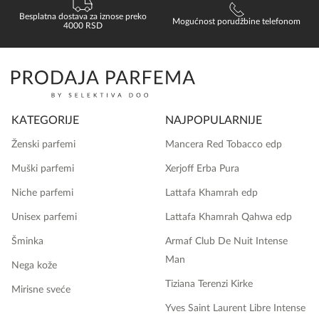
Besplatna dostava za iznose preko
Mogućnost porudžbine telefonom
4000 RSD
KATEGORIJE
NAJPOPULARNIJE
Ženski parfemi
Mancera Red Tobacco edp
Muški parfemi
Xerjoff Erba Pura
Niche parfemi
Lattafa Khamrah edp
Unisex parfemi
Lattafa Khamrah Qahwa edp
Šminka
Armaf Club De Nuit Intense
Man
Nega kože
Tiziana Terenzi Kirke
Mirisne sveće
Yves Saint Laurent Libre Intense