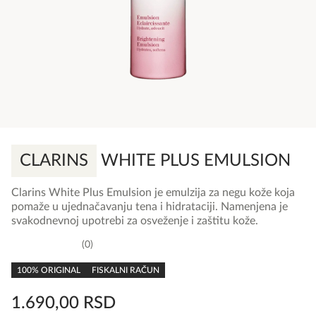
CLARINS
WHITE PLUS EMULSION
Clarins White Plus Emulsion je emulzija za negu kože koja
pomaže u ujednačavanju tena i hidrataciji. Namenjena je
svakodnevnoj upotrebi za osveženje i zaštitu kože.
0
0,0
rating
100% ORIGINAL
FISKALNI RAČUN
1.690,00
RSD