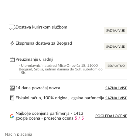
Dostava kurirskom službom
SAZNAJ VIŠE
Ekspresna dostava za Beograd
SAZNAJ VIŠE
Preuzimanje u radnji
- U prodavnici na adresi Miće Orlovića 18, 11000
BESPLATNO
Beograd, Srbija, radnim danima do 16h, subotom do
15h.
14 dana povraćaj novca
SAZNAJ VIŠE
Fiskalni račun, 100% original, legalna parfimerija
SAZNAJ VIŠE
Najbolje ocenjena parfimerija - 1413
POGLEDAJ OCENE
google ocena - prosečna ocena
5 / 5
Način plaćanja