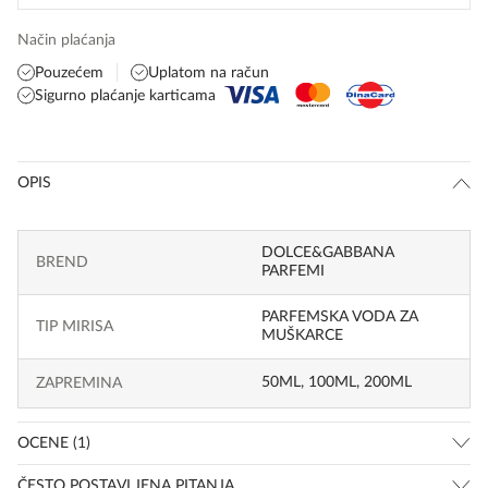
Način plaćanja
Pouzećem
Uplatom na račun
Sigurno plaćanje karticama
OPIS
DOLCE&GABBANA
BREND
PARFEMI
PARFEMSKA VODA ZA
TIP MIRISA
MUŠKARCE
50ML
,
100ML
,
200ML
ZAPREMINA
OCENE (1)
ČESTO POSTAVLJENA PITANJA