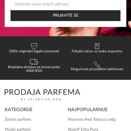
EMAIL
EMAIL
*
PRIJAVITE SE
100% originalni legalni proizvodi
Fiskalni račun uz svaku kupovinu
Besplatna dostava za iznose preko
Mogućnost porudžbine telefonom
4000 RSD
KATEGORIJE
NAJPOPULARNIJE
Ženski parfemi
Mancera Red Tobacco edp
Muški parfemi
Xerjoff Erba Pura