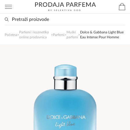
Parfemi i kozmetika
Muški
Dolce & Gabbana Light Blue
SlađanAi Asistent
Početna
>
>
Parfemi
>
>
online prodavnica
parfemi
Eau Intense Pour Homme
Online
Zdravo, tu sam da Vam pomognem da 
poručite svoj omiljeni parfem danas ali i za 
sva ostala pitanja?