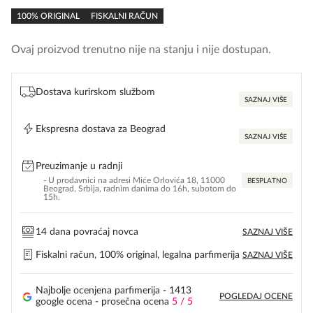
rating
100% ORIGINAL
FISKALNI RAČUN
Ovaj proizvod trenutno nije na stanju i nije dostupan.
Dostava kurirskom službom
SAZNAJ VIŠE
Ekspresna dostava za Beograd
SAZNAJ VIŠE
Preuzimanje u radnji
- U prodavnici na adresi Miće Orlovića 18, 11000
BESPLATNO
Beograd, Srbija, radnim danima do 16h, subotom do
15h.
14 dana povraćaj novca
SAZNAJ VIŠE
Fiskalni račun, 100% original, legalna parfimerija
SAZNAJ VIŠE
Najbolje ocenjena parfimerija - 1413
POGLEDAJ OCENE
google ocena - prosečna ocena
5 / 5