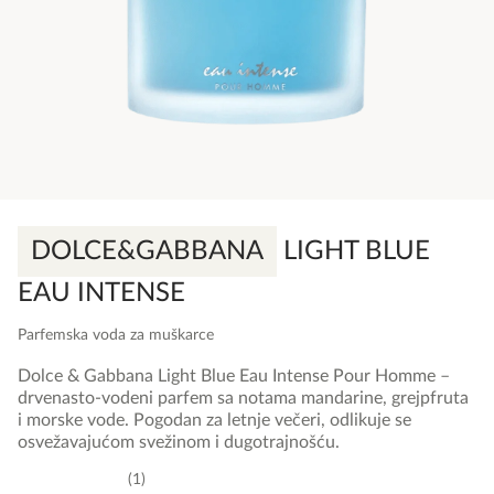
DOLCE&GABBANA
LIGHT BLUE
EAU INTENSE
Parfemska voda za muškarce
Dolce & Gabbana Light Blue Eau Intense Pour Homme –
drvenasto-vodeni parfem sa notama mandarine, grejpfruta
i morske vode. Pogodan za letnje večeri, odlikuje se
osvežavajućom svežinom i dugotrajnošću.
1
5,0