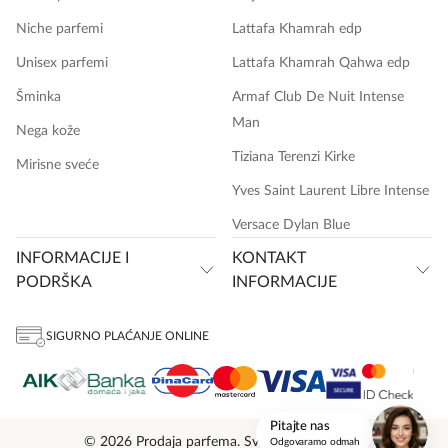
Niche parfemi
Lattafa Khamrah edp
Unisex parfemi
Lattafa Khamrah Qahwa edp
Šminka
Armaf Club De Nuit Intense
Man
Nega kože
Tiziana Terenzi Kirke
Mirisne sveće
Yves Saint Laurent Libre Intense
Versace Dylan Blue
INFORMACIJE I
KONTAKT
PODRŠKA
INFORMACIJE
SIGURNO PLAĆANJE ONLINE
onlinemedia.rs
Pitajte nas
© 2026 Prodaja parfema. Sva prava zadržana.
Odgovaramo odmah