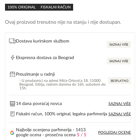
rating
100% ORIGINAL
FISKALNI RAČUN
Ovaj proizvod trenutno nije na stanju i nije dostupan.
Dostava kurirskom službom
SAZNAJ VIŠE
Ekspresna dostava za Beograd
SAZNAJ VIŠE
Preuzimanje u radnji
- U prodavnici na adresi Miće Orlovića 18, 11000
BESPLATNO
Beograd, Srbija, radnim danima do 16h, subotom do
15h.
14 dana povraćaj novca
SAZNAJ VIŠE
Fiskalni račun, 100% original, legalna parfimerija
SAZNAJ VIŠE
Najbolje ocenjena parfimerija - 1413
POGLEDAJ OCENE
google ocena - prosečna ocena
5 / 5