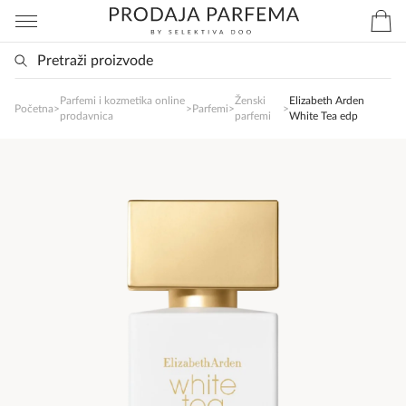
Parfemi i kozmetika online
Ženski
Elizabeth Arden
SlađanAi Asistent
Početna
>
>
Parfemi
>
>
prodavnica
parfemi
White Tea edp
Online
Zdravo, tu sam da Vam pomognem da 
poručite svoj omiljeni parfem danas ali i za 
sva ostala pitanja?