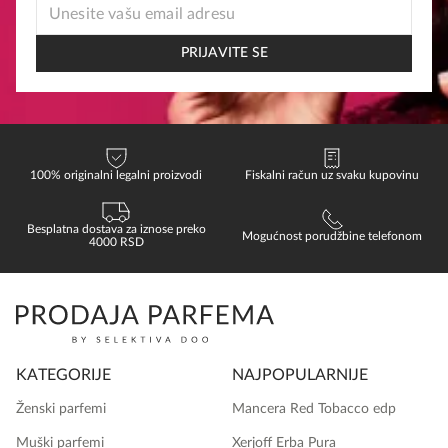
EMAIL
EMAIL
EMAIL
PRIJAVITE SE
100% originalni legalni proizvodi
Fiskalni račun uz svaku kupovinu
Besplatna dostava za iznose preko
Mogućnost porudžbine telefonom
4000 RSD
KATEGORIJE
NAJPOPULARNIJE
Ženski parfemi
Mancera Red Tobacco edp
Muški parfemi
Xerjoff Erba Pura