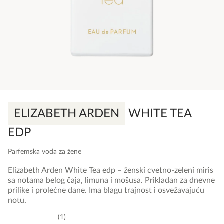
ELIZABETH ARDEN
WHITE TEA
EDP
Parfemska voda za žene
Elizabeth Arden White Tea edp – ženski cvetno-zeleni miris
sa notama belog čaja, limuna i mošusa. Prikladan za dnevne
prilike i prolećne dane. Ima blagu trajnost i osvežavajuću
notu.
1
5,0