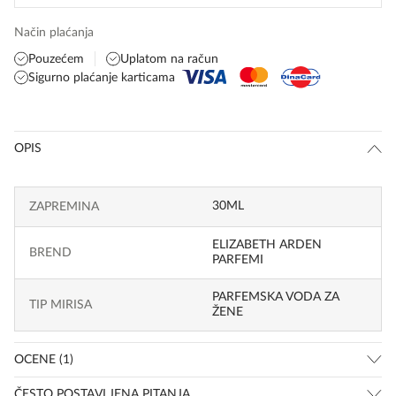
Način plaćanja
Pouzećem
Uplatom na račun
Sigurno plaćanje karticama
OPIS
30ML
ZAPREMINA
ELIZABETH ARDEN
BREND
PARFEMI
PARFEMSKA VODA ZA
TIP MIRISA
ŽENE
OCENE (1)
ČESTO POSTAVLJENA PITANJA