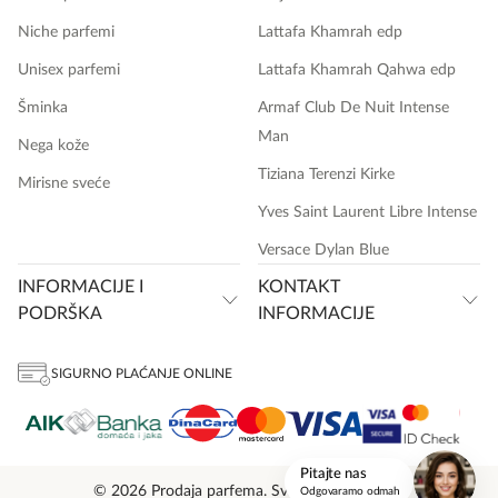
Niche parfemi
Lattafa Khamrah edp
Unisex parfemi
Lattafa Khamrah Qahwa edp
Šminka
Armaf Club De Nuit Intense
Man
Nega kože
Tiziana Terenzi Kirke
Mirisne sveće
Yves Saint Laurent Libre Intense
Versace Dylan Blue
INFORMACIJE I
KONTAKT
PODRŠKA
INFORMACIJE
SIGURNO PLAĆANJE ONLINE
onlinemedia.rs
Pitajte nas
© 2026 Prodaja parfema. Sva prava zadržana.
Odgovaramo odmah