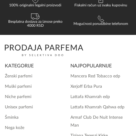
100% originalni legalni proizvodi
Fiskalni račun uz svaku kupovinu
Besplatna dostava za iznose preko
Mogućnost porudžbine telefonom
4000 RSD
KATEGORIJE
NAJPOPULARNIJE
Ženski parfemi
Mancera Red Tobacco edp
Muški parfemi
Xerjoff Erba Pura
Niche parfemi
Lattafa Khamrah edp
Unisex parfemi
Lattafa Khamrah Qahwa edp
Šminka
Armaf Club De Nuit Intense
Man
Nega kože
Tiziana Terenzi Kirke