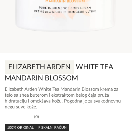
ELIZABETH ARDEN
WHITE TEA
MANDARIN BLOSSOM
Elizabeth Arden White Tea Mandarin Blossom krema za
telo sa shea buterom i ekstraktom belog čaja pruža
hidrataciju i omekšava kožu. Pogodna je za svakodnevnu
negu suve kože.
0
0,0
rating
100% ORIGINAL
FISKALNI RAČUN