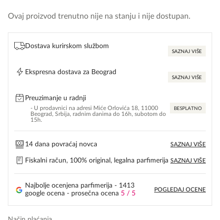
Ovaj proizvod trenutno nije na stanju i nije dostupan.
Dostava kurirskom službom
SAZNAJ VIŠE
Ekspresna dostava za Beograd
SAZNAJ VIŠE
Preuzimanje u radnji
- U prodavnici na adresi Miće Orlovića 18, 11000
BESPLATNO
Beograd, Srbija, radnim danima do 16h, subotom do
15h.
14 dana povraćaj novca
SAZNAJ VIŠE
Fiskalni račun, 100% original, legalna parfimerija
SAZNAJ VIŠE
Najbolje ocenjena parfimerija - 1413
POGLEDAJ OCENE
google ocena - prosečna ocena
5 / 5
Način plaćanja