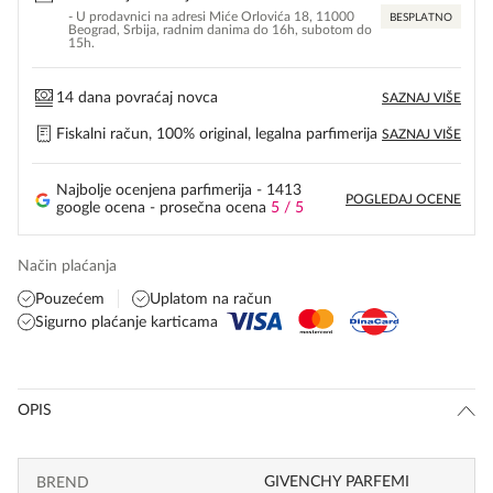
- U prodavnici na adresi Miće Orlovića 18, 11000
BESPLATNO
Beograd, Srbija, radnim danima do 16h, subotom do
15h.
14 dana povraćaj novca
SAZNAJ VIŠE
Fiskalni račun, 100% original, legalna parfimerija
SAZNAJ VIŠE
Najbolje ocenjena parfimerija - 1413
POGLEDAJ OCENE
google ocena - prosečna ocena
5 / 5
Način plaćanja
Pouzećem
Uplatom na račun
Sigurno plaćanje karticama
OPIS
GIVENCHY PARFEMI
BREND