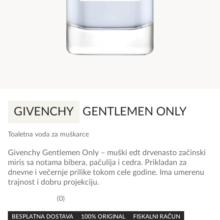
GIVENCHY
GENTLEMEN ONLY
Toaletna voda za muškarce
Givenchy Gentlemen Only – muški edt drvenasto začinski
miris sa notama bibera, pačulija i cedra. Prikladan za
dnevne i večernje prilike tokom cele godine. Ima umerenu
trajnost i dobru projekciju.
0
0,0
rating
BESPLATNA DOSTAVA
100% ORIGINAL
FISKALNI RAČUN