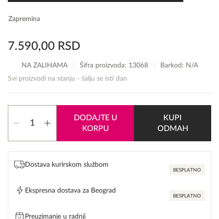
Zapremina
7.590,00
RSD
NA ZALIHAMA
Šifra proizvoda:
13068
Barkod: N/A
Svi proizvodi na stanju - šalju se isti dan
Givenchy
DODAJTE U
KUPI
Gentlemen
KORPU
ODMAH
Only
količina
Dostava kurirskom službom
BESPLATNO
Ekspresna dostava za Beograd
BESPLATNO
Preuzimanje u radnji