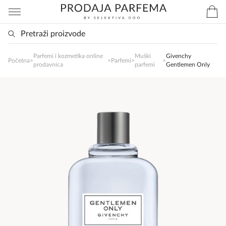
Parfemi i kozmetika online
Muški
Givenchy
SlađanAi Asistent
Početna
>
>
Parfemi
>
>
prodavnica
parfemi
Gentlemen Only
Online
Zdravo, tu sam da Vam pomognem da 
poručite svoj omiljeni parfem danas ali i za 
sva ostala pitanja?