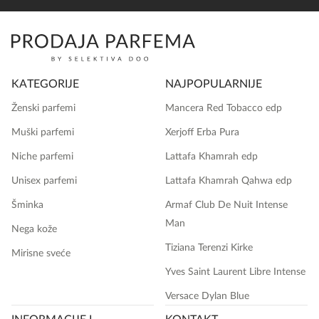
KATEGORIJE
NAJPOPULARNIJE
Ženski parfemi
Mancera Red Tobacco edp
Muški parfemi
Xerjoff Erba Pura
Niche parfemi
Lattafa Khamrah edp
Unisex parfemi
Lattafa Khamrah Qahwa edp
Šminka
Armaf Club De Nuit Intense
Man
Nega kože
Tiziana Terenzi Kirke
Mirisne sveće
Yves Saint Laurent Libre Intense
Versace Dylan Blue