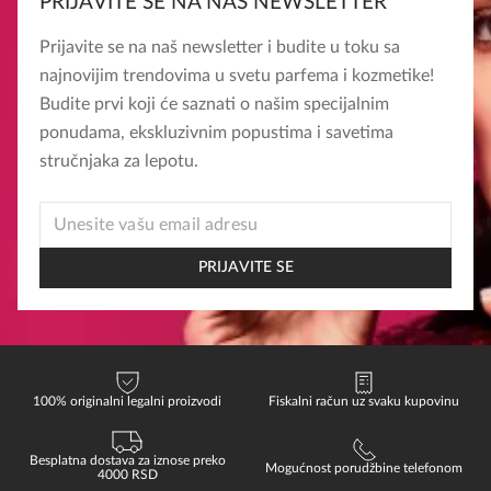
PRIJAVITE SE NA NAŠ NEWSLETTER
Prijavite se na naš newsletter i budite u toku sa
najnovijim trendovima u svetu parfema i kozmetike!
Budite prvi koji će saznati o našim specijalnim
ponudama, ekskluzivnim popustima i savetima
stručnjaka za lepotu.
EMAIL
EMAIL
EMAIL
PRIJAVITE SE
100% originalni legalni proizvodi
Fiskalni račun uz svaku kupovinu
Besplatna dostava za iznose preko
Mogućnost porudžbine telefonom
4000 RSD