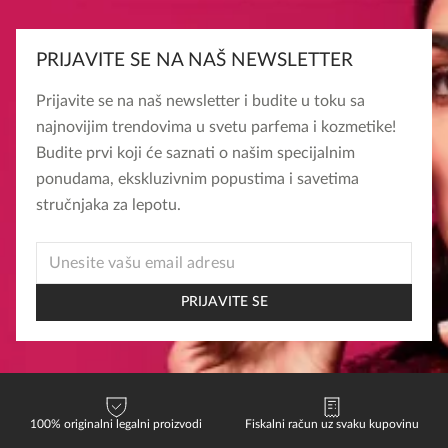
PRIJAVITE SE NA NAŠ NEWSLETTER
Prijavite se na naš newsletter i budite u toku sa
najnovijim trendovima u svetu parfema i kozmetike!
Budite prvi koji će saznati o našim specijalnim
ponudama, ekskluzivnim popustima i savetima
stručnjaka za lepotu.
EMAIL
EMAIL
EMAIL
PRIJAVITE SE
100% originalni legalni proizvodi
Fiskalni račun uz svaku kupovinu