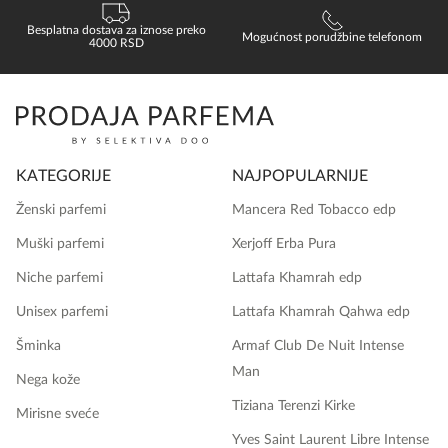
Besplatna dostava za iznose preko
Mogućnost porudžbine telefonom
4000 RSD
KATEGORIJE
NAJPOPULARNIJE
Ženski parfemi
Mancera Red Tobacco edp
Muški parfemi
Xerjoff Erba Pura
Niche parfemi
Lattafa Khamrah edp
Unisex parfemi
Lattafa Khamrah Qahwa edp
Šminka
Armaf Club De Nuit Intense
Man
Nega kože
Tiziana Terenzi Kirke
Mirisne sveće
Yves Saint Laurent Libre Intense