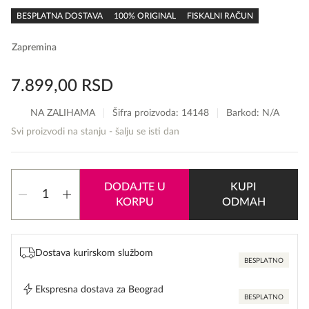
rating
BESPLATNA DOSTAVA
100% ORIGINAL
FISKALNI RAČUN
Zapremina
7.899,00
RSD
NA ZALIHAMA
Šifra proizvoda:
14148
Barkod: N/A
Svi proizvodi na stanju - šalju se isti dan
Giorgio
DODAJTE U
KUPI
Armani
KORPU
ODMAH
Sì
Passione
Intense
količina
Dostava kurirskom službom
BESPLATNO
Ekspresna dostava za Beograd
BESPLATNO