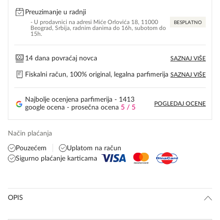
Preuzimanje u radnji
- U prodavnici na adresi Miće Orlovića 18, 11000
BESPLATNO
Beograd, Srbija, radnim danima do 16h, subotom do
15h.
14 dana povraćaj novca
SAZNAJ VIŠE
Fiskalni račun, 100% original, legalna parfimerija
SAZNAJ VIŠE
Najbolje ocenjena parfimerija - 1413
POGLEDAJ OCENE
google ocena - prosečna ocena
5 / 5
Način plaćanja
Pouzećem
Uplatom na račun
Sigurno plaćanje karticama
OPIS