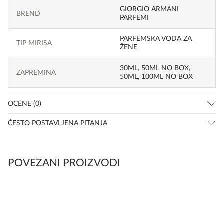
GIORGIO ARMANI
BREND
PARFEMI
PARFEMSKA VODA ZA
TIP MIRISA
ŽENE
30ML
,
50ML NO BOX
,
ZAPREMINA
50ML
,
100ML NO BOX
OCENE (0)
ČESTO POSTAVLJENA PITANJA
POVEZANI PROIZVODI