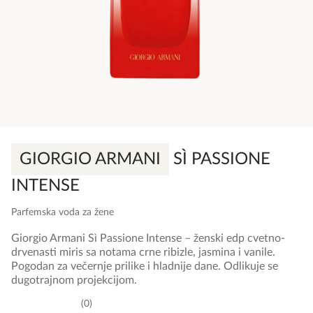
GIORGIO ARMANI
SÌ PASSIONE
INTENSE
Parfemska voda za žene
Giorgio Armani Sì Passione Intense – ženski edp cvetno-
drvenasti miris sa notama crne ribizle, jasmina i vanile.
Pogodan za večernje prilike i hladnije dane. Odlikuje se
dugotrajnom projekcijom.
0
0,0