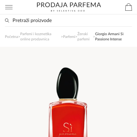
Parfemi i kozmetika
Ženski
Giorgio Armani Sì
Početna
>
>
Parfemi
>
>
SlađanAi Asistent
online prodavnica
parfemi
Passione Intense
Online
Zdravo, tu sam da Vam pomognem da 
poručite svoj omiljeni parfem danas ali i za 
sva ostala pitanja?