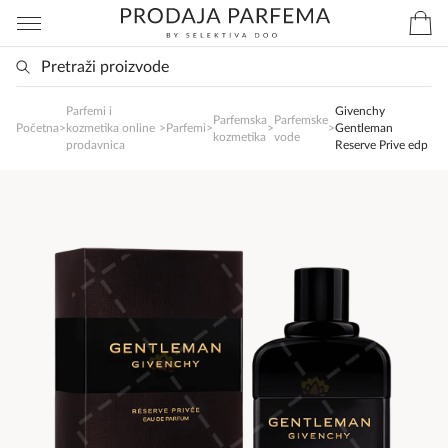
Parfemi i
Givenchy
SlađanAi Asistent
Parfemska
Parfemske
Početna
>
kozmetika online
>
Parfemi
>
>
>
Gentleman
kozmetika
vode
Online
prodavnica
Reserve Prive edp
Zdravo, tu sam da Vam pomognem da 
poručite svoj omiljeni parfem danas ali i za 
sva ostala pitanja?