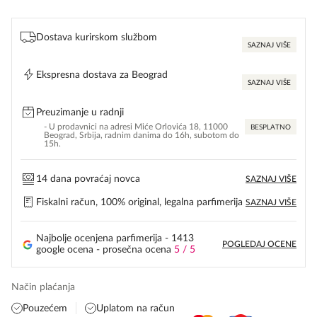
Dostava kurirskom službom
SAZNAJ VIŠE
Ekspresna dostava za Beograd
SAZNAJ VIŠE
Preuzimanje u radnji
- U prodavnici na adresi Miće Orlovića 18, 11000
BESPLATNO
Beograd, Srbija, radnim danima do 16h, subotom do
15h.
14 dana povraćaj novca
SAZNAJ VIŠE
Fiskalni račun, 100% original, legalna parfimerija
SAZNAJ VIŠE
Najbolje ocenjena parfimerija - 1413
POGLEDAJ OCENE
google ocena - prosečna ocena
5 / 5
Način plaćanja
Pouzećem
Uplatom na račun