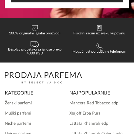
100% originalni legalni proizvodi
Fiskalni račun uz svaku kupovinu
Besplatna dostava za iznose preko
Mogućnost porudžbine telefonom
4000 RSD
KATEGORIJE
NAJPOPULARNIJE
Ženski parfemi
Mancera Red Tobacco edp
Muški parfemi
Xerjoff Erba Pura
Niche parfemi
Lattafa Khamrah edp
Unisex parfemi
Lattafa Khamrah Qahwa edp