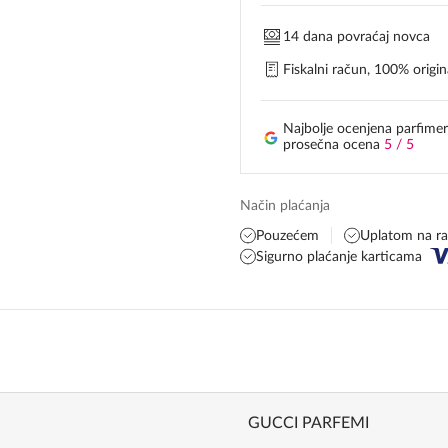
14 dana povraćaj novca
Fiskalni račun, 100% origina
Najbolje ocenjena parfimer
prosečna ocena
5 / 5
Način plaćanja
Pouzećem
Uplatom na r
Sigurno plaćanje karticama
GUCCI PARFEMI