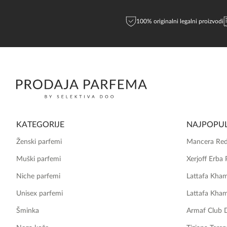
100% originalni legalni proizvodi
KATEGORIJE
NAJPOPUL
Ženski parfemi
Mancera Red
Muški parfemi
Xerjoff Erba 
Niche parfemi
Lattafa Kha
Unisex parfemi
Lattafa Kha
Šminka
Armaf Club 