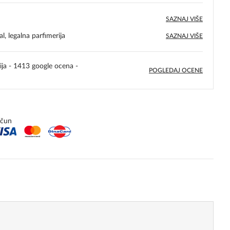
SAZNAJ VIŠE
l, legalna parfimerija
SAZNAJ VIŠE
ija - 1413 google ocena -
POGLEDAJ OCENE
5,0
rating
ačun