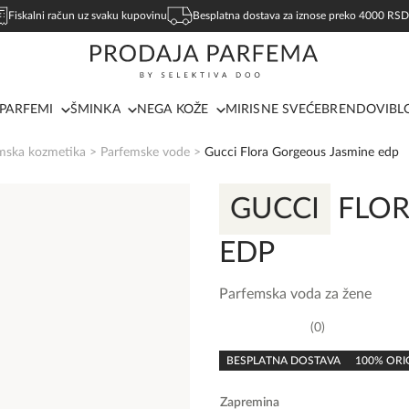
Fiskalni račun uz svaku kupovinu
Besplatna dostava za iznose preko 4000 RSD
PARFEMI
ŠMINKA
NEGA KOŽE
MIRISNE SVEĆE
BRENDOVI
BL
mska kozmetika
>
Parfemske vode
>
Gucci Flora Gorgeous Jasmine edp
GUCCI
FLOR
EDP
Parfemska voda za žene
0
0,0
rating
BESPLATNA DOSTAVA
100% ORI
Zapremina