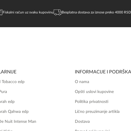
Fiskalni račun uz svaku kupovinu
Besplatna dostava za iznose preko 4000 RSD
ARNIJE
INFORMACIJE I PODRŠK
 Tobacco edp
O nama
Pura
Opšti uslovi kupovine
mrah edp
Politika privatnosti
mrah Qahwa edp
Lično preuzimanje artikla
De Nuit Intense Man
Dostava