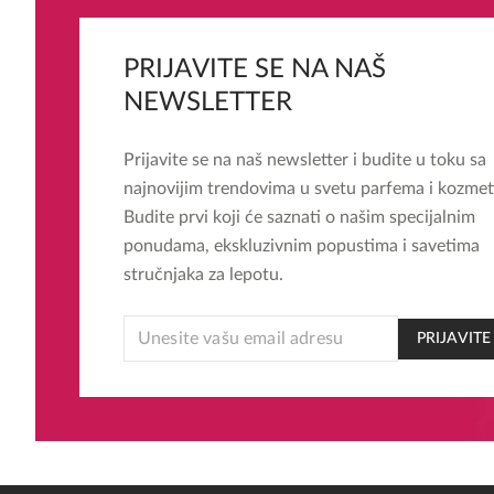
PRIJAVITE SE NA NAŠ
NEWSLETTER
Prijavite se na naš newsletter i budite u toku sa
najnovijim trendovima u svetu parfema i kozmet
Budite prvi koji će saznati o našim specijalnim
ponudama, ekskluzivnim popustima i savetima
stručnjaka za lepotu.
EMAIL
PRIJAVITE
EMAIL
EMAIL