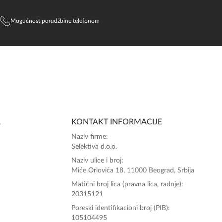
Mogućnost porudžbine telefonom
SlađanAi Asistent
Online
A
KONTAKT INFORMACIJE
Zdravo, tu sam da Vam pomognem da 
Naziv firme:
poručite svoj omiljeni parfem danas ali i za 
Selektiva d.o.o.
sva ostala pitanja?
Naziv ulice i broj:
Miće Orlovića 18, 11000 Beograd, Srbija
Matični broj lica (pravna lica, radnje):
20315121
Poreski identifikacioni broj (PIB):
105104495