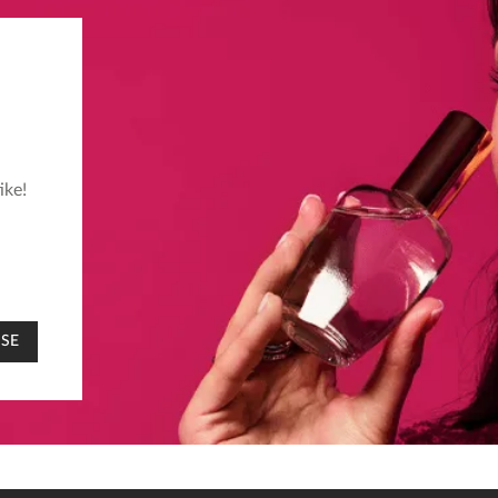
ike!
 SE