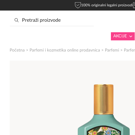
100% originalni legalni proizvodi
AKCIJE
Početna
>
Parfemi i kozmetika online prodavnica
>
Parfemi
>
Parfe