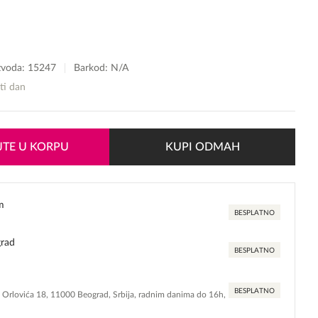
izvoda:
15247
Barkod: N/A
sti dan
TE U KORPU
KUPI ODMAH
m
BESPLATNO
grad
BESPLATNO
BESPLATNO
e Orlovića 18, 11000 Beograd, Srbija, radnim danima do 16h,