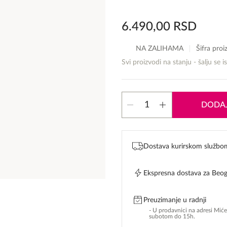
6.490,00
RSD
NA ZALIHAMA
Šifra pro
Svi proizvodi na stanju - šalju se i
Gucci
DODAJ
Flora
Gorgeous
Jasmine
edp
Dostava kurirskom službo
količina
Ekspresna dostava za Beo
Preuzimanje u radnji
- U prodavnici na adresi Mić
subotom do 15h.