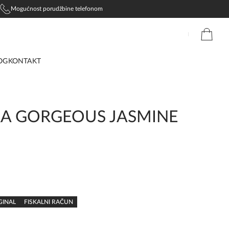
Mogućnost porudžbine telefonom
OG
KONTAKT
A GORGEOUS JASMINE
GINAL
FISKALNI RAČUN