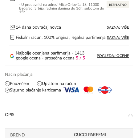
- U prodavnici na adresi Miće Orlovića 18, 11000
BESPLATNO
Beograd, Srbija, radnim danima do 16h, subotom do
15h.
14 dana povraćaj novca
SAZNAJ VIŠE
Fiskalni račun, 100% original, legalna parfimerija
SAZNAJ VIŠE
Najbolje ocenjena parfimerija - 1413
POGLEDAJ OCENE
google ocena - prosečna ocena
5 / 5
Način plaćanja
Pouzećem
Uplatom na račun
Sigurno plaćanje karticama
OPIS
GUCCI PARFEMI
BREND