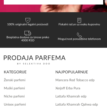
100% originalni legalni proizvodi
Fiskalni račun uz svaku kupovinu
Besplatna dostava za iznose preko
Mogućnost porudžbine telefonom
4000 RSD
KATEGORIJE
NAJPOPULARNIJE
Ženski parfemi
Mancera Red Tobacco edp
Muški parfemi
Xerjoff Erba Pura
Niche parfemi
Lattafa Khamrah edp
Unisex parfemi
Lattafa Khamrah Qahwa edp