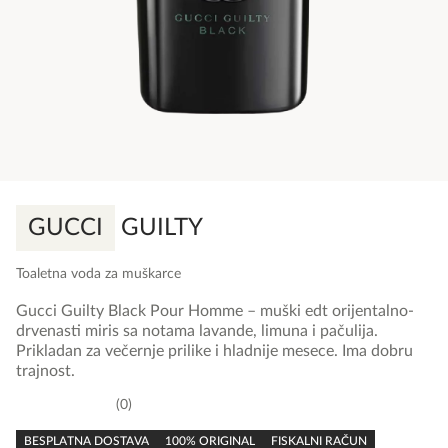
GUCCI
GUILTY
Toaletna voda za muškarce
Gucci Guilty Black Pour Homme – muški edt orijentalno-
drvenasti miris sa notama lavande, limuna i pačulija.
Prikladan za večernje prilike i hladnije mesece. Ima dobru
trajnost.
0
0,0
rating
BESPLATNA DOSTAVA
100% ORIGINAL
FISKALNI RAČUN