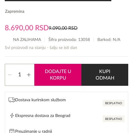
Zapremina
8.690,00
RSD
9.090,00
RSD
Originalna
Trenutna
cena
cena
NA ZALIHAMA
Šifra proizvoda:
13058
Barkod: N/A
je
je:
Svi proizvodi na stanju - šalju se isti dan
bila:
8.690,00 RSD.
9.090,00 RSD.
Gucci
DODAJTE U
KUPI
Guilty
KORPU
ODMAH
količina
Dostava kurirskom službom
BESPLATNO
Ekspresna dostava za Beograd
BESPLATNO
Preuzimanje u radnji