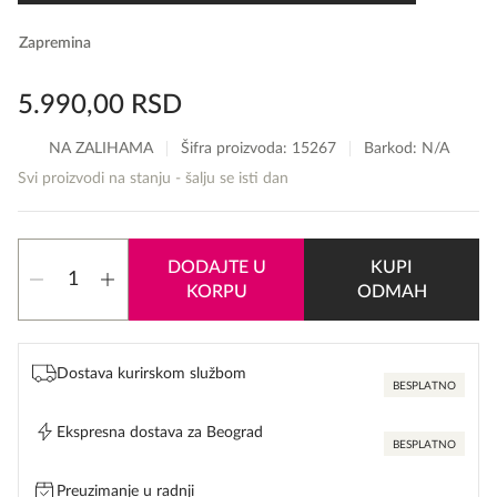
Zapremina
5.990,00
RSD
NA ZALIHAMA
Šifra proizvoda:
15267
Barkod: N/A
Svi proizvodi na stanju - šalju se isti dan
Gucci
DODAJTE U
KUPI
Guilty
KORPU
ODMAH
Pour
Femme
količina
Dostava kurirskom službom
BESPLATNO
Ekspresna dostava za Beograd
BESPLATNO
Preuzimanje u radnji