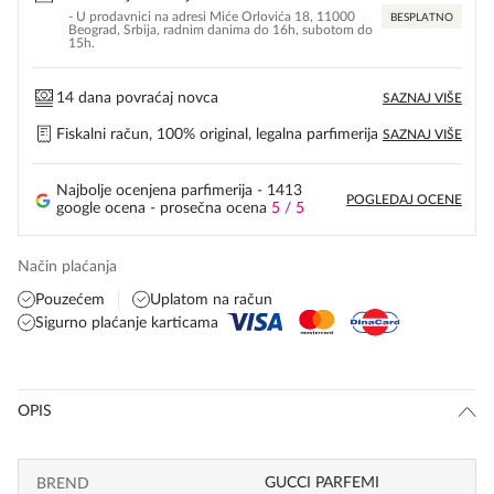
- U prodavnici na adresi Miće Orlovića 18, 11000
BESPLATNO
Beograd, Srbija, radnim danima do 16h, subotom do
15h.
14 dana povraćaj novca
SAZNAJ VIŠE
Fiskalni račun, 100% original, legalna parfimerija
SAZNAJ VIŠE
Najbolje ocenjena parfimerija - 1413
POGLEDAJ OCENE
google ocena - prosečna ocena
5 / 5
Način plaćanja
Pouzećem
Uplatom na račun
Sigurno plaćanje karticama
OPIS
GUCCI PARFEMI
BREND