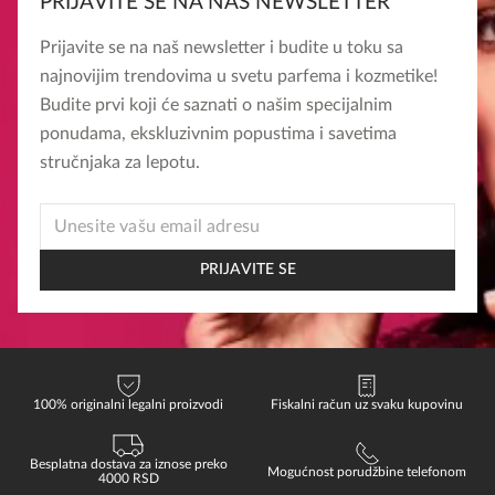
PRIJAVITE SE NA NAŠ NEWSLETTER
Prijavite se na naš newsletter i budite u toku sa
najnovijim trendovima u svetu parfema i kozmetike!
Budite prvi koji će saznati o našim specijalnim
ponudama, ekskluzivnim popustima i savetima
stručnjaka za lepotu.
EMAIL
EMAIL
*
PRIJAVITE SE
100% originalni legalni proizvodi
Fiskalni račun uz svaku kupovinu
Besplatna dostava za iznose preko
Mogućnost porudžbine telefonom
4000 RSD