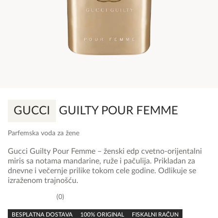
GUCCI
GUILTY POUR FEMME
Parfemska voda za žene
Gucci Guilty Pour Femme – ženski edp cvetno-orijentalni
miris sa notama mandarine, ruže i pačulija. Prikladan za
dnevne i večernje prilike tokom cele godine. Odlikuje se
izraženom trajnošću.
0
0,0
rating
BESPLATNA DOSTAVA
100% ORIGINAL
FISKALNI RAČUN