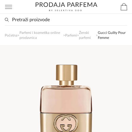
Parfemi i kozmetika online
Ženski
Gucci Guilty Pour
SlađanAi Asistent
Početna
>
>
Parfemi
>
>
prodavnica
parfemi
Femme
Online
Zdravo, tu sam da Vam pomognem da 
poručite svoj omiljeni parfem danas ali i za 
sva ostala pitanja?