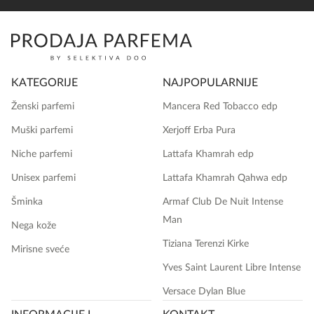
KATEGORIJE
NAJPOPULARNIJE
Ženski parfemi
Mancera Red Tobacco edp
Muški parfemi
Xerjoff Erba Pura
Niche parfemi
Lattafa Khamrah edp
Unisex parfemi
Lattafa Khamrah Qahwa edp
Šminka
Armaf Club De Nuit Intense
Man
Nega kože
Tiziana Terenzi Kirke
Mirisne sveće
Yves Saint Laurent Libre Intense
Versace Dylan Blue