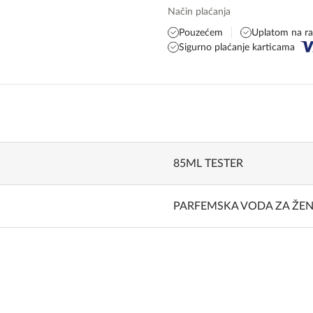
Način plaćanja
Pouzećem
Uplatom na r
Sigurno plaćanje karticama
85ML TESTER
PARFEMSKA VODA ZA ŽE