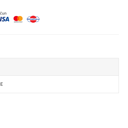
ačun
NE