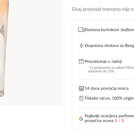
Ovaj proizvod trenutno nije na
Dostava kurirskom službo
Ekspresna dostava za Beo
Preuzimanje u radnji
- U prodavnici na adresi Mić
subotom do 15h.
14 dana povraćaj novca
Fiskalni račun, 100% origina
Najbolje ocenjena parfimer
prosečna ocena
5 / 5