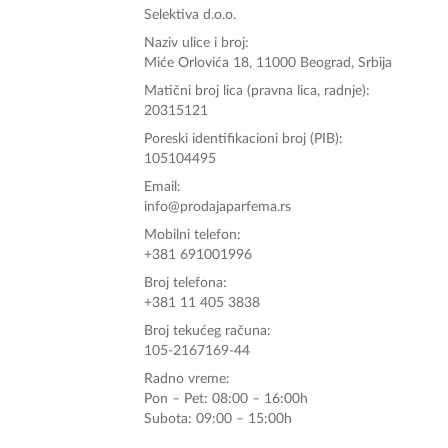
poručite svoj omiljeni parfem danas ali i za 
Selektiva d.o.o.
sva ostala pitanja?
Naziv ulice i broj:
Miće Orlovića 18, 11000 Beograd, Srbija
Matični broj lica (pravna lica, radnje):
20315121
Poreski identifikacioni broj (PIB):
105104495
Email:
info@prodajaparfema.rs
Mobilni telefon:
+381 691001996
Broj telefona:
+381 11 405 3838
Broj tekućeg računa:
105-2167169-44
Radno vreme:
Pon – Pet: 08:00 – 16:00h
Subota: 09:00 – 15:00h