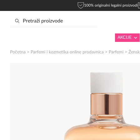
100% originalni legalni proizvodi
AKCIJE
Početna
>
Parfemi i kozmetika online prodavnica
>
Parfemi
>
Žensk