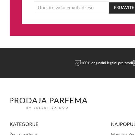
EMAIL
PRIJAVITE
EMAIL
EMAIL
100% originalni legalni proizvodi
KATEGORIJE
NAJPOPUL
Ženski parfemi
Mancera Red