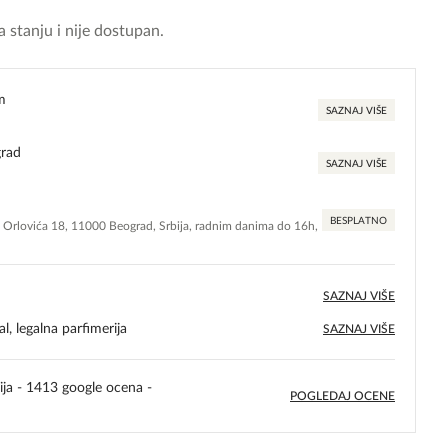
 stanju i nije dostupan.
m
SAZNAJ VIŠE
grad
SAZNAJ VIŠE
BESPLATNO
e Orlovića 18, 11000 Beograd, Srbija, radnim danima do 16h,
SAZNAJ VIŠE
l, legalna parfimerija
SAZNAJ VIŠE
ija - 1413 google ocena -
POGLEDAJ OCENE
5,0
rating