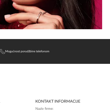
Mogućnost porudžbine telefonom
SlađanAi Asistent
Online
A
KONTAKT INFORMACIJE
Zdravo, tu sam da Vam pomognem da 
Naziv firme: