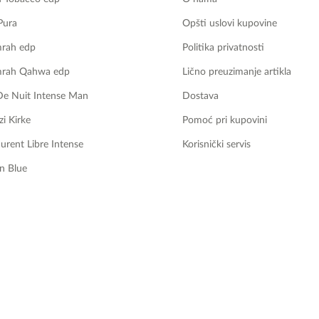
Pura
Opšti uslovi kupovine
mrah edp
Politika privatnosti
mrah Qahwa edp
Lično preuzimanje artikla
De Nuit Intense Man
Dostava
zi Kirke
Pomoć pri kupovini
aurent Libre Intense
Korisnički servis
n Blue