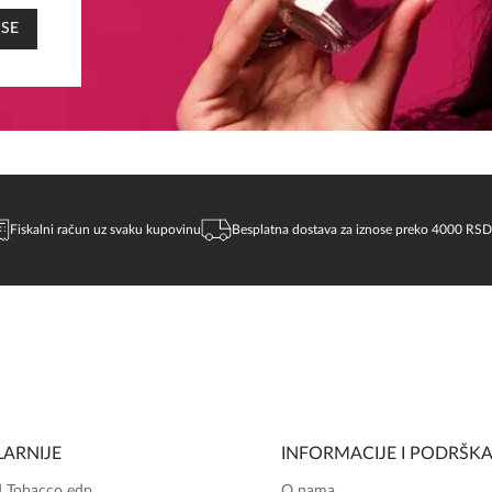
 SE
Fiskalni račun uz svaku kupovinu
Besplatna dostava za iznose preko 4000 RSD
ARNIJE
INFORMACIJE I PODRŠK
 Tobacco edp
O nama