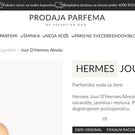
Fiskalni račun uz svaku kupovinu
Besplatna dostava za iznose preko 4000 RSD
PARFEMI
ŠMINKA
NEGA KOŽE
MIRISNE SVEĆE
BRENDOVI
BL
i parfemi
>
Jour D'Hermes Absolu
HERMES
JOU
Parfemska voda za žene
Hermes Jour D’Hermes Absolu 
narandže, jasmina i mošusa. Pr
dugotrajnom postojanošću.
0
0,0
rating
100% ORIGINAL
FISKALNI RAČU