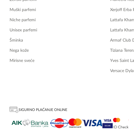
Muški parfemi
Xerjoff Erba 
Niche parfemi
Lattafa Kha
Unisex parfemi
Lattafa Kha
Šminka
Armaf Club 
Nega kože
Tiziana Teren
Mirisne sveće
Yves Saint L
Versace Dyla
SIGURNO PLAĆANJE ONLINE