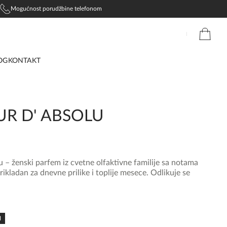
Mogućnost porudžbine telefonom
OG
KONTAKT
R D' ABSOLU
– ženski parfem iz cvetne olfaktivne familije sa notama
ikladan za dnevne prilike i toplije mesece. Odlikuje se
N