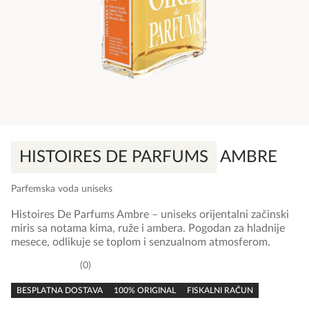
HISTOIRES DE PARFUMS
AMBRE
Parfemska voda uniseks
Histoires De Parfums Ambre – uniseks orijentalni začinski
miris sa notama kima, ruže i ambera. Pogodan za hladnije
mesece, odlikuje se toplom i senzualnom atmosferom.
0
0,0
rating
BESPLATNA DOSTAVA
100% ORIGINAL
FISKALNI RAČUN