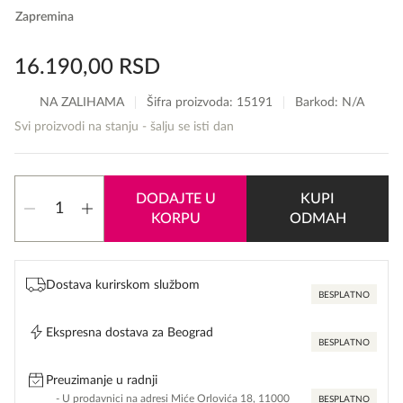
Zapremina
16.190,00
RSD
NA ZALIHAMA
Šifra proizvoda:
15191
Barkod: N/A
Svi proizvodi na stanju - šalju se isti dan
Histoires
DODAJTE U
KUPI
De
KORPU
ODMAH
Parfums
Ambre
količina
Dostava kurirskom službom
BESPLATNO
Ekspresna dostava za Beograd
BESPLATNO
Preuzimanje u radnji
- U prodavnici na adresi Miće Orlovića 18, 11000
BESPLATNO