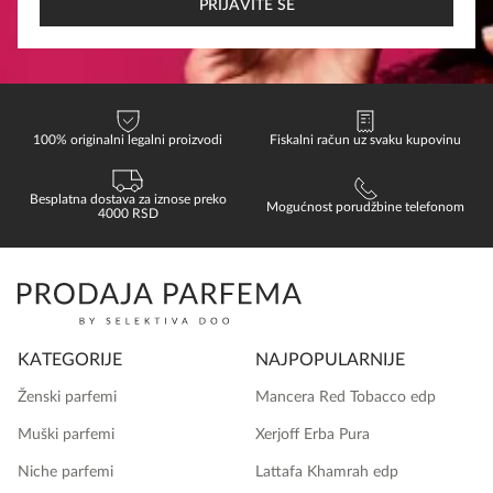
EMAIL
PRIJAVITE SE
100% originalni legalni proizvodi
Fiskalni račun uz svaku kupovinu
Besplatna dostava za iznose preko
Mogućnost porudžbine telefonom
4000 RSD
KATEGORIJE
NAJPOPULARNIJE
Ženski parfemi
Mancera Red Tobacco edp
Muški parfemi
Xerjoff Erba Pura
Niche parfemi
Lattafa Khamrah edp