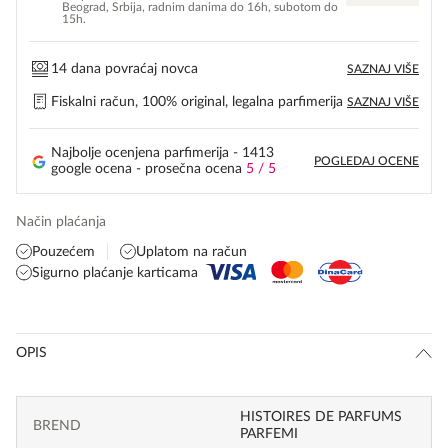
Beograd, Srbija, radnim danima do 16h, subotom do
15h.
14 dana povraćaj novca
SAZNAJ VIŠE
Fiskalni račun, 100% original, legalna parfimerija
SAZNAJ VIŠE
Najbolje ocenjena parfimerija - 1413
POGLEDAJ OCENE
google ocena - prosečna ocena
5 / 5
Način plaćanja
Pouzećem
Uplatom na račun
Sigurno plaćanje karticama
OPIS
HISTOIRES DE PARFUMS
BREND
PARFEMI