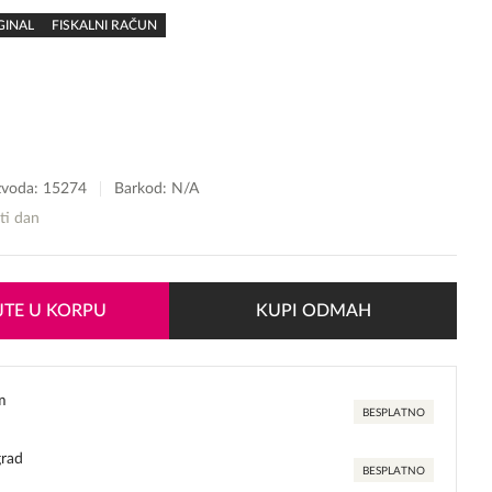
GINAL
FISKALNI RAČUN
izvoda:
15274
Barkod: N/A
sti dan
TE U KORPU
KUPI ODMAH
m
BESPLATNO
grad
BESPLATNO