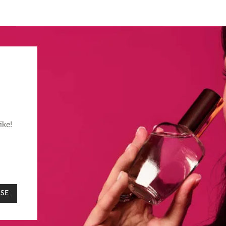
ike!
 SE