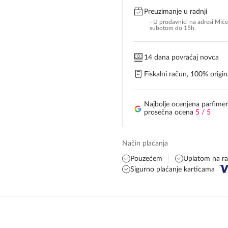
Preuzimanje u radnji
- U prodavnici na adresi Mić
subotom do 15h.
14 dana povraćaj novca
Fiskalni račun, 100% origina
Najbolje ocenjena parfimer
prosečna ocena
5 / 5
Način plaćanja
Pouzećem
Uplatom na r
Sigurno plaćanje karticama