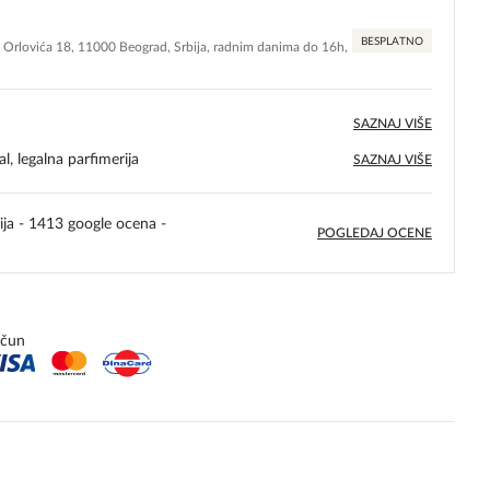
BESPLATNO
e Orlovića 18, 11000 Beograd, Srbija, radnim danima do 16h,
SAZNAJ VIŠE
l, legalna parfimerija
SAZNAJ VIŠE
ija - 1413 google ocena -
POGLEDAJ OCENE
5,0
rating
ačun