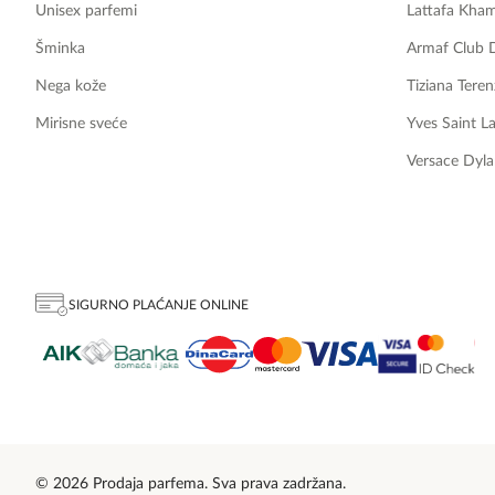
Unisex parfemi
Lattafa Kha
Šminka
Armaf Club 
Nega kože
Tiziana Teren
Mirisne sveće
Yves Saint L
Versace Dyla
SIGURNO PLAĆANJE ONLINE
© 2026 Prodaja parfema. Sva prava zadržana.