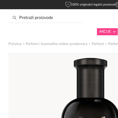
100% originalni legalni proizvodi
AKCIJE
Početna
>
Parfemi i kozmetika online prodavnica
>
Parfemi
>
Parfe