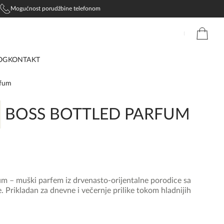
Mogućnost porudžbine telefonom
OG
KONTAKT
rfum
BOSS BOTTLED PARFUM
m – muški parfem iz drvenasto-orijentalne porodice sa
. Prikladan za dnevne i večernje prilike tokom hladnijih