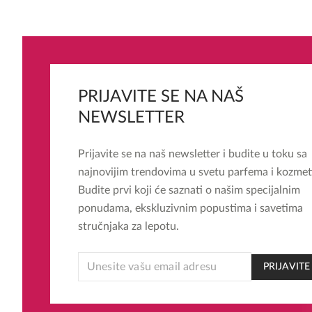
PRIJAVITE SE NA NAŠ
NEWSLETTER
Prijavite se na naš newsletter i budite u toku sa
najnovijim trendovima u svetu parfema i kozmet
Budite prvi koji će saznati o našim specijalnim
ponudama, ekskluzivnim popustima i savetima
stručnjaka za lepotu.
EMAIL
PRIJAVITE
EMAIL
EMAIL