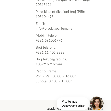
Matični broj lica (pravna lica, radnje):
20315121
Poreski identifikacioni broj (PIB):
105104495
Email:
info@prodajaparfema.rs
Mobilni telefon:
+381 691001996
Broj telefona:
+381 11 405 3838
Broj tekućeg računa:
105-2167169-44
Radno vreme:
Pon – Pet: 08:00 – 16:00h
Subota: 09:00 – 15:00h
onlinemedia.rs
Pitajte nas
Odgovaramo odmah
Izrada web prodavnice: Online Media