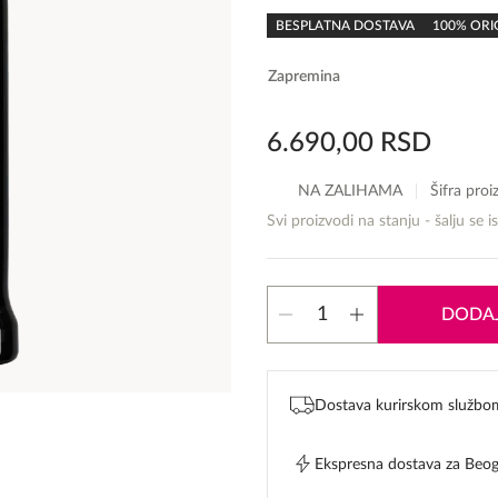
rating
BESPLATNA DOSTAVA
100% ORI
Zapremina
6.690,00
RSD
NA ZALIHAMA
Šifra pro
Svi proizvodi na stanju - šalju se i
Hugo
DODAJ
Boss
Boss
Bottled
Parfum
Dostava kurirskom službo
parfum
količina
Ekspresna dostava za Beo