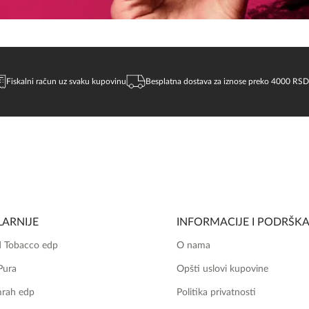
Fiskalni račun uz svaku kupovinu
Besplatna dostava za iznose preko 4000 RSD
ARNIJE
INFORMACIJE I PODRŠK
 Tobacco edp
O nama
Pura
Opšti uslovi kupovine
mrah edp
Politika privatnosti