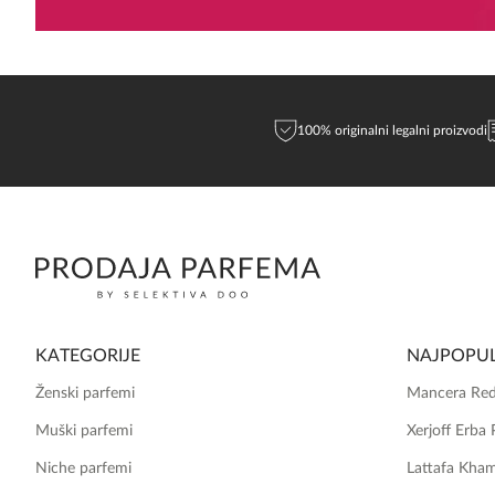
100% originalni legalni proizvodi
KATEGORIJE
NAJPOPUL
Ženski parfemi
Mancera Red
Muški parfemi
Xerjoff Erba 
Niche parfemi
Lattafa Kha