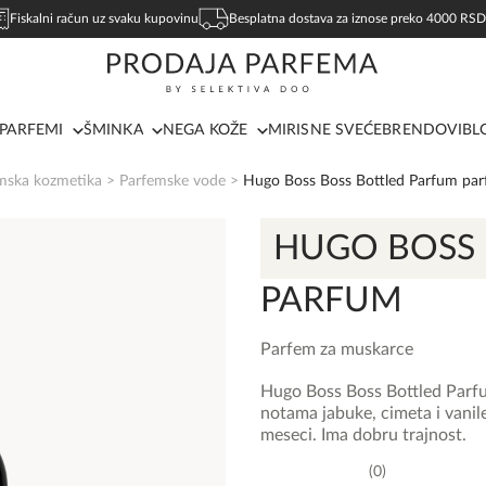
Fiskalni račun uz svaku kupovinu
Besplatna dostava za iznose preko 4000 RSD
PARFEMI
ŠMINKA
NEGA KOŽE
MIRISNE SVEĆE
BRENDOVI
BL
mska kozmetika
>
Parfemske vode
>
Hugo Boss Boss Bottled Parfum pa
HUGO BOSS
PARFUM
Parfem za muskarce
Hugo Boss Boss Bottled Parfu
notama jabuke, cimeta i vanile
meseci. Ima dobru trajnost.
0
0,0