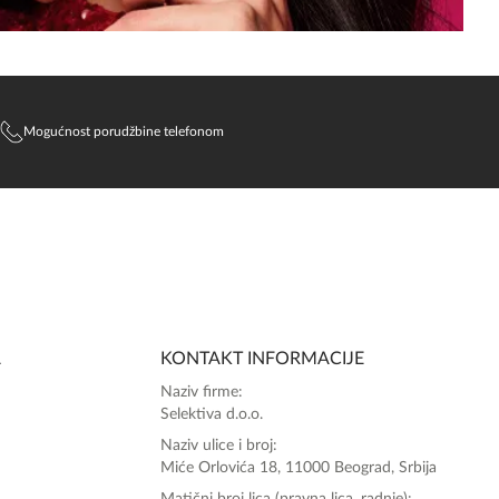
Mogućnost porudžbine telefonom
SlađanAi Asistent
Online
A
KONTAKT INFORMACIJE
Zdravo, tu sam da Vam pomognem da 
Naziv firme:
poručite svoj omiljeni parfem danas ali i za 
Selektiva d.o.o.
sva ostala pitanja?
Naziv ulice i broj:
Miće Orlovića 18, 11000 Beograd, Srbija