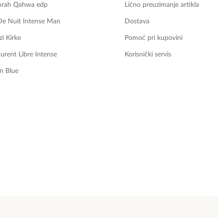
mrah Qahwa edp
Lično preuzimanje artikla
De Nuit Intense Man
Dostava
zi Kirke
Pomoć pri kupovini
aurent Libre Intense
Korisnički servis
n Blue