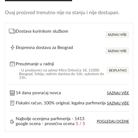
Ovaj proizvod trenutno nije na stanju i nije dostupan.
Dostava kurirskom službom
SAZNAJ VIŠE
Ekspresna dostava za Beograd
SAZNAJ VIŠE
Preuzimanje u radnji
- U prodavnici na adresi Miće Orlovića 18, 11000
BESPLATNO
Beograd, Srbija, radnim danima do 16h, subotom do
15h.
14 dana povraćaj novca
SAZNAJ VIŠE
Fiskalni račun, 100% original, legalna parfimerija
SAZNAJ VIŠE
Najbolje ocenjena parfimerija - 1413
POGLEDAJ OCENE
google ocena - prosečna ocena
5 / 5