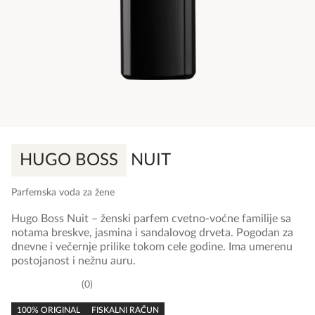
HUGO BOSS
NUIT
Parfemska voda za žene
Hugo Boss Nuit – ženski parfem cvetno-voćne familije sa
notama breskve, jasmina i sandalovog drveta. Pogodan za
dnevne i večernje prilike tokom cele godine. Ima umerenu
postojanost i nežnu auru.
0
0,0
rating
100% ORIGINAL
FISKALNI RAČUN