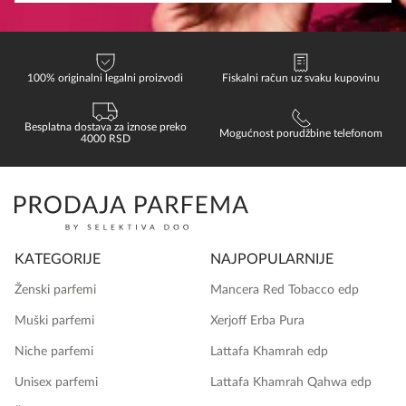
100% originalni legalni proizvodi
Fiskalni račun uz svaku kupovinu
Besplatna dostava za iznose preko
Mogućnost porudžbine telefonom
4000 RSD
KATEGORIJE
NAJPOPULARNIJE
Ženski parfemi
Mancera Red Tobacco edp
Muški parfemi
Xerjoff Erba Pura
Niche parfemi
Lattafa Khamrah edp
Unisex parfemi
Lattafa Khamrah Qahwa edp