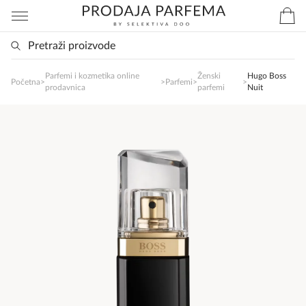
Parfemi i kozmetika online
Ženski
Hugo Boss
SlađanAi Asistent
Početna
>
>
Parfemi
>
>
prodavnica
parfemi
Nuit
Online
Zdravo, tu sam da Vam pomognem da 
poručite svoj omiljeni parfem danas ali i za 
sva ostala pitanja?