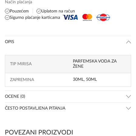
Način plaćanja
Pouzećem
Uplatom na račun
Sigurno plaćanje karticama
OPIS
PARFEMSKA VODA ZA
TIP MIRISA
ŽENE
30ML
,
50ML
ZAPREMINA
OCENE (0)
ČESTO POSTAVLJENA PITANJA
POVEZANI PROIZVODI