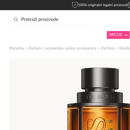
100% originalni legalni proizvodi
AKCIJE
Početna
>
Parfemi i kozmetika online prodavnica
>
Parfemi
>
Muški