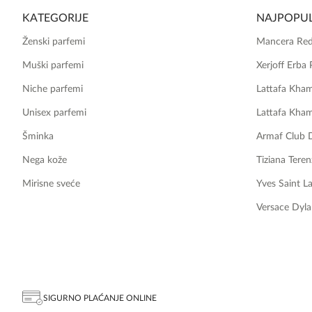
KATEGORIJE
NAJPOPUL
Ženski parfemi
Mancera Red
Muški parfemi
Xerjoff Erba 
Niche parfemi
Lattafa Kha
Unisex parfemi
Lattafa Kha
Šminka
Armaf Club 
Nega kože
Tiziana Teren
Mirisne sveće
Yves Saint L
Versace Dyla
SIGURNO PLAĆANJE ONLINE