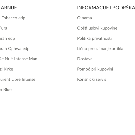
ARNIJE
INFORMACIJE I PODRŠK
 Tobacco edp
O nama
Pura
Opšti uslovi kupovine
mrah edp
Politika privatnosti
mrah Qahwa edp
Lično preuzimanje artikla
De Nuit Intense Man
Dostava
zi Kirke
Pomoć pri kupovini
aurent Libre Intense
Korisnički servis
n Blue