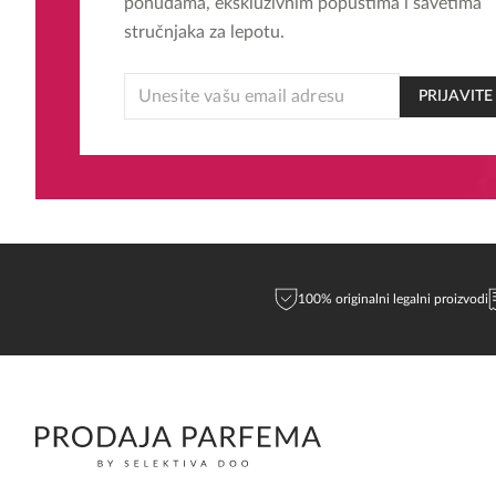
ponudama, ekskluzivnim popustima i savetima
stručnjaka za lepotu.
*
PRIJAVITE
EMAIL
EMAIL
100% originalni legalni proizvodi