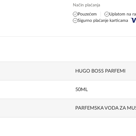
Način plaćanja
Pouzećem
Uplatom na r
Sigurno plaćanje karticama
HUGO BOSS PARFEMI
50ML
PARFEMSKA VODA ZA MU