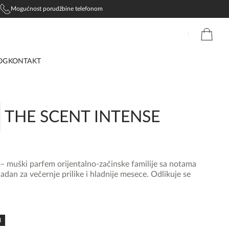
Mogućnost porudžbine telefonom
OG
KONTAKT
THE SCENT INTENSE
– muški parfem orijentalno-začinske familije sa notama
adan za večernje prilike i hladnije mesece. Odlikuje se
N