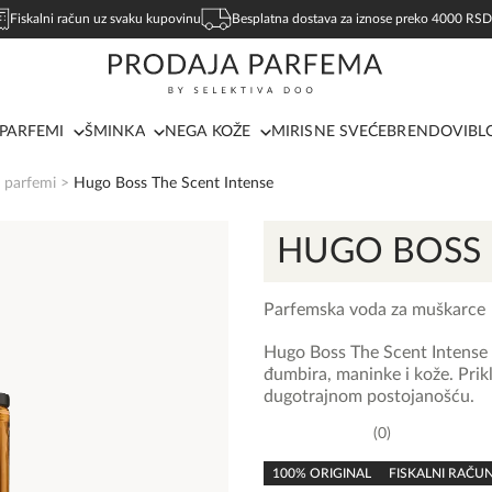
Fiskalni račun uz svaku kupovinu
Besplatna dostava za iznose preko 4000 RSD
PARFEMI
ŠMINKA
NEGA KOŽE
MIRISNE SVEĆE
BRENDOVI
BL
 parfemi
>
Hugo Boss The Scent Intense
HUGO BOSS
Parfemska voda za muškarce
Hugo Boss The Scent Intense 
đumbira, maninke i kože. Prikl
dugotrajnom postojanošću.
0
0,0
rating
100% ORIGINAL
FISKALNI RAČU