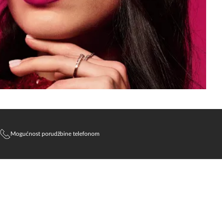
Mogućnost porudžbine telefonom
SlađanAi Asistent
Online