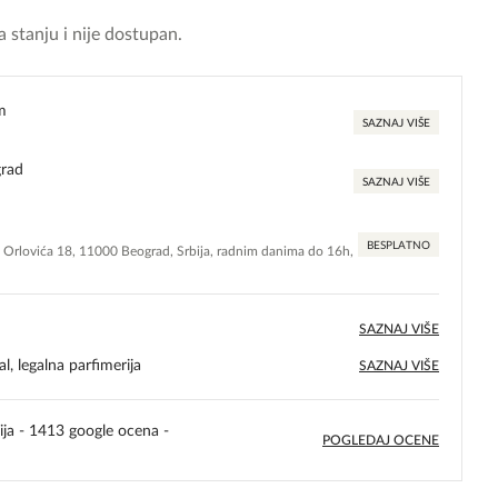
 stanju i nije dostupan.
m
SAZNAJ VIŠE
grad
SAZNAJ VIŠE
BESPLATNO
e Orlovića 18, 11000 Beograd, Srbija, radnim danima do 16h,
SAZNAJ VIŠE
l, legalna parfimerija
SAZNAJ VIŠE
ija - 1413 google ocena -
POGLEDAJ OCENE
5,0
rating