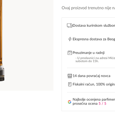
Ovaj proizvod trenutno nije na
Dostava kurirskom službo
Ekspresna dostava za Beo
Preuzimanje u radnji
- U prodavnici na adresi Mić
subotom do 15h.
14 dana povraćaj novca
Fiskalni račun, 100% origina
Najbolje ocenjena parfimer
prosečna ocena
5 / 5