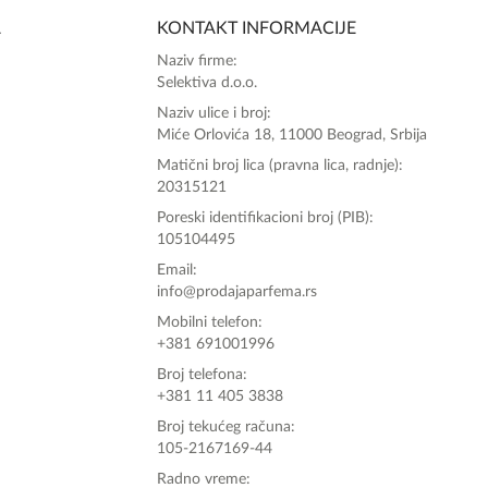
A
KONTAKT INFORMACIJE
Zdravo, tu sam da Vam pomognem da 
Naziv firme:
poručite svoj omiljeni parfem danas ali i za 
Selektiva d.o.o.
sva ostala pitanja?
Naziv ulice i broj:
Miće Orlovića 18, 11000 Beograd, Srbija
Matični broj lica (pravna lica, radnje):
20315121
Poreski identifikacioni broj (PIB):
105104495
Email:
info@prodajaparfema.rs
Mobilni telefon:
+381 691001996
Broj telefona:
+381 11 405 3838
Broj tekućeg računa:
105-2167169-44
Radno vreme: