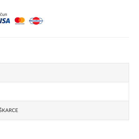
ačun
ŠKARCE