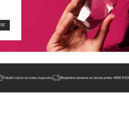
 SE
Fiskalni račun uz svaku kupovinu
Besplatna dostava za iznose preko 4000 RSD