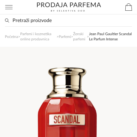
Parfemi i kozmetika
Ženski
Jean Paul Gaultier Scandal
Početna
>
>
Parfemi
>
>
SlađanAi Asistent
online prodavnica
parfemi
Le Parfum Intense
Online
Zdravo, tu sam da Vam pomognem da 
poručite svoj omiljeni parfem danas ali i za 
sva ostala pitanja?