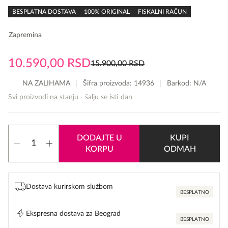
rating
BESPLATNA DOSTAVA
100% ORIGINAL
FISKALNI RAČUN
Zapremina
10.590,00
RSD
15.900,00
RSD
Originalna
Trenutna
cena
cena
NA ZALIHAMA
Šifra proizvoda:
14936
Barkod: N/A
je
je:
Svi proizvodi na stanju - šalju se isti dan
bila:
10.590,00 RSD.
15.900,00 RSD.
Jean
DODAJTE U
KUPI
Paul
KORPU
ODMAH
Gaultier
Scandal
Le
Parfum
Dostava kurirskom službom
Intense
BESPLATNO
količina
Ekspresna dostava za Beograd
BESPLATNO