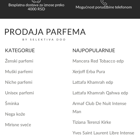
Besplatna dostava za iznose preko
Mogućnost porudžbine telefonom
4000 RSD
KATEGORIJE
NAJPOPULARNIJE
Ženski parfemi
Mancera Red Tobacco edp
Muški parfemi
Xerjoff Erba Pura
Niche parfemi
Lattafa Khamrah edp
Unisex parfemi
Lattafa Khamrah Qahwa edp
Šminka
Armaf Club De Nuit Intense
Man
Nega kože
Tiziana Terenzi Kirke
Mirisne sveće
Yves Saint Laurent Libre Intense