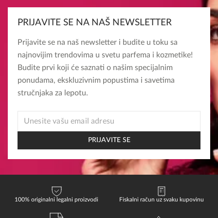
PRIJAVITE SE NA NAŠ NEWSLETTER
Prijavite se na naš newsletter i budite u toku sa
najnovijim trendovima u svetu parfema i kozmetike!
Budite prvi koji će saznati o našim specijalnim
ponudama, ekskluzivnim popustima i savetima
stručnjaka za lepotu.
EMAIL
*
EMAIL
PRIJAVITE SE
100% originalni legalni proizvodi
Fiskalni račun uz svaku kupovinu