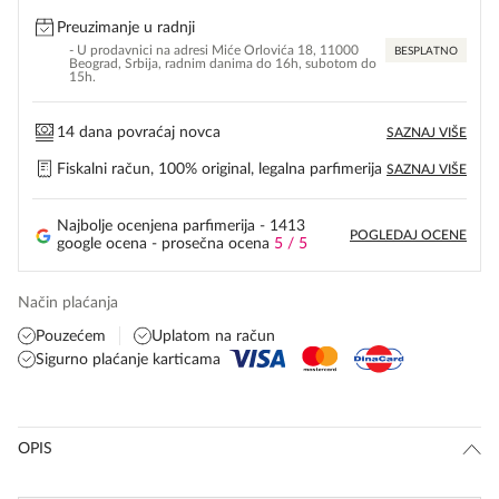
Preuzimanje u radnji
- U prodavnici na adresi Miće Orlovića 18, 11000
BESPLATNO
Beograd, Srbija, radnim danima do 16h, subotom do
15h.
14 dana povraćaj novca
SAZNAJ VIŠE
Fiskalni račun, 100% original, legalna parfimerija
SAZNAJ VIŠE
Najbolje ocenjena parfimerija - 1413
POGLEDAJ OCENE
google ocena - prosečna ocena
5 / 5
Način plaćanja
Pouzećem
Uplatom na račun
Sigurno plaćanje karticama
OPIS