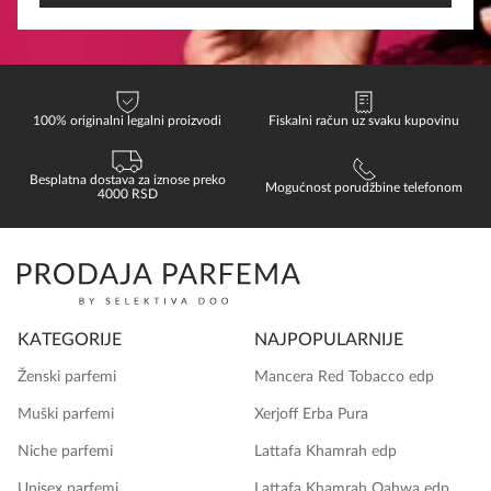
100% originalni legalni proizvodi
Fiskalni račun uz svaku kupovinu
Besplatna dostava za iznose preko
Mogućnost porudžbine telefonom
4000 RSD
KATEGORIJE
NAJPOPULARNIJE
Ženski parfemi
Mancera Red Tobacco edp
Muški parfemi
Xerjoff Erba Pura
Niche parfemi
Lattafa Khamrah edp
Unisex parfemi
Lattafa Khamrah Qahwa edp