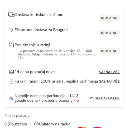
Dostava kurirskom službom
BESPLATNO
Ekspresna dostava za Beograd
BESPLATNO
Preuzimanje u radnji
- U prodavnici na adresi Miće Orlovića 18, 11000
BESPLATNO
Beograd, Srbija, radnim danima do 16h, subotom do
15h.
14 dana povraćaj novca
SAZNAJ VIŠE
Fiskalni račun, 100% original, legalna parfimerija
SAZNAJ VIŠE
Najbolje ocenjena parfimerija - 1413
POGLEDAJ OCENE
google ocena - prosečna ocena
5 / 5
Način plaćanja
Pouzećem
Uplatom na račun