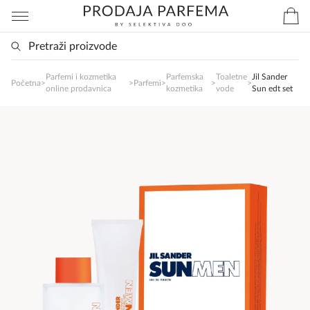
Parfemi i kozmetika
Parfemska
Toaletne
Jil Sander
SlađanAi Asistent
Početna
>
>
Parfemi
>
>
>
online prodavnica
kozmetika
vode
Sun edt set
Online
Zdravo, tu sam da Vam pomognem da 
poručite svoj omiljeni parfem danas ali i za 
sva ostala pitanja?