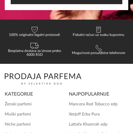
100% originalni legalni proizvodi
Fiskalni račun uz svaku kupovinu
Besplatna dostava za iznose preko
Mogućnost porudžbine telefonom
4000 RSD
KATEGORIJE
NAJPOPULARNIJE
Ženski parfemi
Mancera Red Tobacco edp
Muški parfemi
Xerjoff Erba Pura
Niche parfemi
Lattafa Khamrah edp