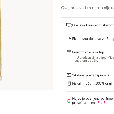
Ovaj proizvod trenutno nije na
Dostava kurirskom službo
Ekspresna dostava za Beo
Preuzimanje u radnji
- U prodavnici na adresi Mić
subotom do 15h.
14 dana povraćaj novca
Fiskalni račun, 100% origina
Najbolje ocenjena parfimer
prosečna ocena
5 / 5