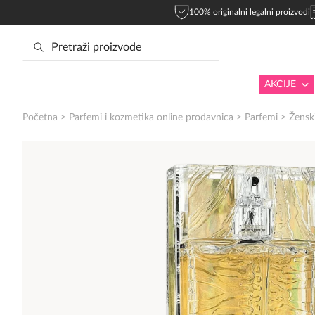
100% originalni legalni proizvodi
AKCIJE
Početna
>
Parfemi i kozmetika online prodavnica
>
Parfemi
>
Žensk