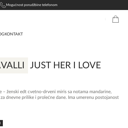
Mogućnost porudžbine telefonom
OG
KONTAKT
VALLI
JUST HER I LOVE
ve – ženski edt cvetno-drveni miris sa notama mandarine,
n za dnevne prilike i prolećne dane. Ima umerenu postojanost
N