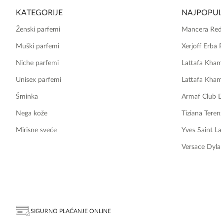
KATEGORIJE
NAJPOPUL
Ženski parfemi
Mancera Red
Muški parfemi
Xerjoff Erba 
Niche parfemi
Lattafa Kha
Unisex parfemi
Lattafa Kha
Šminka
Armaf Club 
Nega kože
Tiziana Teren
Mirisne sveće
Yves Saint L
Versace Dyla
SIGURNO PLAĆANJE ONLINE