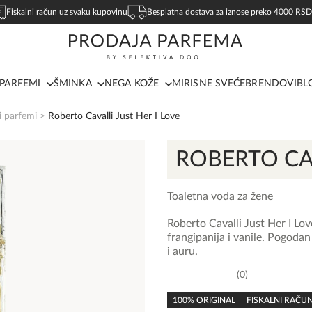
Fiskalni račun uz svaku kupovinu
Besplatna dostava za iznose preko 4000 RSD
PARFEMI
ŠMINKA
NEGA KOŽE
MIRISNE SVEĆE
BRENDOVI
BL
i parfemi
>
Roberto Cavalli Just Her I Love
ROBERTO CA
Toaletna voda za žene
Roberto Cavalli Just Her I Lo
frangipanija i vanile. Pogoda
i auru.
0
0,0
rating
100% ORIGINAL
FISKALNI RAČU