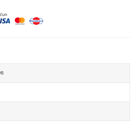
ačun
MI