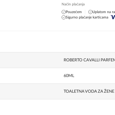
Način plaćanja
Pouzećem
Uplatom na r
Sigurno plaćanje karticama
ROBERTO CAVALLI PARFE
60ML
TOALETNA VODA ZA ŽENE