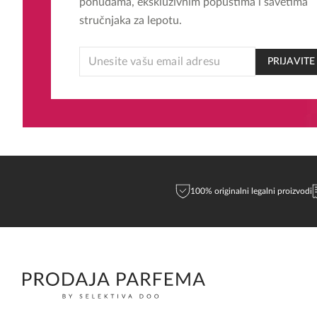
ponudama, ekskluzivnim popustima i savetima
stručnjaka za lepotu.
*
PRIJAVITE
EMAIL
EMAIL
100% originalni legalni proizvodi