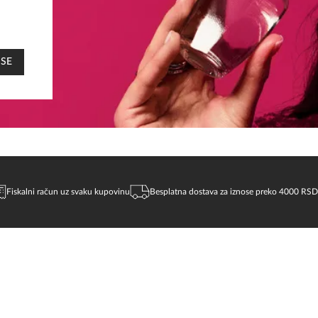
 SE
Fiskalni račun uz svaku kupovinu
Besplatna dostava za iznose preko 4000 RSD