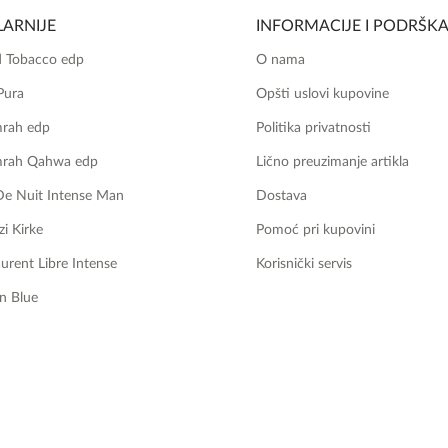
ARNIJE
INFORMACIJE I PODRŠK
 Tobacco edp
O nama
Pura
Opšti uslovi kupovine
mrah edp
Politika privatnosti
mrah Qahwa edp
Lično preuzimanje artikla
De Nuit Intense Man
Dostava
zi Kirke
Pomoć pri kupovini
aurent Libre Intense
Korisnički servis
n Blue