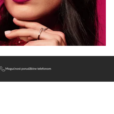
Mogućnost porudžbine telefonom
SlađanAi Asistent
Online