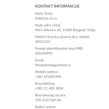
A
KONTAKT INFORMACIJE
Zdravo, tu sam da Vam pomognem da 
Naziv firme:
poručite svoj omiljeni parfem danas ali i za 
Selektiva d.o.o.
sva ostala pitanja?
Naziv ulice i broj:
Miće Orlovića 18, 11000 Beograd, Srbija
Matični broj lica (pravna lica, radnje):
20315121
Poreski identifikacioni broj (PIB):
105104495
Email:
info@prodajaparfema.rs
Mobilni telefon:
+381 691001996
Broj telefona:
+381 11 405 3838
Broj tekućeg računa:
105-2167169-44
Radno vreme: