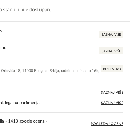
 stanju i nije dostupan.
m
SAZNAJ VIŠE
grad
SAZNAJ VIŠE
BESPLATNO
e Orlovića 18, 11000 Beograd, Srbija, radnim danima do 16h,
SAZNAJ VIŠE
l, legalna parfimerija
SAZNAJ VIŠE
ija - 1413 google ocena -
POGLEDAJ OCENE
5,0
rating