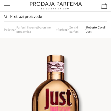
Parfemi i kozmetika online
Ženski
Roberto Cavalli
SlađanAi Asistent
Početna
>
>
Parfemi
>
>
prodavnica
parfemi
Just
Online
Zdravo, tu sam da Vam pomognem da 
poručite svoj omiljeni parfem danas ali i za 
sva ostala pitanja?