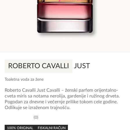
ROBERTO CAVALLI
JUST
Toaletna voda za žene
Roberto Cavalli Just Cavalli – ženski parfem orijentalno-
cveta miris sa notama nerolija, gardenije i ružinog drveta.
Pogodan za dnevne i večernje prilike tokom cele godine.
Odlikuje se izraženom trajnošću.
0
0,0
rating
100% ORIGINAL
FISKALNI RAČUN