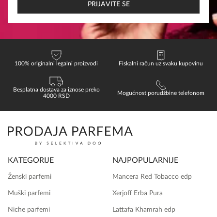
*
PRIJAVITE SE
100% originalni legalni proizvodi
Fiskalni račun uz svaku kupovinu
Besplatna dostava za iznose preko
Mogućnost porudžbine telefonom
4000 RSD
KATEGORIJE
NAJPOPULARNIJE
Ženski parfemi
Mancera Red Tobacco edp
Muški parfemi
Xerjoff Erba Pura
Niche parfemi
Lattafa Khamrah edp