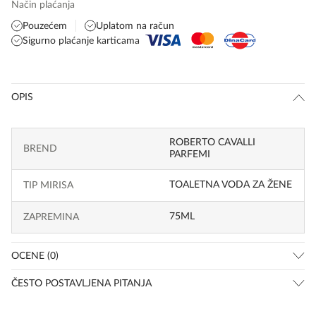
Način plaćanja
Pouzećem
Uplatom na račun
Sigurno plaćanje karticama
OPIS
ROBERTO CAVALLI
BREND
PARFEMI
TOALETNA VODA ZA ŽENE
TIP MIRISA
75ML
ZAPREMINA
OCENE (0)
ČESTO POSTAVLJENA PITANJA