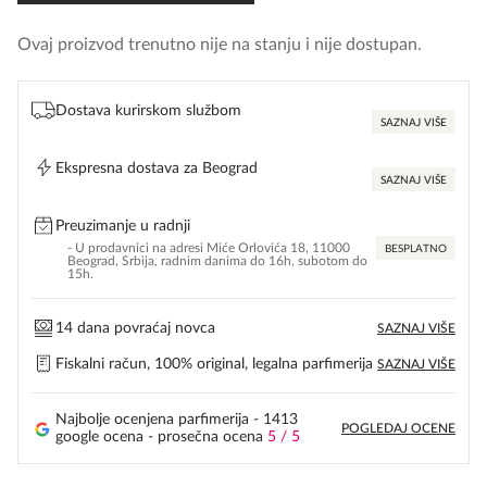
Ovaj proizvod trenutno nije na stanju i nije dostupan.
Dostava kurirskom službom
SAZNAJ VIŠE
Ekspresna dostava za Beograd
SAZNAJ VIŠE
Preuzimanje u radnji
- U prodavnici na adresi Miće Orlovića 18, 11000
BESPLATNO
Beograd, Srbija, radnim danima do 16h, subotom do
15h.
14 dana povraćaj novca
SAZNAJ VIŠE
Fiskalni račun, 100% original, legalna parfimerija
SAZNAJ VIŠE
Najbolje ocenjena parfimerija - 1413
POGLEDAJ OCENE
google ocena - prosečna ocena
5 / 5