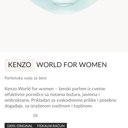
KENZO
WORLD FOR WOMEN
Parfemska voda za žene
Kenzo World for women – ženski parfem iz cvetne
olfaktivne porodice sa notama božura, jasmina i
ambroksana. Prikladan za svakodnevne prilike i posebne
događaje, sa izraženom svežinom i toplinom.
0
0,0
rating
100% ORIGINAL
FISKALNI RAČUN