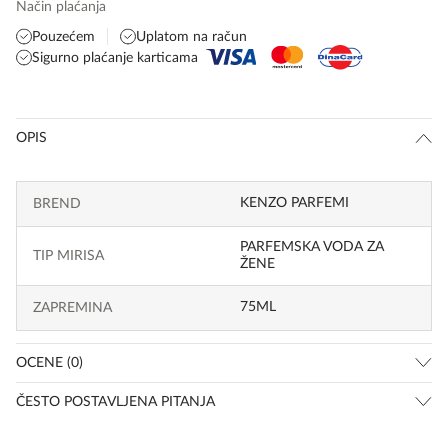
Način plaćanja
Pouzećem
Uplatom na račun
Sigurno plaćanje karticama
OPIS
KENZO PARFEMI
BREND
PARFEMSKA VODA ZA
TIP MIRISA
ŽENE
75ML
ZAPREMINA
OCENE (0)
ČESTO POSTAVLJENA PITANJA