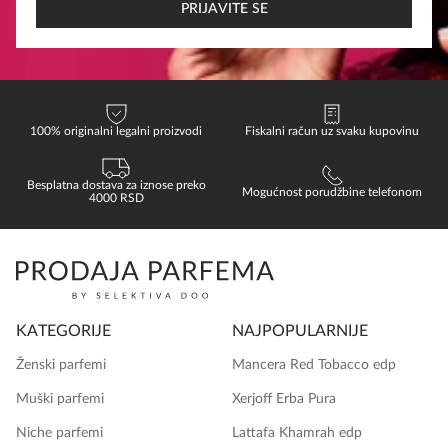
EMAIL
PRIJAVITE SE
100% originalni legalni proizvodi
Fiskalni račun uz svaku kupovinu
Besplatna dostava za iznose preko
Mogućnost porudžbine telefonom
4000 RSD
KATEGORIJE
NAJPOPULARNIJE
Ženski parfemi
Mancera Red Tobacco edp
Muški parfemi
Xerjoff Erba Pura
Niche parfemi
Lattafa Khamrah edp