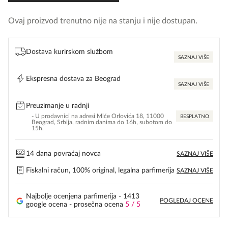
Ovaj proizvod trenutno nije na stanju i nije dostupan.
Dostava kurirskom službom
SAZNAJ VIŠE
Ekspresna dostava za Beograd
SAZNAJ VIŠE
Preuzimanje u radnji
- U prodavnici na adresi Miće Orlovića 18, 11000
BESPLATNO
Beograd, Srbija, radnim danima do 16h, subotom do
15h.
14 dana povraćaj novca
SAZNAJ VIŠE
Fiskalni račun, 100% original, legalna parfimerija
SAZNAJ VIŠE
Najbolje ocenjena parfimerija - 1413
POGLEDAJ OCENE
google ocena - prosečna ocena
5 / 5