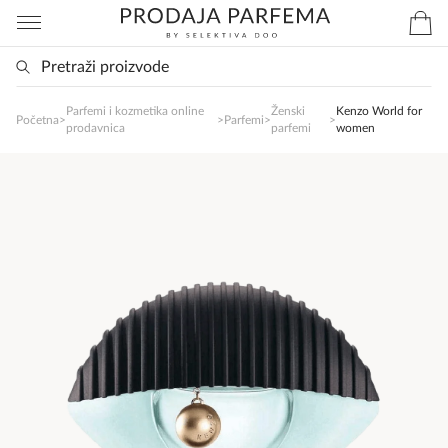
Parfemi i kozmetika online
Ženski
Kenzo World for
SlađanAi Asistent
Početna
>
>
Parfemi
>
>
prodavnica
parfemi
women
Online
Zdravo, tu sam da Vam pomognem da 
poručite svoj omiljeni parfem danas ali i za 
sva ostala pitanja?