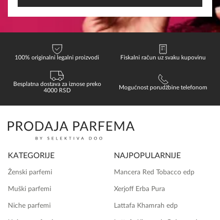
100% originalni legalni proizvodi
Fiskalni račun uz svaku kupovinu
Besplatna dostava za iznose preko
Mogućnost porudžbine telefonom
4000 RSD
KATEGORIJE
NAJPOPULARNIJE
Ženski parfemi
Mancera Red Tobacco edp
Muški parfemi
Xerjoff Erba Pura
Niche parfemi
Lattafa Khamrah edp