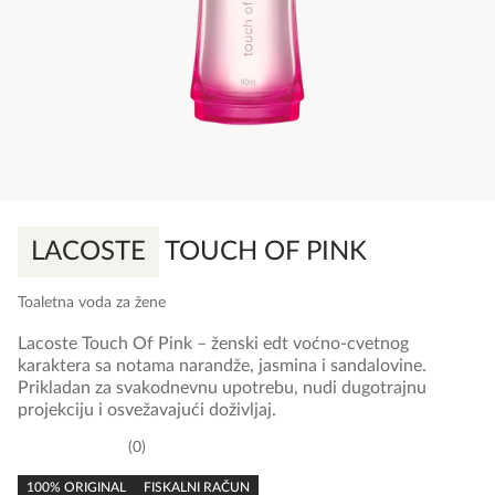
LACOSTE
TOUCH OF PINK
Toaletna voda za žene
Lacoste Touch Of Pink – ženski edt voćno-cvetnog
karaktera sa notama narandže, jasmina i sandalovine.
Prikladan za svakodnevnu upotrebu, nudi dugotrajnu
projekciju i osvežavajući doživljaj.
0
0,0
rating
100% ORIGINAL
FISKALNI RAČUN