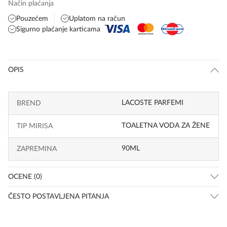
Način plaćanja
Pouzećem
Uplatom na račun
Sigurno plaćanje karticama
OPIS
LACOSTE PARFEMI
BREND
TOALETNA VODA ZA ŽENE
TIP MIRISA
90ML
ZAPREMINA
OCENE (0)
ČESTO POSTAVLJENA PITANJA