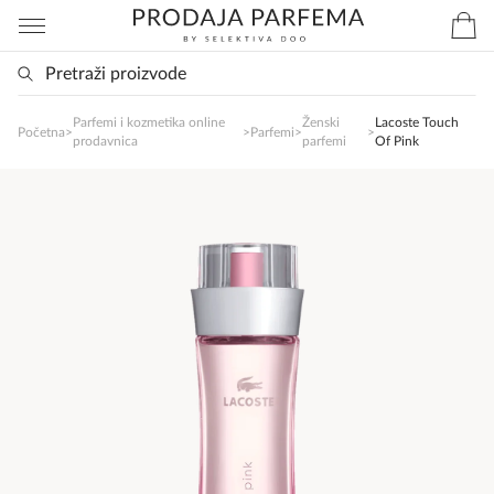
Parfemi i kozmetika online
Ženski
Lacoste Touch
SlađanAi Asistent
Početna
>
>
Parfemi
>
>
prodavnica
parfemi
Of Pink
Online
Zdravo, tu sam da Vam pomognem da 
poručite svoj omiljeni parfem danas ali i za 
sva ostala pitanja?