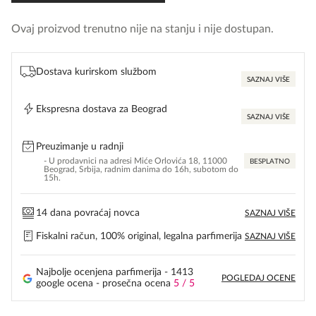
Ovaj proizvod trenutno nije na stanju i nije dostupan.
Dostava kurirskom službom
SAZNAJ VIŠE
Ekspresna dostava za Beograd
SAZNAJ VIŠE
Preuzimanje u radnji
- U prodavnici na adresi Miće Orlovića 18, 11000
BESPLATNO
Beograd, Srbija, radnim danima do 16h, subotom do
15h.
14 dana povraćaj novca
SAZNAJ VIŠE
Fiskalni račun, 100% original, legalna parfimerija
SAZNAJ VIŠE
Najbolje ocenjena parfimerija - 1413
POGLEDAJ OCENE
google ocena - prosečna ocena
5 / 5