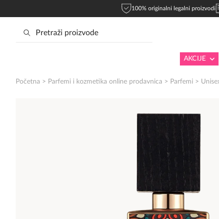
100% originalni legalni proizvodi
AKCIJE
Početna
>
Parfemi i kozmetika online prodavnica
>
Parfemi
>
Unise