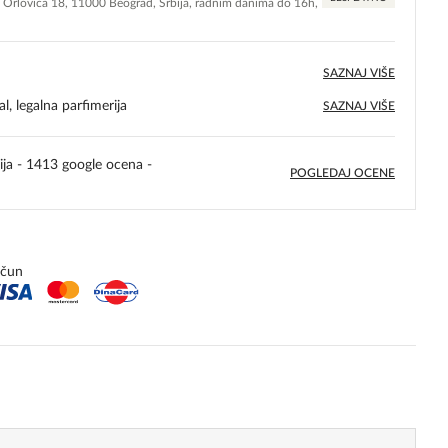
e Orlovića 18, 11000 Beograd, Srbija, radnim danima do 16h,
SAZNAJ VIŠE
l, legalna parfimerija
SAZNAJ VIŠE
ija - 1413 google ocena -
POGLEDAJ OCENE
5,0
rating
ačun