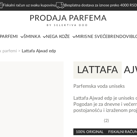
Fiskalni račun uz svaku kupovinu
Besplatna dostava za iznose preko 4000 RSD
PARFEMI
ŠMINKA
NEGA KOŽE
MIRISNE SVEĆE
BRENDOVI
BL
x parfemi
>
Lattafa Ajwad edp
LATTAFA
AJ
Parfemska voda uniseks
Lattafa Ajwad edp je uniseks o
Pogodan je za dnevne i večern
postojanošću i izraženom pro
2
5,0
rating
100% ORIGINAL
FISKALNI RAČU