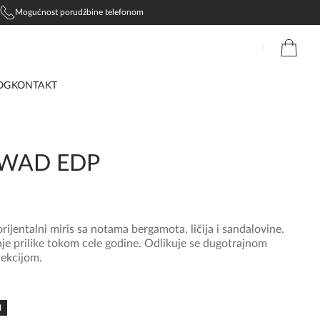
Mogućnost porudžbine telefonom
OG
KONTAKT
WAD EDP
rijentalni miris sa notama bergamota, ličija i sandalovine.
je prilike tokom cele godine. Odlikuje se dugotrajnom
jekcijom.
N