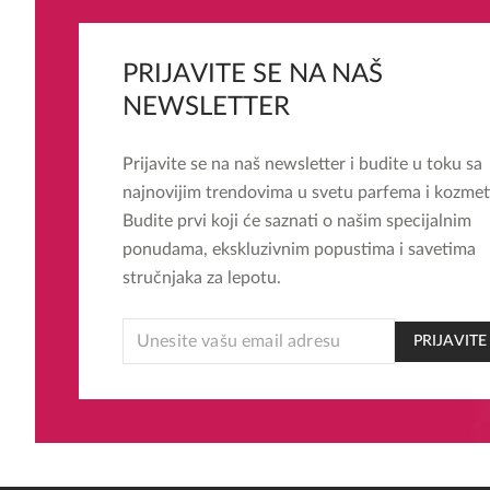
PRIJAVITE SE NA NAŠ
NEWSLETTER
Prijavite se na naš newsletter i budite u toku sa
najnovijim trendovima u svetu parfema i kozmet
Budite prvi koji će saznati o našim specijalnim
ponudama, ekskluzivnim popustima i savetima
stručnjaka za lepotu.
EMAIL
PRIJAVITE
EMAIL
EMAIL