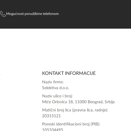
Mogućnost porudžbine telefonom
SlađanAi Asistent
Online
A
KONTAKT INFORMACIJE
Zdravo, tu sam da Vam pomognem da 
Naziv firme:
poručite svoj omiljeni parfem danas ali i za 
Selektiva d.o.o.
sva ostala pitanja?
Naziv ulice i broj:
Miće Orlovića 18, 11000 Beograd, Srbija
Matični broj lica (pravna lica, radnje):
20315121
Poreski identifikacioni broj (PIB):
105104495