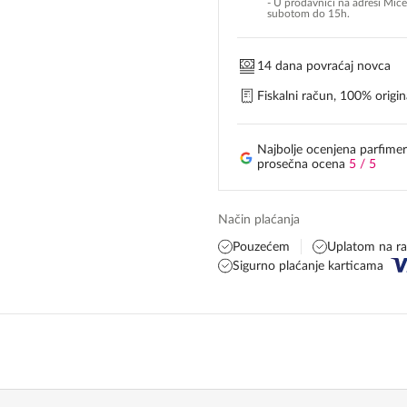
- U prodavnici na adresi Mić
subotom do 15h.
14 dana povraćaj novca
Fiskalni račun, 100% origina
Najbolje ocenjena parfimer
prosečna ocena
5 / 5
Način plaćanja
Pouzećem
Uplatom na r
Sigurno plaćanje karticama