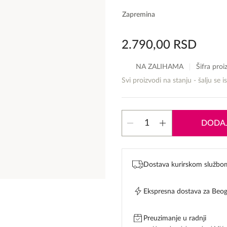
Zapremina
2.790,00
RSD
NA ZALIHAMA
Šifra pro
Svi proizvodi na stanju - šalju se i
Lattafa
DODAJ
Ajwad
edp
količina
Dostava kurirskom službo
Ekspresna dostava za Beo
Preuzimanje u radnji