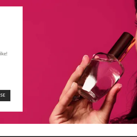
ike!
 SE