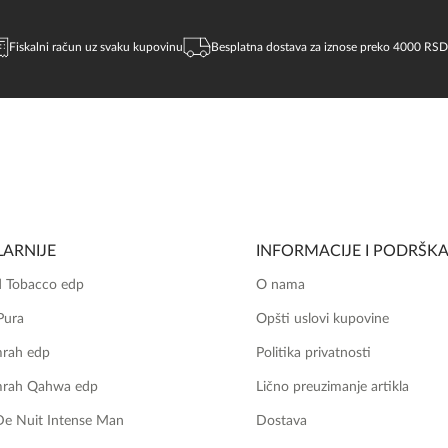
Fiskalni račun uz svaku kupovinu
Besplatna dostava za iznose preko 4000 RSD
ARNIJE
INFORMACIJE I PODRŠK
 Tobacco edp
O nama
Pura
Opšti uslovi kupovine
mrah edp
Politika privatnosti
mrah Qahwa edp
Lično preuzimanje artikla
De Nuit Intense Man
Dostava