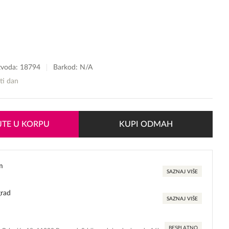
izvoda:
18794
Barkod: N/A
sti dan
TE U KORPU
KUPI ODMAH
m
SAZNAJ VIŠE
grad
SAZNAJ VIŠE
BESPLATNO