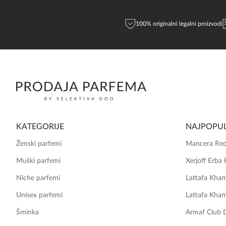
100% originalni legalni proizvodi
KATEGORIJE
NAJPOPUL
Ženski parfemi
Mancera Red
Muški parfemi
Xerjoff Erba 
Niche parfemi
Lattafa Kha
Unisex parfemi
Lattafa Kha
Šminka
Armaf Club 