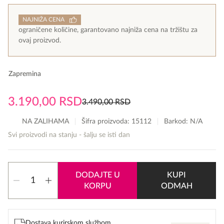
NAJNIŽA CENA
ograničene količine, garantovano najniža cena na tržištu za
ovaj proizvod.
Zapremina
3.190,00
RSD
3.490,00
RSD
Originalna
Trenutna
cena
cena
NA ZALIHAMA
Šifra proizvoda:
15112
Barkod: N/A
je
je:
Svi proizvodi na stanju - šalju se isti dan
bila:
3.190,00 RSD.
3.490,00 RSD.
Lattafa
DODAJTE U
KUPI
Asad
KORPU
ODMAH
edp
količina
Dostava kurirskom službom