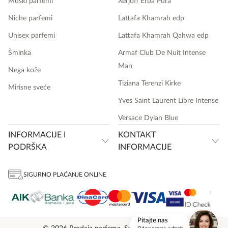
Muški parfemi
Xerjoff Erba Pura
Niche parfemi
Lattafa Khamrah edp
Unisex parfemi
Lattafa Khamrah Qahwa edp
Šminka
Armaf Club De Nuit Intense
Man
Nega kože
Tiziana Terenzi Kirke
Mirisne sveće
Yves Saint Laurent Libre Intense
Versace Dylan Blue
INFORMACIJE I
KONTAKT
PODRŠKA
INFORMACIJE
SIGURNO PLAĆANJE ONLINE
onlinemedia.rs
Pitajte nas