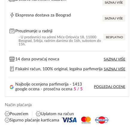
SAZNAJ VIŠE
Ekspresna dostava za Beograd
SAZNAJ VIŠE
Preuzimanje u radnji
- U prodavnici na adresi Miće Orlovića 18, 11000
BESPLATNO
Beograd, Srbija, radnim danima do 16h, subotom do
15h.
14 dana povraćaj novca
SAZNAJ VIŠE
Fiskalni račun, 100% original, legalna parfimerija
SAZNAJ VIŠE
Najbolje ocenjena parfimerija - 1413
POGLEDAJ OCENE
google ocena - prosečna ocena
5 / 5
Način plaćanja
Pouzećem
Uplatom na račun
Sigurno plaćanje karticama