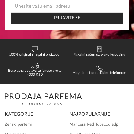
EMAIL
EMAIL
EMAIL
PRIJAVITE SE
100% originalni legalni proizvodi
Fiskalni račun uz svaku kupovinu
Besplatna dostava za iznose preko
Mogućnost porudžbine telefonom
4000 RSD
KATEGORIJE
NAJPOPULARNIJE
Ženski parfemi
Mancera Red Tobacco edp