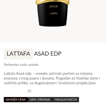
LATTAFA
ASAD EDP
Parfemska voda uniseks
Lattafa Asad edp – uniseks začinski parfem sa notama
ananasa, crnog papra i duvana. Pogodan za hladnije dane i
različite prilike, sa dugotrajnom i izraženom projekcijom.
1
5,0
rating
NAJNIŽA CENA
100% ORIGINAL
FISKALNI RAČUN