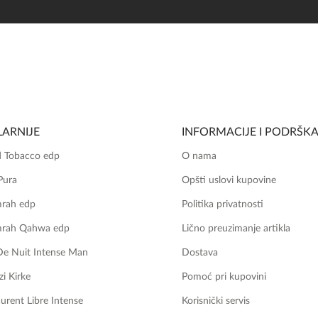
ARNIJE
INFORMACIJE I PODRŠK
 Tobacco edp
O nama
Pura
Opšti uslovi kupovine
mrah edp
Politika privatnosti
mrah Qahwa edp
Lično preuzimanje artikla
De Nuit Intense Man
Dostava
zi Kirke
Pomoć pri kupovini
aurent Libre Intense
Korisnički servis