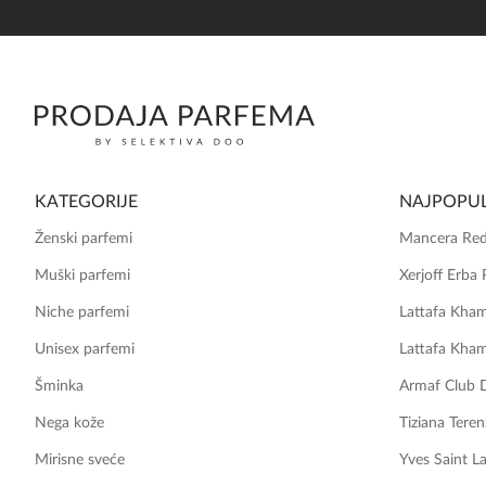
KATEGORIJE
NAJPOPUL
Ženski parfemi
Mancera Red
Muški parfemi
Xerjoff Erba 
Niche parfemi
Lattafa Kha
Unisex parfemi
Lattafa Kha
Šminka
Armaf Club 
Nega kože
Tiziana Teren
Mirisne sveće
Yves Saint L