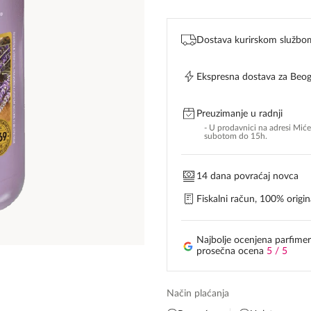
Dostava kurirskom službo
Ekspresna dostava za Beo
Preuzimanje u radnji
- U prodavnici na adresi Mić
subotom do 15h.
14 dana povraćaj novca
Fiskalni račun, 100% origina
Najbolje ocenjena parfimer
prosečna ocena
5 / 5
Način plaćanja