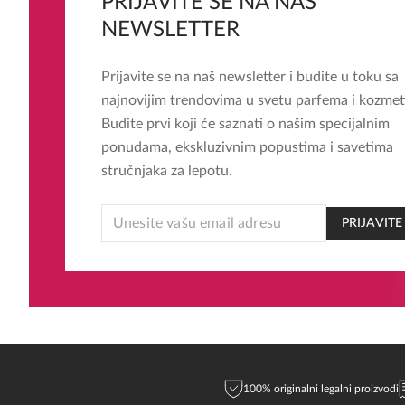
PRIJAVITE SE NA NAŠ
NEWSLETTER
Prijavite se na naš newsletter i budite u toku sa
najnovijim trendovima u svetu parfema i kozmet
Budite prvi koji će saznati o našim specijalnim
ponudama, ekskluzivnim popustima i savetima
stručnjaka za lepotu.
EMAIL
PRIJAVITE
*
EMAIL
100% originalni legalni proizvodi