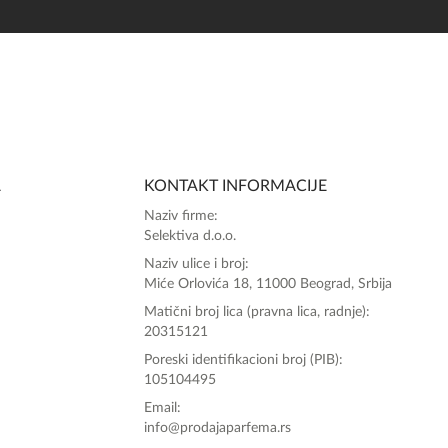
SlađanAi Asistent
Online
A
KONTAKT INFORMACIJE
Zdravo, tu sam da Vam pomognem da 
Naziv firme:
poručite svoj omiljeni parfem danas ali i za 
Selektiva d.o.o.
sva ostala pitanja?
Naziv ulice i broj:
Miće Orlovića 18, 11000 Beograd, Srbija
Matični broj lica (pravna lica, radnje):
20315121
Poreski identifikacioni broj (PIB):
105104495
Email:
info@prodajaparfema.rs