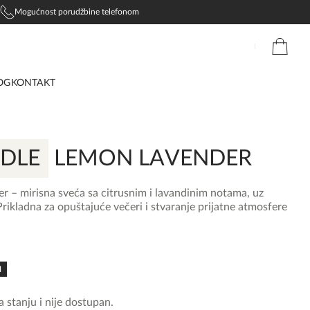
Mogućnost porudžbine telefonom
OG
KONTAKT
DLE
LEMON LAVENDER
 – mirisna sveća sa citrusnim i lavandinim notama, uz
Prikladna za opuštajuće večeri i stvaranje prijatne atmosfere
N
 stanju i nije dostupan.