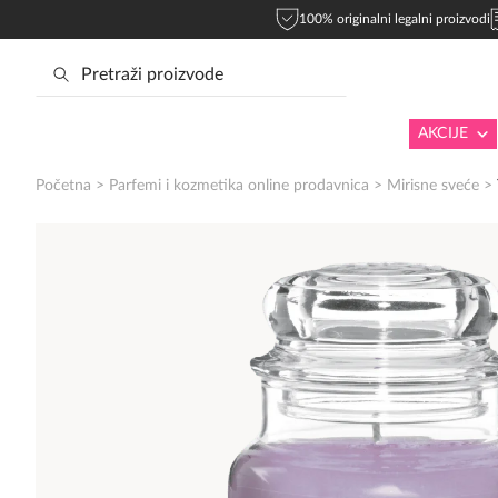
100% originalni legalni proizvodi
AKCIJE
Početna
>
Parfemi i kozmetika online prodavnica
>
Mirisne sveće
>