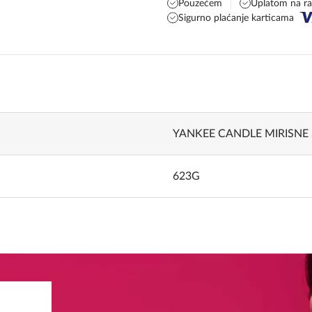
Pouzećem
Uplatom na r
Sigurno plaćanje karticama
YANKEE CANDLE MIRISNE
623G