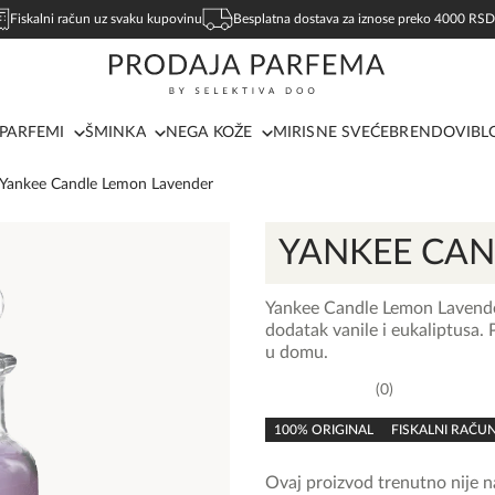
Fiskalni račun uz svaku kupovinu
Besplatna dostava za iznose preko 4000 RSD
PARFEMI
ŠMINKA
NEGA KOŽE
MIRISNE SVEĆE
BRENDOVI
BL
Yankee Candle Lemon Lavender
YANKEE CAN
Yankee Candle Lemon Lavender
dodatak vanile i eukaliptusa. 
u domu.
0
0,0
rating
100% ORIGINAL
FISKALNI RAČU
Ovaj proizvod trenutno nije na