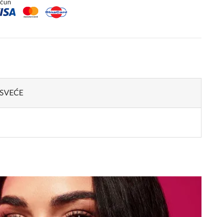
ačun
 SVEĆE