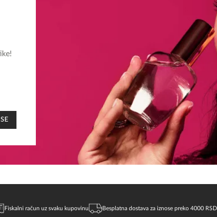
ike!
 SE
Fiskalni račun uz svaku kupovinu
Besplatna dostava za iznose preko 4000 RSD