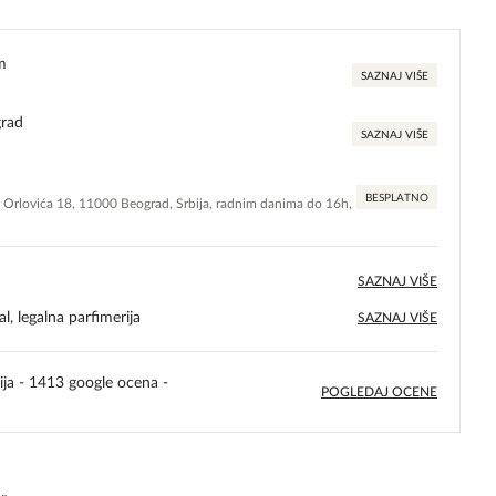
m
SAZNAJ VIŠE
grad
SAZNAJ VIŠE
BESPLATNO
e Orlovića 18, 11000 Beograd, Srbija, radnim danima do 16h,
SAZNAJ VIŠE
l, legalna parfimerija
SAZNAJ VIŠE
ija - 1413 google ocena -
POGLEDAJ OCENE
5,0
rating