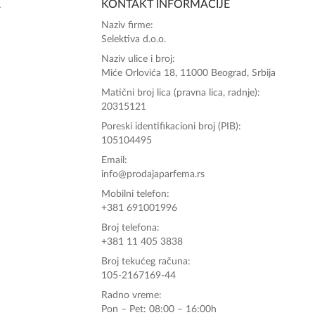
A
KONTAKT INFORMACIJE
Zdravo, tu sam da Vam pomognem da 
Naziv firme:
poručite svoj omiljeni parfem danas ali i za 
Selektiva d.o.o.
sva ostala pitanja?
Naziv ulice i broj:
Miće Orlovića 18, 11000 Beograd, Srbija
Matični broj lica (pravna lica, radnje):
20315121
Poreski identifikacioni broj (PIB):
105104495
Email:
info@prodajaparfema.rs
Mobilni telefon:
+381 691001996
Broj telefona:
+381 11 405 3838
Broj tekućeg računa:
105-2167169-44
Radno vreme:
Pon – Pet: 08:00 – 16:00h