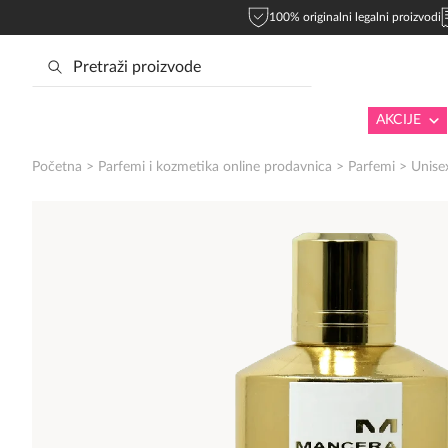
100% originalni legalni proizvodi
AKCIJE
Početna
>
Parfemi i kozmetika online prodavnica
>
Parfemi
>
Unise