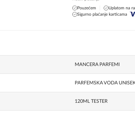
Pouzećem
Uplatom na r
Sigurno plaćanje karticama
MANCERA PARFEMI
PARFEMSKA VODA UNISE
120ML TESTER