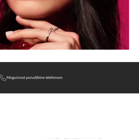
Mogućnost porudžbine telefonom
SlađanAi Asistent
Online