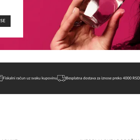
 SE
Fiskalni račun uz svaku kupovinu
Besplatna dostava za iznose preko 4000 RSD