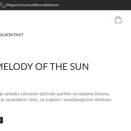
Mogućnost porudžbine telefonom
OG
KONTAKT
ELODY OF THE SUN
 uniseks citrusno-začinski parfem sa notama limuna,
e za proleće i leto, sa trajnim i osvežavajućim mirisom.
N