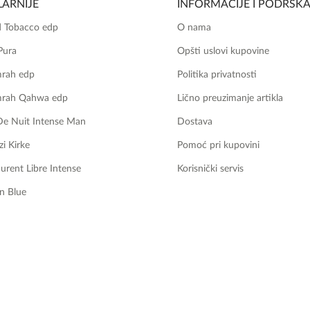
ARNIJE
INFORMACIJE I PODRŠK
 Tobacco edp
O nama
Pura
Opšti uslovi kupovine
mrah edp
Politika privatnosti
mrah Qahwa edp
Lično preuzimanje artikla
De Nuit Intense Man
Dostava
zi Kirke
Pomoć pri kupovini
aurent Libre Intense
Korisnički servis
n Blue