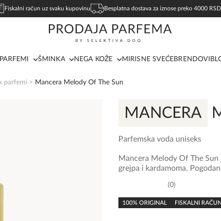
Fiskalni račun uz svaku kupovinu
Besplatna dostava za iznose preko 4000 RSD
PARFEMI
ŠMINKA
NEGA KOŽE
MIRISNE SVEĆE
BRENDOVI
BL
x parfemi
>
Mancera Melody Of The Sun
MANCERA
M
Parfemska voda uniseks
Mancera Melody Of The Sun je
grejpa i kardamoma. Pogodan j
0
0,0
rating
100% ORIGINAL
FISKALNI RAČU