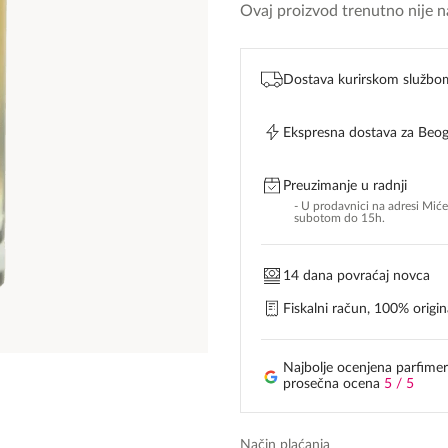
Ovaj proizvod trenutno nije na
Dostava kurirskom službo
Ekspresna dostava za Beo
Preuzimanje u radnji
- U prodavnici na adresi Mić
subotom do 15h.
14 dana povraćaj novca
Fiskalni račun, 100% origina
Najbolje ocenjena parfimer
prosečna ocena
5 / 5
Način plaćanja