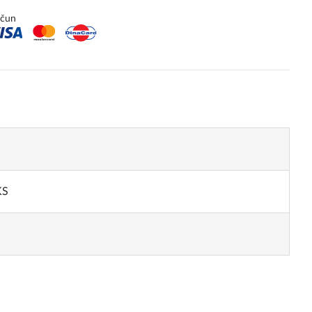
ačun
KS