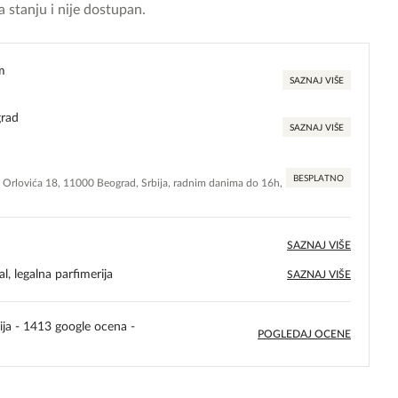
 stanju i nije dostupan.
m
SAZNAJ VIŠE
grad
SAZNAJ VIŠE
BESPLATNO
e Orlovića 18, 11000 Beograd, Srbija, radnim danima do 16h,
SAZNAJ VIŠE
l, legalna parfimerija
SAZNAJ VIŠE
ija - 1413 google ocena -
POGLEDAJ OCENE
5,0
rating