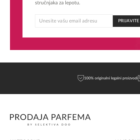
stručnjaka za lepotu.
EMAIL
PRIJAVITE
EMAIL
*
100% originalni legalni proizvodi