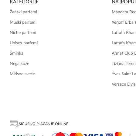
KATEGORIJE
NAJPOPUL
Ženski parfemi
Mancera Red
Muški parfemi
Xerjoff Erba 
Niche parfemi
Lattafa Kha
Unisex parfemi
Lattafa Kha
Šminka
Armaf Club 
Nega kože
Tiziana Teren
Mirisne sveće
Yves Saint L
Versace Dyla
SIGURNO PLAĆANJE ONLINE