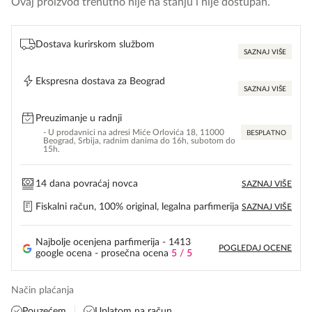
Ovaj proizvod trenutno nije na stanju i nije dostupan.
Dostava kurirskom službom
SAZNAJ VIŠE
Ekspresna dostava za Beograd
SAZNAJ VIŠE
Preuzimanje u radnji
- U prodavnici na adresi Miće Orlovića 18, 11000
BESPLATNO
Beograd, Srbija, radnim danima do 16h, subotom do
15h.
14 dana povraćaj novca
SAZNAJ VIŠE
Fiskalni račun, 100% original, legalna parfimerija
SAZNAJ VIŠE
Najbolje ocenjena parfimerija - 1413
POGLEDAJ OCENE
google ocena - prosečna ocena
5 / 5
Način plaćanja
Pouzećem
Uplatom na račun