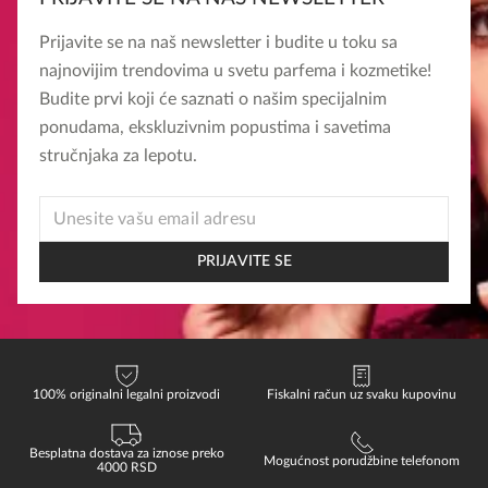
Prijavite se na naš newsletter i budite u toku sa
najnovijim trendovima u svetu parfema i kozmetike!
Budite prvi koji će saznati o našim specijalnim
ponudama, ekskluzivnim popustima i savetima
stručnjaka za lepotu.
EMAIL
*
EMAIL
PRIJAVITE SE
100% originalni legalni proizvodi
Fiskalni račun uz svaku kupovinu
Besplatna dostava za iznose preko
Mogućnost porudžbine telefonom
4000 RSD