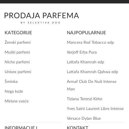
KATEGORIJE
NAJPOPULARNIJE
Ženski parfemi
Mancera Red Tobacco edp
Muški parfemi
Xerjoff Erba Pura
Niche parfemi
Lattafa Khamrah edp
Unisex parfemi
Lattafa Khamrah Qahwa edp
Šminka
Armaf Club De Nuit Intense
Man
Nega kože
Tiziana Terenzi Kirke
Mirisne sveće
Yves Saint Laurent Libre Intense
Versace Dylan Blue
INFORMACIJE I
KONTAKT