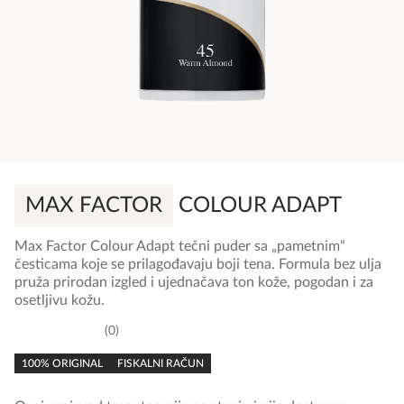
MAX FACTOR
COLOUR ADAPT
Max Factor Colour Adapt tečni puder sa „pametnim“
česticama koje se prilagođavaju boji tena. Formula bez ulja
pruža prirodan izgled i ujednačava ton kože, pogodan i za
osetljivu kožu.
0
0,0
rating
100% ORIGINAL
FISKALNI RAČUN