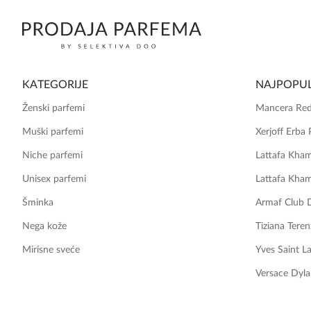
KATEGORIJE
NAJPOPUL
Ženski parfemi
Mancera Red
Muški parfemi
Xerjoff Erba 
Niche parfemi
Lattafa Kha
Unisex parfemi
Lattafa Kha
Šminka
Armaf Club 
Nega kože
Tiziana Teren
Mirisne sveće
Yves Saint L
Versace Dyla