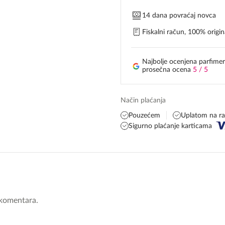
14 dana povraćaj novca
Fiskalni račun, 100% origina
Najbolje ocenjena parfimer
prosečna ocena
5 / 5
Način plaćanja
Pouzećem
Uplatom na r
Sigurno plaćanje karticama
komentara.