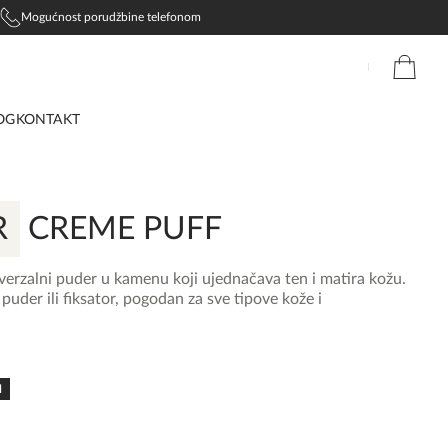
Mogućnost porudžbine telefonom
OG
KONTAKT
R
CREME PUFF
erzalni puder u kamenu koji ujednačava ten i matira kožu.
puder ili fiksator, pogodan za sve tipove kože i
N