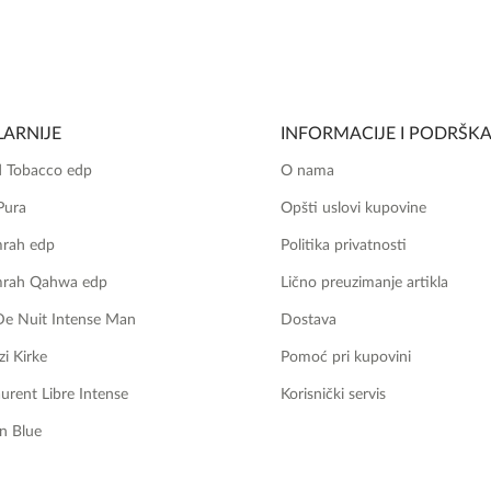
ARNIJE
INFORMACIJE I PODRŠK
 Tobacco edp
O nama
Pura
Opšti uslovi kupovine
mrah edp
Politika privatnosti
mrah Qahwa edp
Lično preuzimanje artikla
De Nuit Intense Man
Dostava
zi Kirke
Pomoć pri kupovini
aurent Libre Intense
Korisnički servis
n Blue