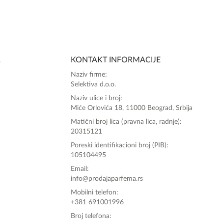
SlađanAi Asistent
Online
A
KONTAKT INFORMACIJE
Zdravo, tu sam da Vam pomognem da 
Naziv firme:
poručite svoj omiljeni parfem danas ali i za 
Selektiva d.o.o.
sva ostala pitanja?
Naziv ulice i broj:
Miće Orlovića 18, 11000 Beograd, Srbija
Matični broj lica (pravna lica, radnje):
20315121
Poreski identifikacioni broj (PIB):
105104495
Email:
info@prodajaparfema.rs
Mobilni telefon:
+381 691001996
Broj telefona: