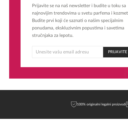
Prijavite se na naš newsletter i budite u toku sa
najnovijim trendovima u svetu parfema i kozmet
Budite prvi koji će saznati o našim specijalnim
ponudama, ekskluzivnim popustima i savetima
stručnjaka za lepotu.
*
PRIJAVITE
EMAIL
*
100% originalni legalni proizvodi