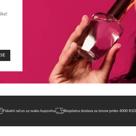
ike!
 SE
Fiskalni račun uz svaku kupovinu
Besplatna dostava za iznose preko 4000 RSD