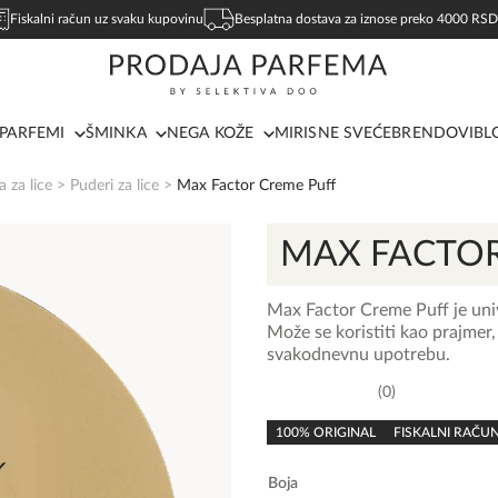
Fiskalni račun uz svaku kupovinu
Besplatna dostava za iznose preko 4000 RSD
PARFEMI
ŠMINKA
NEGA KOŽE
MIRISNE SVEĆE
BRENDOVI
BL
 za lice
>
Puderi za lice
>
Max Factor Creme Puff
MAX FACTO
Max Factor Creme Puff je univ
Može se koristiti kao prajmer, 
svakodnevnu upotrebu.
0
0,0
rating
100% ORIGINAL
FISKALNI RAČU
Boja