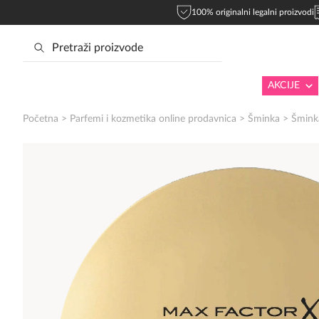
100% originalni legalni proizvodi
AKCIJE
Početna
>
Parfemi i kozmetika online prodavnica
>
Šminka
>
Šminka