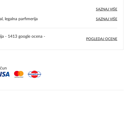
SAZNAJ VIŠE
l, legalna parfimerija
SAZNAJ VIŠE
ija - 1413 google ocena -
POGLEDAJ OCENE
5,0
rating
ačun