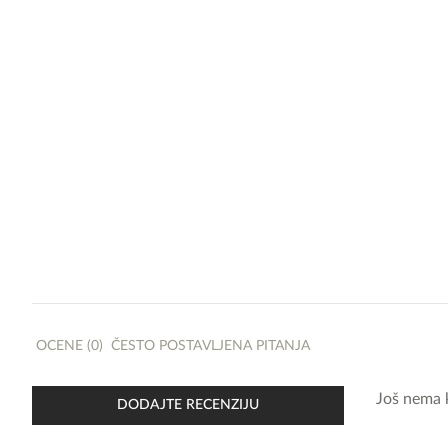
OCENE (0)
ČESTO POSTAVLJENA PITANJA
Još nema 
DODAJTE RECENZIJU