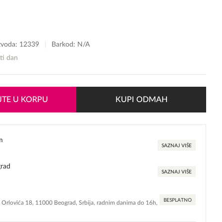
izvoda:
12339
Barkod: N/A
sti dan
TE U KORPU
KUPI ODMAH
m
SAZNAJ VIŠE
grad
SAZNAJ VIŠE
BESPLATNO
e Orlovića 18, 11000 Beograd, Srbija, radnim danima do 16h,