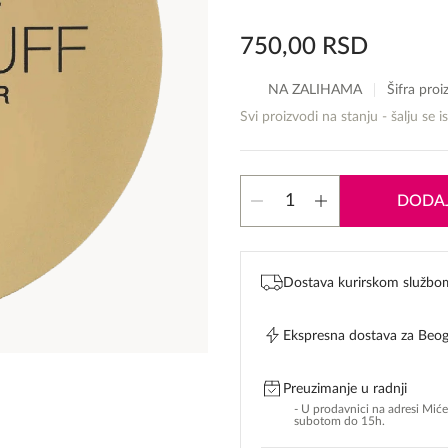
750,00
RSD
NA ZALIHAMA
Šifra pro
Svi proizvodi na stanju - šalju se i
Max
DODAJ
Factor
Creme
Puff
količina
Dostava kurirskom službo
Ekspresna dostava za Beo
Preuzimanje u radnji
- U prodavnici na adresi Mić
subotom do 15h.