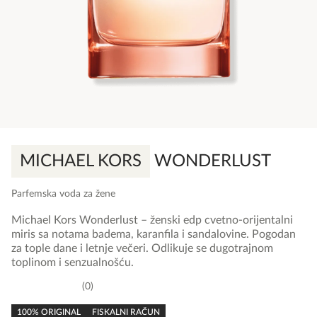
MICHAEL KORS
WONDERLUST
Parfemska voda za žene
Michael Kors Wonderlust – ženski edp cvetno-orijentalni
miris sa notama badema, karanfila i sandalovine. Pogodan
za tople dane i letnje večeri. Odlikuje se dugotrajnom
toplinom i senzualnošću.
0
0,0
rating
100% ORIGINAL
FISKALNI RAČUN