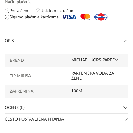
Način plaćanja
Pouzećem
Uplatom na račun
Sigurno plaćanje karticama
OPIS
MICHAEL KORS PARFEMI
BREND
PARFEMSKA VODA ZA
TIP MIRISA
ŽENE
100ML
ZAPREMINA
OCENE (0)
ČESTO POSTAVLJENA PITANJA