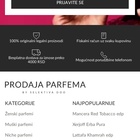
PRIJAVITE SE
100% originalni legalni proizvodi
Fiskalni račun uz svaku kupovinu
Besplatna dostava za iznose preko
Mogućnost porudžbine telefonom
4000 RSD
KATEGORIJE
NAJPOPULARNIJE
Ženski parfemi
Mancera Red Tobacco edp
Muški parfemi
Xerjoff Erba Pura
Niche parfemi
Lattafa Khamrah edp