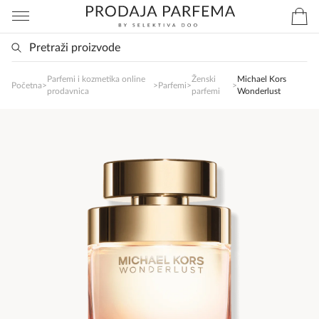
Parfemi i kozmetika online
Ženski
Michael Kors
SlađanAi Asistent
Početna
>
>
Parfemi
>
>
prodavnica
parfemi
Wonderlust
Online
Zdravo, tu sam da Vam pomognem da 
poručite svoj omiljeni parfem danas ali i za 
sva ostala pitanja?