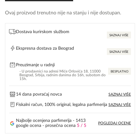
Ovaj proizvod trenutno nije na stanju i nije dostupan.
Dostava kurirskom službom
SAZNAJ VIŠE
Ekspresna dostava za Beograd
SAZNAJ VIŠE
Preuzimanje u radnji
- U prodavnici na adresi Miće Orlovića 18, 11000
BESPLATNO
Beograd, Srbija, radnim danima do 16h, subotom do
15h.
14 dana povraćaj novca
SAZNAJ VIŠE
Fiskalni račun, 100% original, legalna parfimerija
SAZNAJ VIŠE
Najbolje ocenjena parfimerija - 1413
POGLEDAJ OCENE
google ocena - prosečna ocena
5 / 5