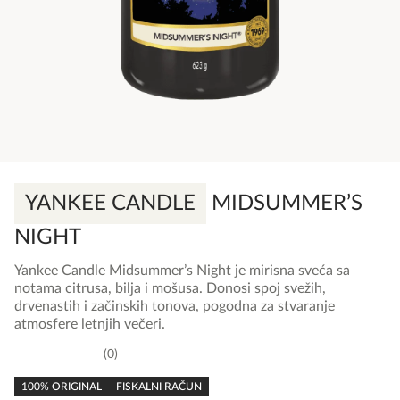
YANKEE CANDLE
MIDSUMMER’S
NIGHT
Yankee Candle Midsummer’s Night je mirisna sveća sa
notama citrusa, bilja i mošusa. Donosi spoj svežih,
drvenastih i začinskih tonova, pogodna za stvaranje
atmosfere letnjih večeri.
0
0,0
rating
100% ORIGINAL
FISKALNI RAČUN