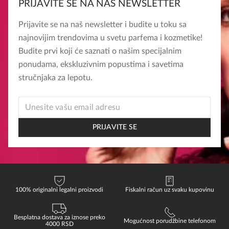
PRIJAVITE SE NA NAŠ NEWSLETTER
Prijavite se na naš newsletter i budite u toku sa
najnovijim trendovima u svetu parfema i kozmetike!
Budite prvi koji će saznati o našim specijalnim
ponudama, ekskluzivnim popustima i savetima
stručnjaka za lepotu.
*
EMAIL
EMAIL
PRIJAVITE SE
100% originalni legalni proizvodi
Fiskalni račun uz svaku kupovinu
Besplatna dostava za iznose preko
Mogućnost porudžbine telefonom
4000 RSD