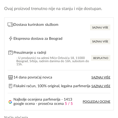
Ovaj proizvod trenutno nije na stanju i nije dostupan.
Dostava kurirskom službom
SAZNAJ VIŠE
Ekspresna dostava za Beograd
SAZNAJ VIŠE
Preuzimanje u radnji
- U prodavnici na adresi Miće Orlovića 18, 11000
BESPLATNO
Beograd, Srbija, radnim danima do 16h, subotom do
15h.
14 dana povraćaj novca
SAZNAJ VIŠE
Fiskalni račun, 100% original, legalna parfimerija
SAZNAJ VIŠE
Najbolje ocenjena parfimerija - 1413
POGLEDAJ OCENE
google ocena - prosečna ocena
5 / 5
Način plaćanja