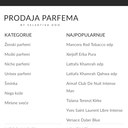
KATEGORIJE
NAJPOPULARNIJE
Ženski parfemi
Mancera Red Tobacco edp
Muški parfemi
Xerjoff Erba Pura
Niche parfemi
Lattafa Khamrah edp
Unisex parfemi
Lattafa Khamrah Qahwa edp
Šminka
Armaf Club De Nuit Intense
Man
Nega kože
Tiziana Terenzi Kirke
Mirisne sveće
Yves Saint Laurent Libre Intense
Versace Dylan Blue