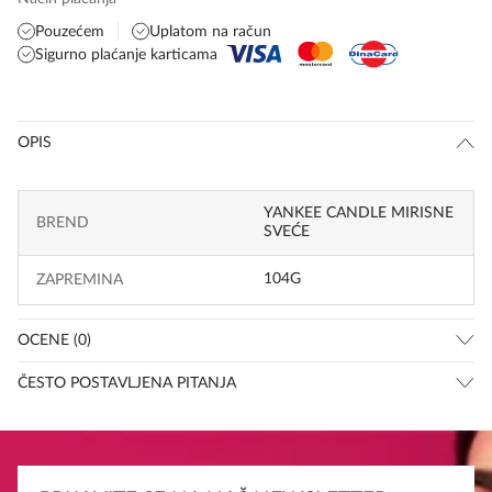
Pouzećem
Uplatom na račun
Sigurno plaćanje karticama
OPIS
YANKEE CANDLE MIRISNE
BREND
SVEĆE
104G
ZAPREMINA
OCENE (0)
ČESTO POSTAVLJENA PITANJA