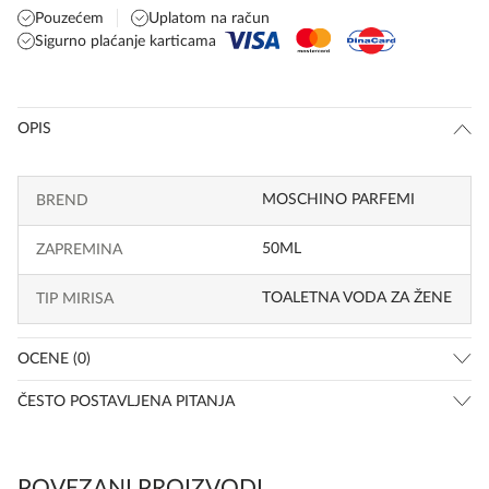
Pouzećem
Uplatom na račun
Sigurno plaćanje karticama
OPIS
MOSCHINO PARFEMI
BREND
50ML
ZAPREMINA
TOALETNA VODA ZA ŽENE
TIP MIRISA
OCENE (0)
ČESTO POSTAVLJENA PITANJA
POVEZANI PROIZVODI