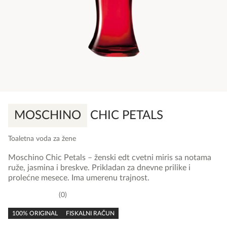
MOSCHINO
CHIC PETALS
Toaletna voda za žene
Moschino Chic Petals – ženski edt cvetni miris sa notama
ruže, jasmina i breskve. Prikladan za dnevne prilike i
prolećne mesece. Ima umerenu trajnost.
0
0,0
rating
100% ORIGINAL
FISKALNI RAČUN