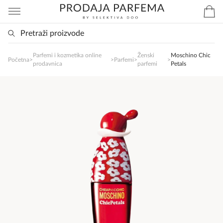
Parfemi i kozmetika online
Ženski
Moschino Chic
SlađanAi Asistent
Početna
>
>
Parfemi
>
>
prodavnica
parfemi
Petals
Online
Zdravo, tu sam da Vam pomognem da 
poručite svoj omiljeni parfem danas ali i za 
sva ostala pitanja?