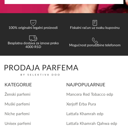
100% originalni legalni proizvodi
Fiskalni račun uz svaku kupovinu
Besplatna dostava za iznose preko
Mogućnost porudžbine telefonom
4000 RSD
KATEGORIJE
NAJPOPULARNIJE
Ženski parfemi
Mancera Red Tobacco edp
Muški parfemi
Xerjoff Erba Pura
Niche parfemi
Lattafa Khamrah edp
Unisex parfemi
Lattafa Khamrah Qahwa edp