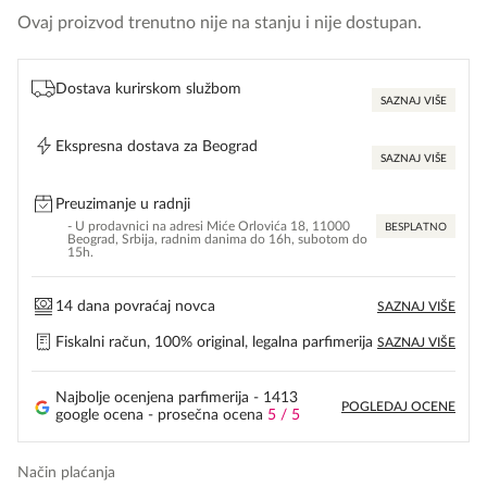
Ovaj proizvod trenutno nije na stanju i nije dostupan.
Dostava kurirskom službom
SAZNAJ VIŠE
Ekspresna dostava za Beograd
SAZNAJ VIŠE
Preuzimanje u radnji
- U prodavnici na adresi Miće Orlovića 18, 11000
BESPLATNO
Beograd, Srbija, radnim danima do 16h, subotom do
15h.
14 dana povraćaj novca
SAZNAJ VIŠE
Fiskalni račun, 100% original, legalna parfimerija
SAZNAJ VIŠE
Najbolje ocenjena parfimerija - 1413
POGLEDAJ OCENE
google ocena - prosečna ocena
5 / 5
Način plaćanja