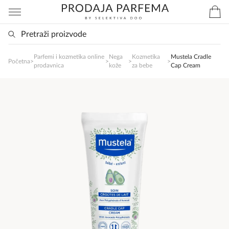
Parfemi i kozmetika online
Nega
Kozmetika
Mustela Cradle
SlađanAi Asistent
Početna
>
>
>
>
prodavnica
kože
za bebe
Cap Cream
Online
Zdravo, tu sam da Vam pomognem da 
poručite svoj omiljeni parfem danas ali i za 
sva ostala pitanja?