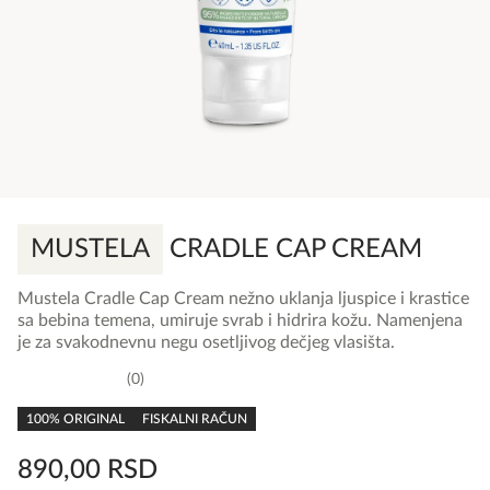
MUSTELA
CRADLE CAP CREAM
Mustela Cradle Cap Cream nežno uklanja ljuspice i krastice
sa bebina temena, umiruje svrab i hidrira kožu. Namenjena
je za svakodnevnu negu osetljivog dečjeg vlasišta.
0
0,0
rating
100% ORIGINAL
FISKALNI RAČUN
890,00
RSD