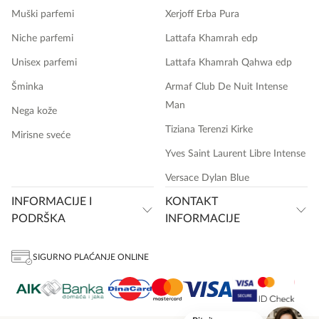
Muški parfemi
Xerjoff Erba Pura
Niche parfemi
Lattafa Khamrah edp
Unisex parfemi
Lattafa Khamrah Qahwa edp
Šminka
Armaf Club De Nuit Intense
Man
Nega kože
Tiziana Terenzi Kirke
Mirisne sveće
Yves Saint Laurent Libre Intense
Versace Dylan Blue
INFORMACIJE I
KONTAKT
PODRŠKA
INFORMACIJE
SIGURNO PLAĆANJE ONLINE
onlinemedia.rs