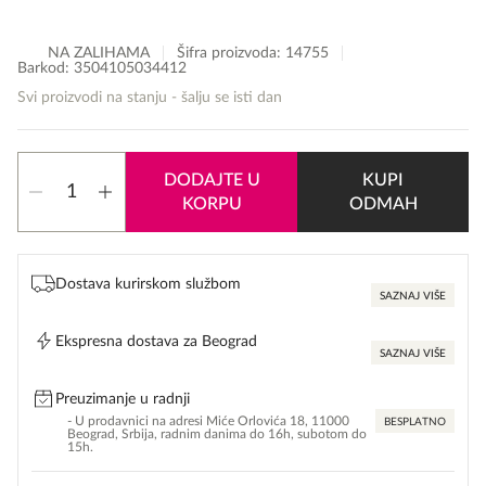
NA ZALIHAMA
Šifra proizvoda:
14755
Barkod: 3504105034412
Svi proizvodi na stanju - šalju se isti dan
Mustela
DODAJTE U
KUPI
Cradle
KORPU
ODMAH
Cap
Cream
količina
Dostava kurirskom službom
SAZNAJ VIŠE
Ekspresna dostava za Beograd
SAZNAJ VIŠE
Preuzimanje u radnji
- U prodavnici na adresi Miće Orlovića 18, 11000
BESPLATNO
Beograd, Srbija, radnim danima do 16h, subotom do
15h.