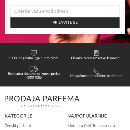
EMAIL
EMAIL
*
PRIJAVITE SE
100% originalni legalni proizvodi
Fiskalni račun uz svaku kupovinu
Besplatna dostava za iznose preko
Mogućnost porudžbine telefonom
4000 RSD
KATEGORIJE
NAJPOPULARNIJE
Ženski parfemi
Mancera Red Tobacco edp