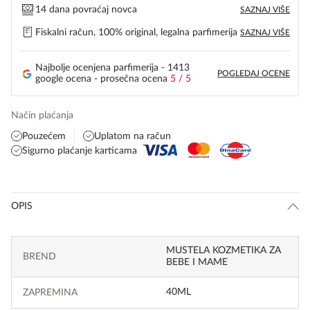
14 dana povraćaj novca
SAZNAJ VIŠE
Fiskalni račun, 100% original, legalna parfimerija
SAZNAJ VIŠE
Najbolje ocenjena parfimerija - 1413
POGLEDAJ OCENE
google ocena - prosečna ocena
5 / 5
Način plaćanja
Pouzećem
Uplatom na račun
Sigurno plaćanje karticama
OPIS
MUSTELA KOZMETIKA ZA
BREND
BEBE I MAME
40ML
ZAPREMINA