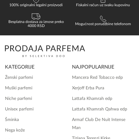
100% originalni legalni proizvodi
Fiskalni račun uz svaku kupovinu
Besplatna dostava za iznose preko
Mogućnost porudžbine telefonom
4000 RSD
KATEGORIJE
NAJPOPULARNIJE
Ženski parfemi
Mancera Red Tobacco edp
Muški parfemi
Xerjoff Erba Pura
Niche parfemi
Lattafa Khamrah edp
Unisex parfemi
Lattafa Khamrah Qahwa edp
Šminka
Armaf Club De Nuit Intense
Man
Nega kože
Tiziana Terenzi Kirke