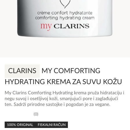
CLARINS
MY COMFORTING
HYDRATING KREMA ZA SUVU KOŽU
My Clarins Comforting Hydrating krema pruža hidrataciju i
negu suvoj i osetljivoj koži, smanjujući pore i zaglađujući
ten. Sadrži prirodne sastojke i pogodan je za vegane.
0
0,0
rating
100% ORIGINAL
FISKALNI RAČUN