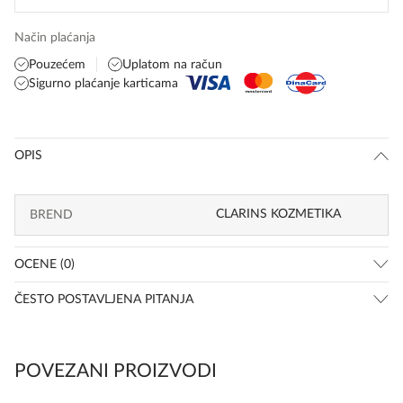
Način plaćanja
Pouzećem
Uplatom na račun
Sigurno plaćanje karticama
OPIS
CLARINS KOZMETIKA
BREND
OCENE (0)
ČESTO POSTAVLJENA PITANJA
POVEZANI PROIZVODI