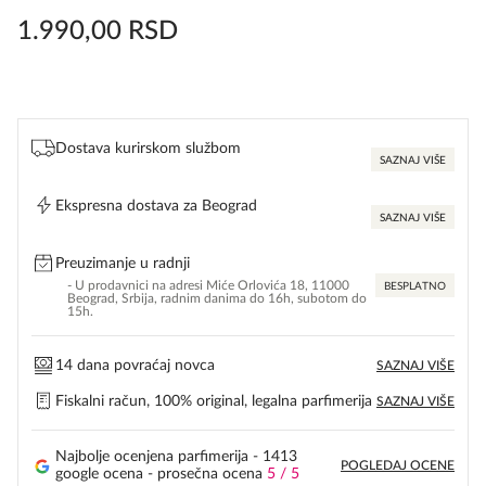
1.990,00
RSD
Dostava kurirskom službom
SAZNAJ VIŠE
Ekspresna dostava za Beograd
SAZNAJ VIŠE
Preuzimanje u radnji
- U prodavnici na adresi Miće Orlovića 18, 11000
BESPLATNO
Beograd, Srbija, radnim danima do 16h, subotom do
15h.
14 dana povraćaj novca
SAZNAJ VIŠE
Fiskalni račun, 100% original, legalna parfimerija
SAZNAJ VIŠE
Najbolje ocenjena parfimerija - 1413
POGLEDAJ OCENE
google ocena - prosečna ocena
5 / 5