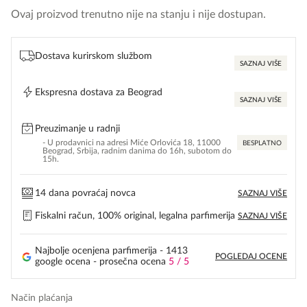
Ovaj proizvod trenutno nije na stanju i nije dostupan.
Dostava kurirskom službom
SAZNAJ VIŠE
Ekspresna dostava za Beograd
SAZNAJ VIŠE
Preuzimanje u radnji
- U prodavnici na adresi Miće Orlovića 18, 11000
BESPLATNO
Beograd, Srbija, radnim danima do 16h, subotom do
15h.
14 dana povraćaj novca
SAZNAJ VIŠE
Fiskalni račun, 100% original, legalna parfimerija
SAZNAJ VIŠE
Najbolje ocenjena parfimerija - 1413
POGLEDAJ OCENE
google ocena - prosečna ocena
5 / 5
Način plaćanja