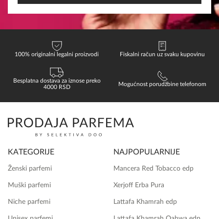
100% originalni legalni proizvodi
Fiskalni račun uz svaku kupovinu
Besplatna dostava za iznose preko
Mogućnost porudžbine telefonom
4000 RSD
KATEGORIJE
NAJPOPULARNIJE
Ženski parfemi
Mancera Red Tobacco edp
Muški parfemi
Xerjoff Erba Pura
Niche parfemi
Lattafa Khamrah edp
Unisex parfemi
Lattafa Khamrah Qahwa edp