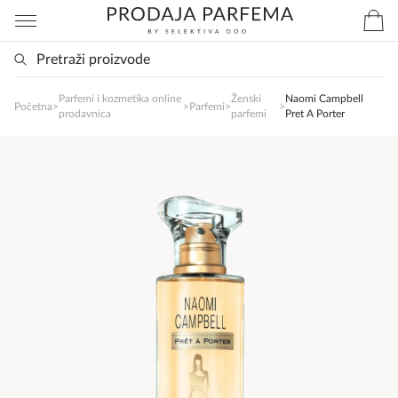
Parfemi i kozmetika online
Ženski
Naomi Campbell
SlađanAi Asistent
Početna
>
>
Parfemi
>
>
prodavnica
parfemi
Pret A Porter
Online
Zdravo, tu sam da Vam pomognem da 
poručite svoj omiljeni parfem danas ali i za 
sva ostala pitanja?