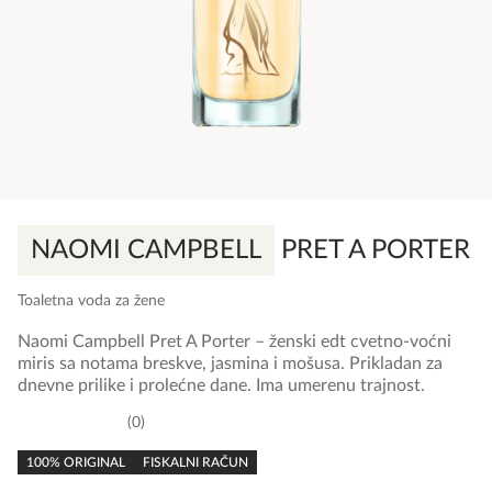
NAOMI CAMPBELL
PRET A PORTER
Toaletna voda za žene
Naomi Campbell Pret A Porter – ženski edt cvetno-voćni
miris sa notama breskve, jasmina i mošusa. Prikladan za
dnevne prilike i prolećne dane. Ima umerenu trajnost.
0
0,0
rating
100% ORIGINAL
FISKALNI RAČUN