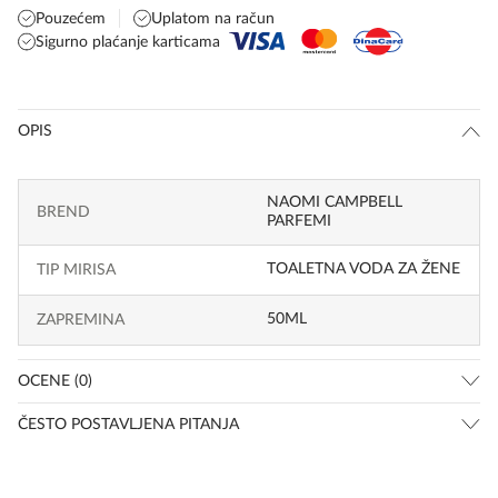
Pouzećem
Uplatom na račun
Sigurno plaćanje karticama
OPIS
NAOMI CAMPBELL
BREND
PARFEMI
TOALETNA VODA ZA ŽENE
TIP MIRISA
50ML
ZAPREMINA
OCENE (0)
ČESTO POSTAVLJENA PITANJA