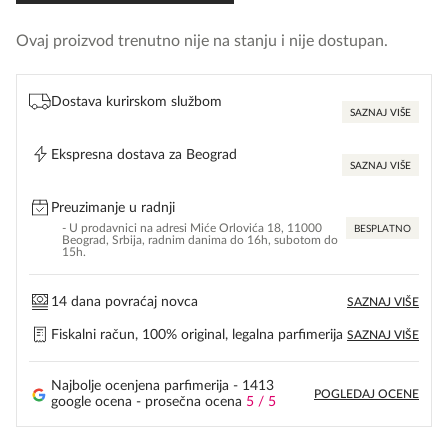
Ovaj proizvod trenutno nije na stanju i nije dostupan.
Dostava kurirskom službom
SAZNAJ VIŠE
Ekspresna dostava za Beograd
SAZNAJ VIŠE
Preuzimanje u radnji
- U prodavnici na adresi Miće Orlovića 18, 11000
BESPLATNO
Beograd, Srbija, radnim danima do 16h, subotom do
15h.
14 dana povraćaj novca
SAZNAJ VIŠE
Fiskalni račun, 100% original, legalna parfimerija
SAZNAJ VIŠE
Najbolje ocenjena parfimerija - 1413
POGLEDAJ OCENE
google ocena - prosečna ocena
5 / 5