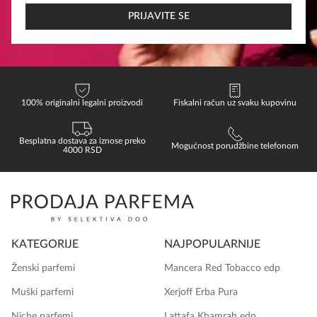
EMAIL
PRIJAVITE SE
100% originalni legalni proizvodi
Fiskalni račun uz svaku kupovinu
Besplatna dostava za iznose preko
Mogućnost porudžbine telefonom
4000 RSD
KATEGORIJE
NAJPOPULARNIJE
Ženski parfemi
Mancera Red Tobacco edp
Muški parfemi
Xerjoff Erba Pura
Niche parfemi
Lattafa Khamrah edp