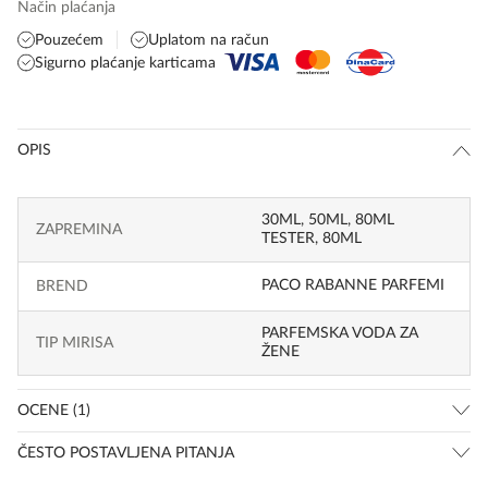
Način plaćanja
Pouzećem
Uplatom na račun
Sigurno plaćanje karticama
OPIS
30ML
,
50ML
,
80ML
ZAPREMINA
TESTER
,
80ML
PACO RABANNE PARFEMI
BREND
PARFEMSKA VODA ZA
TIP MIRISA
ŽENE
OCENE (1)
ČESTO POSTAVLJENA PITANJA