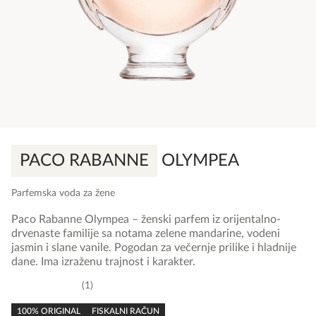
PACO RABANNE
OLYMPEA
Parfemska voda za žene
Paco Rabanne Olympea – ženski parfem iz orijentalno-
drvenaste familije sa notama zelene mandarine, vodeni
jasmin i slane vanile. Pogodan za večernje prilike i hladnije
dane. Ima izraženu trajnost i karakter.
1
5,0
rating
100% ORIGINAL
FISKALNI RAČUN