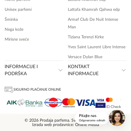
Unisex parfemi
Lattafa Khamrah Qahwa edp
Šminka
Armaf Club De Nuit Intense
Man
Nega kože
Tiziana Terenzi Kirke
Mirisne sveće
Yves Saint Laurent Libre Intense
Versace Dylan Blue
INFORMACIJE I
KONTAKT
PODRŠKA
INFORMACIJE
SIGURNO PLAĆANJE ONLINE
onlinemedia.rs
Pitajte nas
© 2026 Prodaja parfema. Sva prava zadržana.
Odgovaramo odmah
Izrada web prodavnice: Online Media