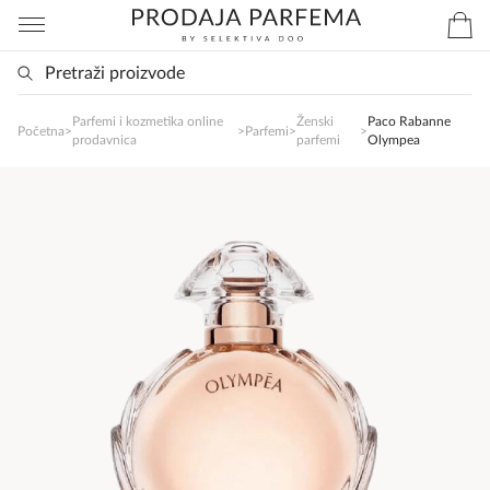
Parfemi i kozmetika online
Ženski
Paco Rabanne
SlađanAi Asistent
Početna
>
>
Parfemi
>
>
prodavnica
parfemi
Olympea
Online
Zdravo, tu sam da Vam pomognem da 
poručite svoj omiljeni parfem danas ali i za 
sva ostala pitanja?