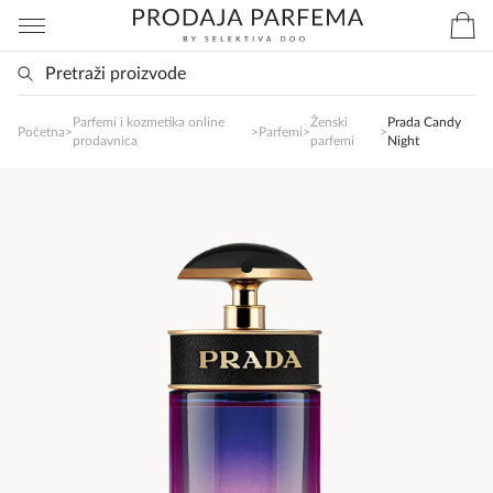
Parfemi i kozmetika online
Ženski
Prada Candy
SlađanAi Asistent
Početna
>
>
Parfemi
>
>
prodavnica
parfemi
Night
Online
Zdravo, tu sam da Vam pomognem da 
poručite svoj omiljeni parfem danas ali i za 
sva ostala pitanja?