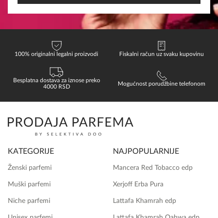
100% originalni legalni proizvodi
Fiskalni račun uz svaku kupovinu
Besplatna dostava za iznose preko
Mogućnost porudžbine telefonom
4000 RSD
KATEGORIJE
NAJPOPULARNIJE
Ženski parfemi
Mancera Red Tobacco edp
Muški parfemi
Xerjoff Erba Pura
Niche parfemi
Lattafa Khamrah edp
Unisex parfemi
Lattafa Khamrah Qahwa edp