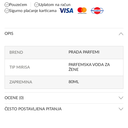
Pouzećem
Uplatom na račun
Sigurno plaćanje karticama
OPIS
PRADA PARFEMI
BREND
PARFEMSKA VODA ZA
TIP MIRISA
ŽENE
80ML
ZAPREMINA
OCENE (0)
ČESTO POSTAVLJENA PITANJA