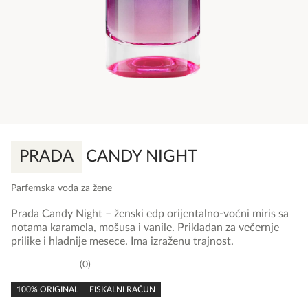
PRADA
CANDY NIGHT
Parfemska voda za žene
Prada Candy Night – ženski edp orijentalno-voćni miris sa
notama karamela, mošusa i vanile. Prikladan za večernje
prilike i hladnije mesece. Ima izraženu trajnost.
0
0,0
rating
100% ORIGINAL
FISKALNI RAČUN