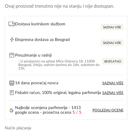
Ovaj proizvod trenutno nije na stanju i nije dostupan.
Dostava kurirskom službom
SAZNAJ VIŠE
Ekspresna dostava za Beograd
SAZNAJ VIŠE
Preuzimanje u radnji
- U prodavnici na adresi Miće Orlovića 18, 11000
BESPLATNO
Beograd, Srbija, radnim danima do 16h, subotom do
15h.
14 dana povraćaj novca
SAZNAJ VIŠE
Fiskalni račun, 100% original, legalna parfimerija
SAZNAJ VIŠE
Najbolje ocenjena parfimerija - 1413
POGLEDAJ OCENE
google ocena - prosečna ocena
5 / 5
Način plaćanja