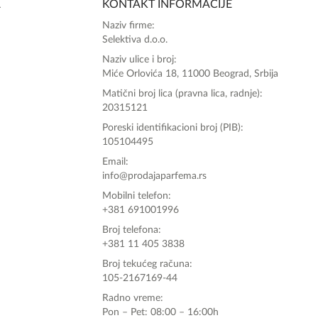
A
KONTAKT INFORMACIJE
Zdravo, tu sam da Vam pomognem da 
Naziv firme:
poručite svoj omiljeni parfem danas ali i za 
Selektiva d.o.o.
sva ostala pitanja?
Naziv ulice i broj:
Miće Orlovića 18, 11000 Beograd, Srbija
Matični broj lica (pravna lica, radnje):
20315121
Poreski identifikacioni broj (PIB):
105104495
Email:
info@prodajaparfema.rs
Mobilni telefon:
+381 691001996
Broj telefona:
+381 11 405 3838
Broj tekućeg računa:
105-2167169-44
Radno vreme:
Pon – Pet: 08:00 – 16:00h