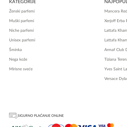
KATEGORIJE
NAJPOPUL
Ženski parfemi
Mancera Red
Muški parfemi
Xerjoff Erba 
Niche parfemi
Lattafa Kha
Unisex parfemi
Lattafa Kha
Šminka
Armaf Club 
Nega kože
Tiziana Teren
Mirisne sveće
Yves Saint L
Versace Dyla
SIGURNO PLAĆANJE ONLINE