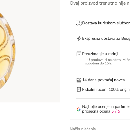
Ovaj proizvod trenutno nije na
Dostava kurirskom službo
Ekspresna dostava za Beo
Preuzimanje u radnji
- U prodavnici na adresi Mić
subotom do 15h.
14 dana povraćaj novca
Fiskalni račun, 100% origina
Najbolje ocenjena parfimer
prosečna ocena
5 / 5
Način plaćanja