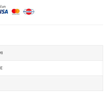
ačun
MI
NE