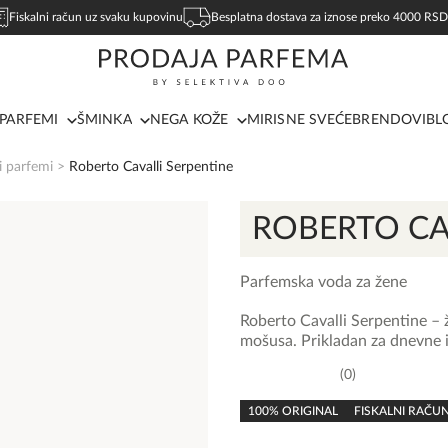
Fiskalni račun uz svaku kupovinu
Besplatna dostava za iznose preko 4000 RSD
PARFEMI
ŠMINKA
NEGA KOŽE
MIRISNE SVEĆE
BRENDOVI
BL
i parfemi
>
Roberto Cavalli Serpentine
ROBERTO CA
Parfemska voda za žene
Roberto Cavalli Serpentine – 
mošusa. Prikladan za dnevne i 
0
0,0
rating
100% ORIGINAL
FISKALNI RAČU