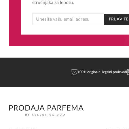
stručnjaka za lepotu.
EMAIL
PRIJAVITE
*
EMAIL
100% originalni legalni proizvodi