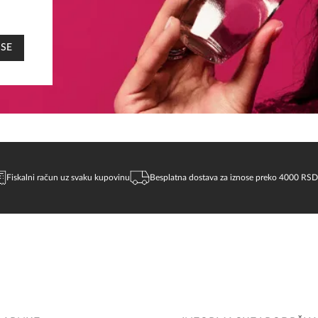
 SE
Fiskalni račun uz svaku kupovinu
Besplatna dostava za iznose preko 4000 RSD