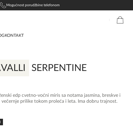
Mogućnost porudžbine telefonom
OG
KONTAKT
VALLI
SERPENTINE
ženski edp cvetno-voćni miris sa notama jasmina, breskve i
večernje prilike tokom proleća i leta. Ima dobru trajnost.
N