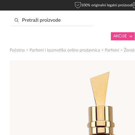
100% originalni legalni proizvodi
AKCIJE
Početna
>
Parfemi i kozmetika online prodavnica
>
Parfemi
>
Žensk