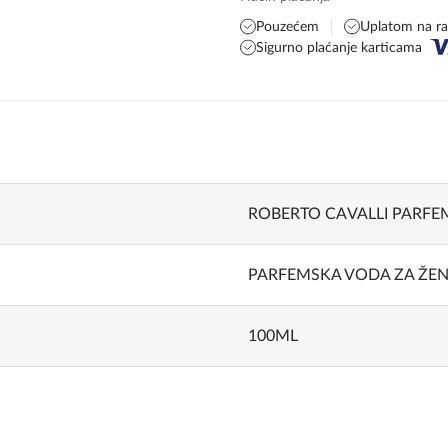
Pouzećem
Uplatom na r
Sigurno plaćanje karticama
ROBERTO CAVALLI PARFE
PARFEMSKA VODA ZA ŽE
100ML