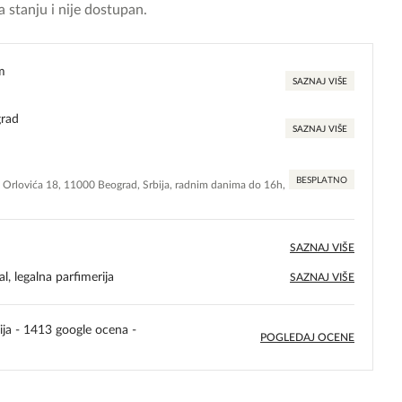
 stanju i nije dostupan.
m
SAZNAJ VIŠE
grad
SAZNAJ VIŠE
BESPLATNO
e Orlovića 18, 11000 Beograd, Srbija, radnim danima do 16h,
SAZNAJ VIŠE
l, legalna parfimerija
SAZNAJ VIŠE
ija - 1413 google ocena -
POGLEDAJ OCENE
5,0
rating