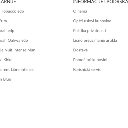
ARNIJE
INFORMACIJE I PODRŠK
 Tobacco edp
O nama
Pura
Opšti uslovi kupovine
mrah edp
Politika privatnosti
mrah Qahwa edp
Lično preuzimanje artikla
De Nuit Intense Man
Dostava
zi Kirke
Pomoć pri kupovini
aurent Libre Intense
Korisnički servis
n Blue