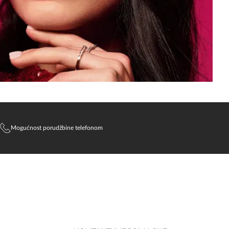
Mogućnost porudžbine telefonom
SlađanAi Asistent
Online