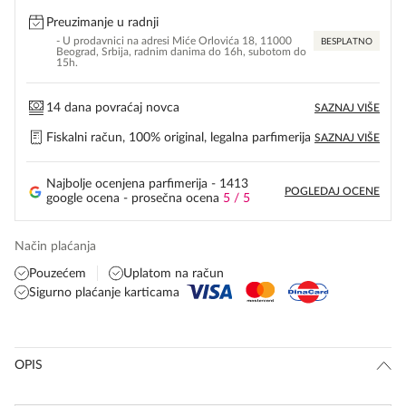
Preuzimanje u radnji
- U prodavnici na adresi Miće Orlovića 18, 11000
BESPLATNO
Beograd, Srbija, radnim danima do 16h, subotom do
15h.
14 dana povraćaj novca
SAZNAJ VIŠE
Fiskalni račun, 100% original, legalna parfimerija
SAZNAJ VIŠE
Najbolje ocenjena parfimerija - 1413
POGLEDAJ OCENE
google ocena - prosečna ocena
5 / 5
Način plaćanja
Pouzećem
Uplatom na račun
Sigurno plaćanje karticama
OPIS