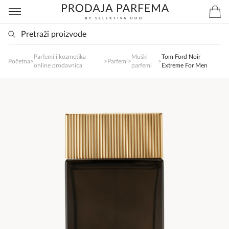
Parfemi i kozmetika
Muški
Tom Ford Noir
Početna
>
>
Parfemi
>
>
SlađanAi Asistent
online prodavnica
parfemi
Extreme For Men
Online
Zdravo, tu sam da Vam pomognem da 
poručite svoj omiljeni parfem danas ali i za 
sva ostala pitanja?