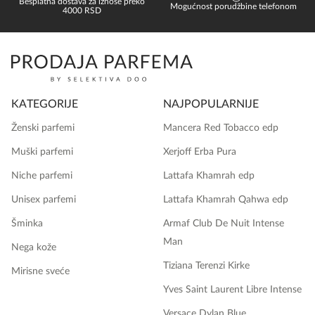
Besplatna dostava za iznose preko
Mogućnost porudžbine telefonom
4000 RSD
KATEGORIJE
NAJPOPULARNIJE
Ženski parfemi
Mancera Red Tobacco edp
Muški parfemi
Xerjoff Erba Pura
Niche parfemi
Lattafa Khamrah edp
Unisex parfemi
Lattafa Khamrah Qahwa edp
Šminka
Armaf Club De Nuit Intense
Man
Nega kože
Tiziana Terenzi Kirke
Mirisne sveće
Yves Saint Laurent Libre Intense
Versace Dylan Blue