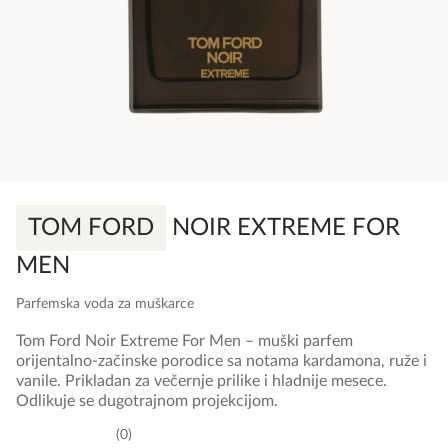
TOM FORD
NOIR EXTREME FOR
MEN
Parfemska voda za muškarce
Tom Ford Noir Extreme For Men – muški parfem
orijentalno-začinske porodice sa notama kardamona, ruže i
vanile. Prikladan za večernje prilike i hladnije mesece.
Odlikuje se dugotrajnom projekcijom.
0
0,0