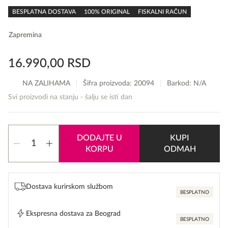
rating
BESPLATNA DOSTAVA
100% ORIGINAL
FISKALNI RAČUN
Zapremina
16.990,00
RSD
NA ZALIHAMA
Šifra proizvoda:
20094
Barkod: N/A
Svi proizvodi na stanju - šalju se isti dan
Tom
DODAJTE U
KUPI
Ford
KORPU
ODMAH
Noir
Extreme
For
Men
Dostava kurirskom službom
količina
BESPLATNO
Ekspresna dostava za Beograd
BESPLATNO