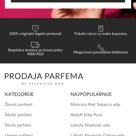
100% originalni legalni proizvodi
Fiskalni račun uz svaku kupovinu
Besplatna dostava za iznose preko
Mogućnost porudžbine telefonom
4000 RSD
KATEGORIJE
NAJPOPULARNIJE
Ženski parfemi
Mancera Red Tobacco edp
Muški parfemi
Xerjoff Erba Pura
Niche parfemi
Lattafa Khamrah edp
Unisex parfemi
Lattafa Khamrah Qahwa edp