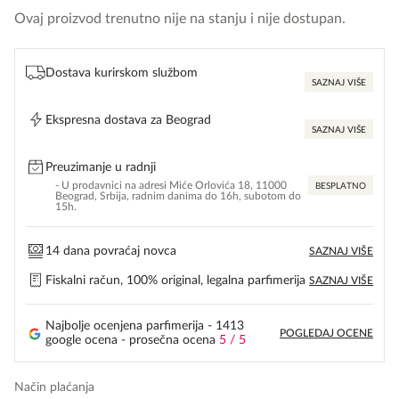
Ovaj proizvod trenutno nije na stanju i nije dostupan.
Dostava kurirskom službom
SAZNAJ VIŠE
Ekspresna dostava za Beograd
SAZNAJ VIŠE
Preuzimanje u radnji
- U prodavnici na adresi Miće Orlovića 18, 11000
BESPLATNO
Beograd, Srbija, radnim danima do 16h, subotom do
15h.
14 dana povraćaj novca
SAZNAJ VIŠE
Fiskalni račun, 100% original, legalna parfimerija
SAZNAJ VIŠE
Najbolje ocenjena parfimerija - 1413
POGLEDAJ OCENE
google ocena - prosečna ocena
5 / 5
Način plaćanja