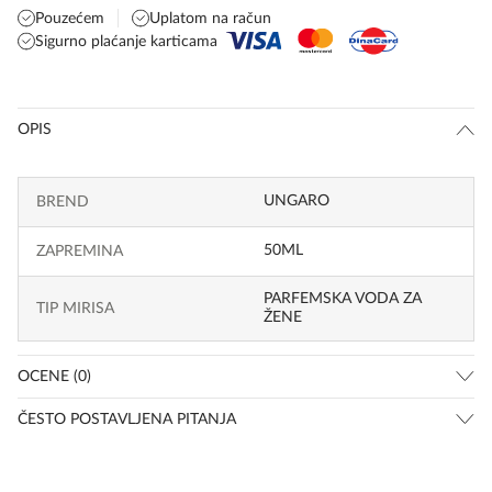
Pouzećem
Uplatom na račun
Sigurno plaćanje karticama
OPIS
UNGARO
BREND
50ML
ZAPREMINA
PARFEMSKA VODA ZA
TIP MIRISA
ŽENE
OCENE (0)
ČESTO POSTAVLJENA PITANJA