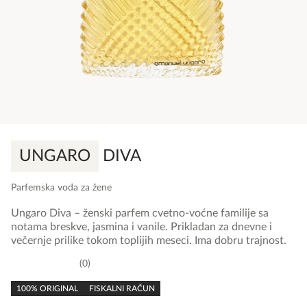
UNGARO
DIVA
Parfemska voda za žene
Ungaro Diva – ženski parfem cvetno-voćne familije sa
notama breskve, jasmina i vanile. Prikladan za dnevne i
večernje prilike tokom toplijih meseci. Ima dobru trajnost.
0
0,0
rating
100% ORIGINAL
FISKALNI RAČUN