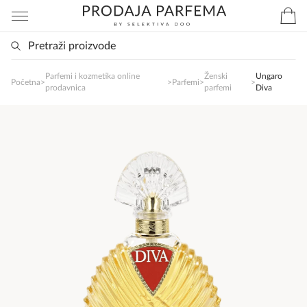
Parfemi i kozmetika online
Ženski
Ungaro
SlađanAi Asistent
Početna
>
>
Parfemi
>
>
prodavnica
parfemi
Diva
Online
Zdravo, tu sam da Vam pomognem da 
poručite svoj omiljeni parfem danas ali i za 
sva ostala pitanja?