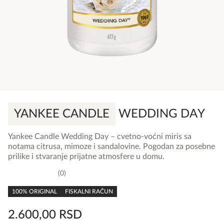
YANKEE CANDLE
WEDDING DAY
Yankee Candle Wedding Day – cvetno-voćni miris sa
notama citrusa, mimoze i sandalovine. Pogodan za posebne
prilike i stvaranje prijatne atmosfere u domu.
0
0,0
rating
100% ORIGINAL
FISKALNI RAČUN
2.600,00
RSD