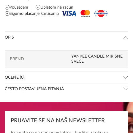
Pouzećem
Uplatom na račun
Sigurno plaćanje karticama
OPIS
YANKEE CANDLE MIRISNE
BREND
SVEĆE
OCENE (0)
ČESTO POSTAVLJENA PITANJA
PRIJAVITE SE NA NAŠ NEWSLETTER
Prijavite se na naš newsletter i budite u toku sa