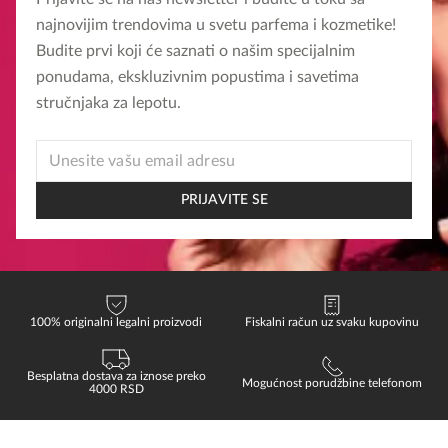
najnovijim trendovima u svetu parfema i kozmetike!
Budite prvi koji će saznati o našim specijalnim
ponudama, ekskluzivnim popustima i savetima
stručnjaka za lepotu.
EMAIL
EMAIL
EMAIL
PRIJAVITE SE
100% originalni legalni proizvodi
Fiskalni račun uz svaku kupovinu
Besplatna dostava za iznose preko
Mogućnost porudžbine telefonom
4000 RSD