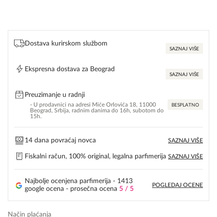
Dostava kurirskom službom
SAZNAJ VIŠE
Ekspresna dostava za Beograd
SAZNAJ VIŠE
Preuzimanje u radnji
- U prodavnici na adresi Miće Orlovića 18, 11000
BESPLATNO
Beograd, Srbija, radnim danima do 16h, subotom do
15h.
14 dana povraćaj novca
SAZNAJ VIŠE
Fiskalni račun, 100% original, legalna parfimerija
SAZNAJ VIŠE
Najbolje ocenjena parfimerija - 1413
POGLEDAJ OCENE
google ocena - prosečna ocena
5 / 5
Način plaćanja