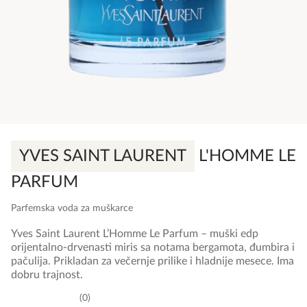
YVES SAINT LAURENT
L'HOMME LE
PARFUM
Parfemska voda za muškarce
Yves Saint Laurent L’Homme Le Parfum – muški edp
orijentalno-drvenasti miris sa notama bergamota, đumbira i
pačulija. Prikladan za večernje prilike i hladnije mesece. Ima
dobru trajnost.
0
0,0