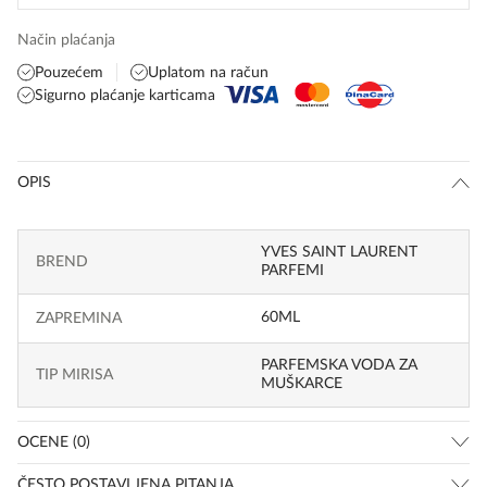
Način plaćanja
Pouzećem
Uplatom na račun
Sigurno plaćanje karticama
OPIS
YVES SAINT LAURENT
BREND
PARFEMI
60ML
ZAPREMINA
PARFEMSKA VODA ZA
TIP MIRISA
MUŠKARCE
OCENE (0)
ČESTO POSTAVLJENA PITANJA