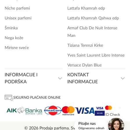
Niche parfemi
Lattafa Khamrah edp
Unisex parfemi
Lattafa Khamrah Qahwa edp
Šminka
Armaf Club De Nuit Intense
Man
Nega kože
Tiziana Terenzi Kirke
Mirisne sveće
Yves Saint Laurent Libre Intense
Versace Dylan Blue
INFORMACIJE I
KONTAKT
PODRŠKA
INFORMACIJE
SIGURNO PLAĆANJE ONLINE
onlinemedia.rs
Pitajte nas
© 2026 Prodaja parfema. Sva prava zadržana.
Odgovaramo odmah