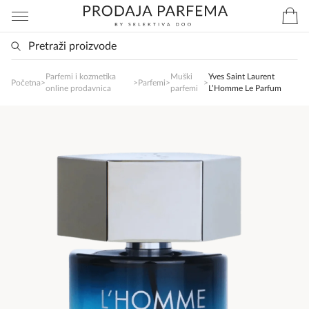
Parfemi i kozmetika
Muški
Yves Saint Laurent
SlađanAi Asistent
Početna
>
>
Parfemi
>
>
online prodavnica
parfemi
L’Homme Le Parfum
Online
Zdravo, tu sam da Vam pomognem da 
poručite svoj omiljeni parfem danas ali i za 
sva ostala pitanja?