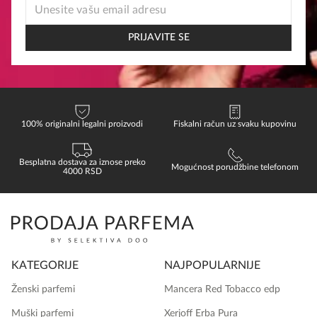
EMAIL
* *
PRIJAVITE SE
100% originalni legalni proizvodi
Fiskalni račun uz svaku kupovinu
Besplatna dostava za iznose preko
Mogućnost porudžbine telefonom
4000 RSD
KATEGORIJE
NAJPOPULARNIJE
Ženski parfemi
Mancera Red Tobacco edp
Muški parfemi
Xerjoff Erba Pura