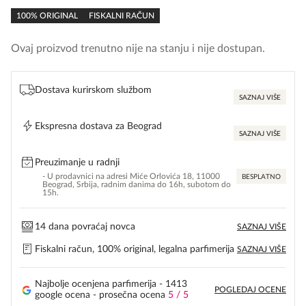
rating
100% ORIGINAL
FISKALNI RAČUN
Ovaj proizvod trenutno nije na stanju i nije dostupan.
Dostava kurirskom službom
SAZNAJ VIŠE
Ekspresna dostava za Beograd
SAZNAJ VIŠE
Preuzimanje u radnji
- U prodavnici na adresi Miće Orlovića 18, 11000
BESPLATNO
Beograd, Srbija, radnim danima do 16h, subotom do
15h.
14 dana povraćaj novca
SAZNAJ VIŠE
Fiskalni račun, 100% original, legalna parfimerija
SAZNAJ VIŠE
Najbolje ocenjena parfimerija - 1413
POGLEDAJ OCENE
google ocena - prosečna ocena
5 / 5