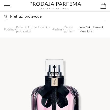
Parfemi i kozmetika online
Ženski
Yves Saint Laurent
SlađanAi Asistent
Početna
>
>
Parfemi
>
>
prodavnica
parfemi
Mon Paris
Online
Zdravo, tu sam da Vam pomognem da 
poručite svoj omiljeni parfem danas ali i za 
sva ostala pitanja?