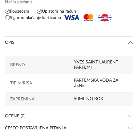
Način plaćanja
Pouzećem
Uplatom na račun
Sigurno plaćanje karticama
OPIS
YVES SAINT LAURENT
BREND
PARFEMI
PARFEMSKA VODA ZA
TIP MIRISA
ŽENE
50ML NO BOX
ZAPREMINA
OCENE (0)
ČESTO POSTAVLJENA PITANJA