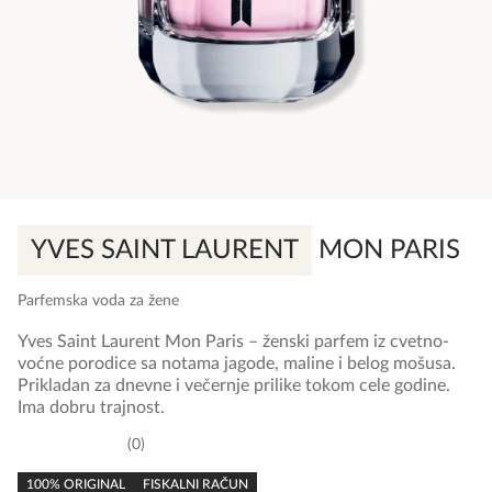
YVES SAINT LAURENT
MON PARIS
Parfemska voda za žene
Yves Saint Laurent Mon Paris – ženski parfem iz cvetno-
voćne porodice sa notama jagode, maline i belog mošusa.
Prikladan za dnevne i večernje prilike tokom cele godine.
Ima dobru trajnost.
0
0,0
rating
100% ORIGINAL
FISKALNI RAČUN