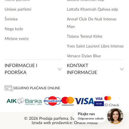
Unisex parfemi
Lattafa Khamrah Qahwa edp
Šminka
Armaf Club De Nuit Intense
Man
Nega kože
Tiziana Terenzi Kirke
Mirisne sveće
Yves Saint Laurent Libre Intense
Versace Dylan Blue
INFORMACIJE I
KONTAKT
PODRŠKA
INFORMACIJE
SIGURNO PLAĆANJE ONLINE
onlinemedia.rs
Pitajte nas
© 2026 Prodaja parfema. Sva prava zadržana.
Odgovaramo odmah
Izrada web prodavnice: Online Media