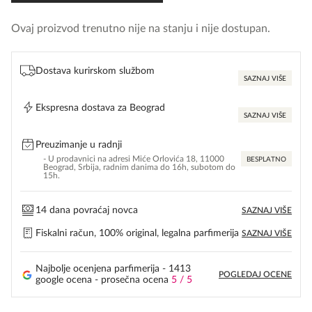
Ovaj proizvod trenutno nije na stanju i nije dostupan.
Dostava kurirskom službom
SAZNAJ VIŠE
Ekspresna dostava za Beograd
SAZNAJ VIŠE
Preuzimanje u radnji
- U prodavnici na adresi Miće Orlovića 18, 11000
BESPLATNO
Beograd, Srbija, radnim danima do 16h, subotom do
15h.
14 dana povraćaj novca
SAZNAJ VIŠE
Fiskalni račun, 100% original, legalna parfimerija
SAZNAJ VIŠE
Najbolje ocenjena parfimerija - 1413
POGLEDAJ OCENE
google ocena - prosečna ocena
5 / 5