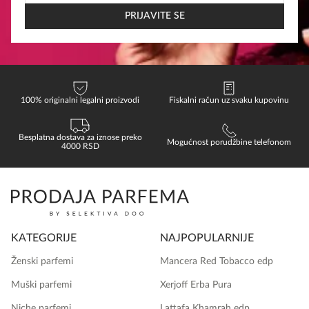
EMAIL
PRIJAVITE SE
100% originalni legalni proizvodi
Fiskalni račun uz svaku kupovinu
Besplatna dostava za iznose preko
Mogućnost porudžbine telefonom
4000 RSD
KATEGORIJE
NAJPOPULARNIJE
Ženski parfemi
Mancera Red Tobacco edp
Muški parfemi
Xerjoff Erba Pura
Niche parfemi
Lattafa Khamrah edp