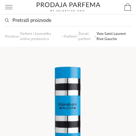
Parfemi i kozmetika
Ženski
Yves Saint Laurent
SlađanAi Asistent
Početna
>
>
Parfemi
>
>
online prodavnica
parfemi
Rive Gauche
Online
Zdravo, tu sam da Vam pomognem da 
poručite svoj omiljeni parfem danas ali i za 
sva ostala pitanja?