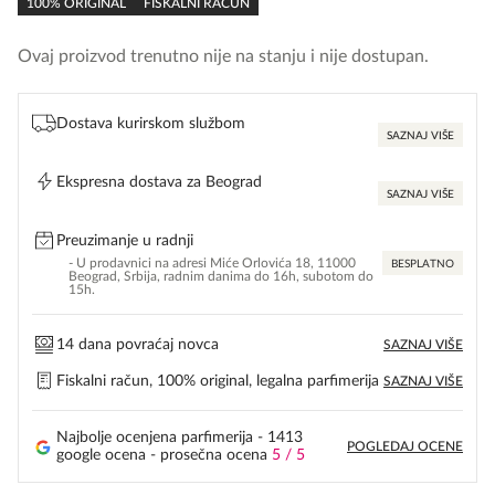
100% ORIGINAL
FISKALNI RAČUN
Ovaj proizvod trenutno nije na stanju i nije dostupan.
Dostava kurirskom službom
SAZNAJ VIŠE
Ekspresna dostava za Beograd
SAZNAJ VIŠE
Preuzimanje u radnji
- U prodavnici na adresi Miće Orlovića 18, 11000
BESPLATNO
Beograd, Srbija, radnim danima do 16h, subotom do
15h.
14 dana povraćaj novca
SAZNAJ VIŠE
Fiskalni račun, 100% original, legalna parfimerija
SAZNAJ VIŠE
Najbolje ocenjena parfimerija - 1413
POGLEDAJ OCENE
google ocena - prosečna ocena
5 / 5