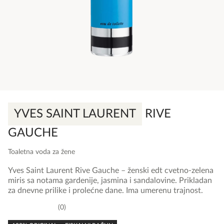
YVES SAINT LAURENT
RIVE
GAUCHE
Toaletna voda za žene
Yves Saint Laurent Rive Gauche – ženski edt cvetno-zelena
miris sa notama gardenije, jasmina i sandalovine. Prikladan
za dnevne prilike i prolećne dane. Ima umerenu trajnost.
0
0,0
rating