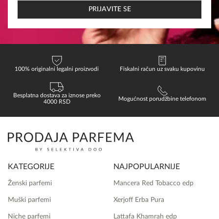
EMAIL
PRIJAVITE SE
100% originalni legalni proizvodi
Fiskalni račun uz svaku kupovinu
Besplatna dostava za iznose preko
Mogućnost porudžbine telefonom
4000 RSD
KATEGORIJE
NAJPOPULARNIJE
Ženski parfemi
Mancera Red Tobacco edp
Muški parfemi
Xerjoff Erba Pura
Niche parfemi
Lattafa Khamrah edp