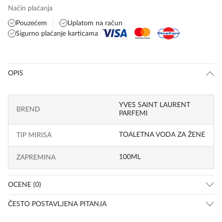
Način plaćanja
Pouzećem
Uplatom na račun
Sigurno plaćanje karticama
OPIS
YVES SAINT LAURENT
BREND
PARFEMI
TOALETNA VODA ZA ŽENE
TIP MIRISA
100ML
ZAPREMINA
OCENE (0)
ČESTO POSTAVLJENA PITANJA