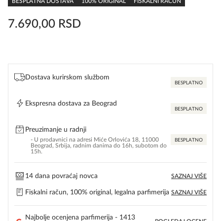
BESPLATNA DOSTAVA
100% ORIGINAL
FISKALNI RAČUN
7.690,00
RSD
Dostava kurirskom službom
BESPLATNO
Ekspresna dostava za Beograd
BESPLATNO
Preuzimanje u radnji
- U prodavnici na adresi Miće Orlovića 18, 11000
BESPLATNO
Beograd, Srbija, radnim danima do 16h, subotom do
15h.
14 dana povraćaj novca
SAZNAJ VIŠE
Fiskalni račun, 100% original, legalna parfimerija
SAZNAJ VIŠE
Najbolje ocenjena parfimerija - 1413