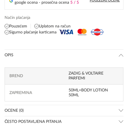
POGLEDAJ OCENE
google ocena - prosečna ocena
5 / 5
Način plaćanja
Pouzećem
Uplatom na račun
Sigurno plaćanje karticama
OPIS
ZADIG & VOLTAIRE
BREND
PARFEMI
50ML+BODY LOTION
ZAPREMINA
50ML
OCENE (0)
ČESTO POSTAVLJENA PITANJA