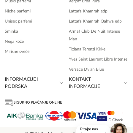
Muški parfemi
Xerjoff Erba Pura
Niche parfemi
Lattafa Khamrah edp
Unisex parfemi
Lattafa Khamrah Qahwa edp
Šminka
Armaf Club De Nuit Intense
Man
Nega kože
Tiziana Terenzi Kirke
Mirisne sveće
Yves Saint Laurent Libre Intense
Versace Dylan Blue
INFORMACIJE I
KONTAKT
PODRŠKA
INFORMACIJE
SIGURNO PLAĆANJE ONLINE
onlinemedia.rs
Pitajte nas