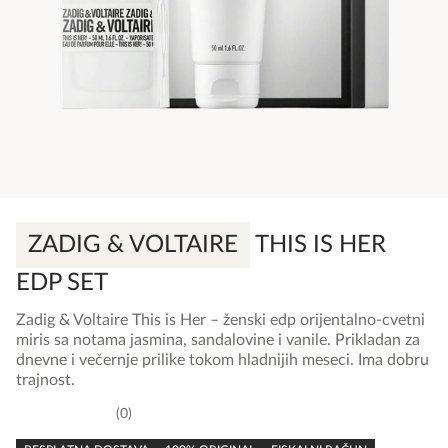
ZADIG & VOLTAIRE
THIS IS HER
EDP SET
Zadig & Voltaire This is Her – ženski edp orijentalno-cvetni
miris sa notama jasmina, sandalovine i vanile. Prikladan za
dnevne i večernje prilike tokom hladnijih meseci. Ima dobru
trajnost.
0
0,0
rating