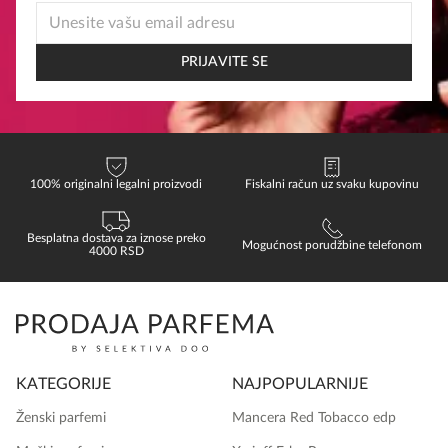
EMAIL
*
EMAIL
PRIJAVITE SE
100% originalni legalni proizvodi
Fiskalni račun uz svaku kupovinu
Besplatna dostava za iznose preko
Mogućnost porudžbine telefonom
4000 RSD
KATEGORIJE
NAJPOPULARNIJE
Ženski parfemi
Mancera Red Tobacco edp