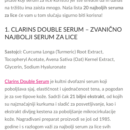
pitate koji serum za lice koristiti jer ste shvatili da ih danas
na tržištu ima zaista mnogo. Naša lista
20 najboljih seruma
za lice
će vam u tom slučaju sigurno biti korisna!
1. CLARINS DOUBLE SERUM – ZVANIČNO
NAJBOLJI SERUM ZA LICE
Sastojci:
Curcuma Longa (Turmeric) Root Extract,
Tocopheryl Acetate, Avena Sativa (Oat) Kernel Extract,
Glycerin, Sodium Hyaluronate
Clarins Double Serum
je kultni dvofazni serum koji
poboljšava sjaj, elastičnost i ujednačenost tena, a pogodan
je za sve tipove kože. Sadrži čak
21 biljni ekstrakt
, od kojih
su najznačajniji kurkuma i sladić za posvetljivanje, kao i
ekstrakt divljeg kestena za poboljšanje mikrocirkulacije
kože. Nagrađivani preparat proizvodi se još od 1985.
godine i s razlogom važi za najbolji serum za lice svih