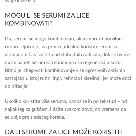
svoje kože lica.
MOGU LI SE SERUMI ZA LICE
KOMBINOVATI?
Da, serumi se mogu kombinovati, ali
uz oprez i pravilnu
rutinu
. Ujutru je, na primer, idealno koristiti serum sa
vitaminom C za zaštitu od slobodnih radikala, dok se uveče
može naneti serum sa retinoidima za regeneraciju kože.
Bitno je izbegavati kombinovanje više agresivnih aktivnih
sastojaka u istoj rutini (npr. retinola i kiselina), jer može doći
do iritacija.
Ukoliko koristite više seruma, nanosite ih po teksturi – od
najlakšeg ka gušćem, i dajte svakom dovoljno vremena da
se upije pre sledećeg koraka.
DA LI SERUME ZA LICE MOŽE KORISTITI