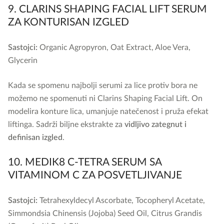
9. CLARINS SHAPING FACIAL LIFT SERUM
ZA KONTURISAN IZGLED
Sastojci:
Organic Agropyron, Oat Extract, Aloe Vera,
Glycerin
Kada se spomenu najbolji serumi za lice protiv bora ne
možemo ne spomenuti ni Clarins Shaping Facial Lift. On
modelira konture lica, umanjuje natečenost i pruža efekat
liftinga. Sadrži biljne ekstrakte za
vidljivo zategnut i
definisan izgled
.
10. MEDIK8 C-TETRA SERUM SA
VITAMINOM C ZA POSVETLJIVANJE
Sastojci:
Tetrahexyldecyl Ascorbate, Tocopheryl Acetate,
Simmondsia Chinensis (Jojoba) Seed Oil, Citrus Grandis