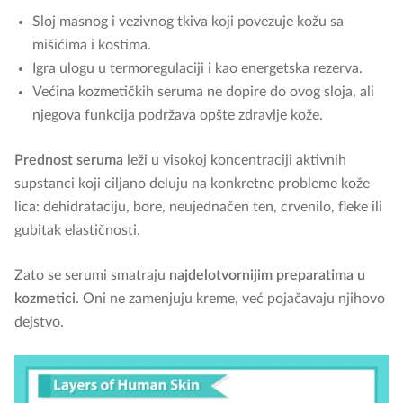
Sloj masnog i vezivnog tkiva koji povezuje kožu sa
mišićima i kostima.
Igra ulogu u termoregulaciji i kao energetska rezerva.
Većina kozmetičkih seruma ne dopire do ovog sloja, ali
njegova funkcija podržava opšte zdravlje kože.
Prednost seruma
leži u visokoj koncentraciji aktivnih
supstanci koji ciljano deluju na konkretne probleme kože
lica: dehidrataciju, bore, neujednačen ten, crvenilo, fleke ili
gubitak elastičnosti.
Zato se serumi smatraju
najdelotvornijim preparatima u
kozmetici
. Oni ne zamenjuju kreme, već pojačavaju njihovo
dejstvo.