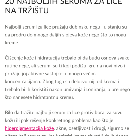
20 NAJBOLJIH SERUMA ZA LICE
NA TRŽIŠTU
Najbolji serumi za lice pružaju dubinsku negu i u stanju su
da prodru do mnogo daljih slojeva kože nego što to mogu
kreme.
Čišćenje kože i hidratacija trebalo bi da budu osnova svake
rutine nege, ali serumi su ti koji podižu igru na novi nivo i
pružaju joj aktivne sastojke u mnogo većim
koncentracijama. Zbog toga su delotvorniji od krema i
trebalo bi ih koristiti nakon umivanja i toniranja, a pre nego
što nanesete hidratantnu kremu.
Bilo da tražite najbolji serum za lice protiv bora, za suvu
kožu ili pak rešenje konkretnog problema kao što je
hiperpigmentacija kože
, akne, osetljivost i drugi, sigurno se