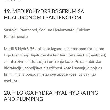
19. MEDIK8 HYDR8 B5 SERUM SA
HIJALURONOM I PANTENOLOM
Sastojci:
Panthenol, Sodium Hyaluronate, Calcium
Pantothenate
Medik8 Hydr8 B5 dolazi sa laganom, nemasnom formulom
koja kombinuje
hijaluronsku kiselinu i vitamin B5 (pantenol)
za intenzivnu hidrataciju i umirenje kože. Pruža dubinsku
hidrataciju, poboljšava elastičnost kože i smanjuje pojavu
finih linija, a pogodan je za sve tipove kože, pa čak i za
osetljivu.
20. FILORGA HYDRA-HYAL HYDRATING
AND PLUMPING