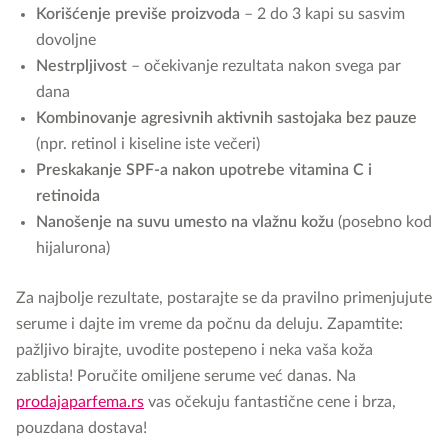
Korišćenje previše proizvoda
– 2 do 3 kapi su sasvim
dovoljne
Nestrpljivost
– očekivanje rezultata nakon svega par
dana
Kombinovanje agresivnih aktivnih sastojaka bez pauze
(npr. retinol i kiseline iste večeri)
Preskakanje SPF-a nakon upotrebe vitamina C i
retinoida
Nanošenje na suvu umesto na vlažnu kožu
(posebno kod
hijalurona)
Za najbolje rezultate, postarajte se da pravilno primenjujute
serume i dajte im vreme da počnu da deluju. Zapamtite:
pažljivo birajte, uvodite postepeno i neka vaša koža
zablista! Poručite omiljene serume već danas. Na
prodajaparfema.rs
vas očekuju fantastične cene i brza,
pouzdana dostava!