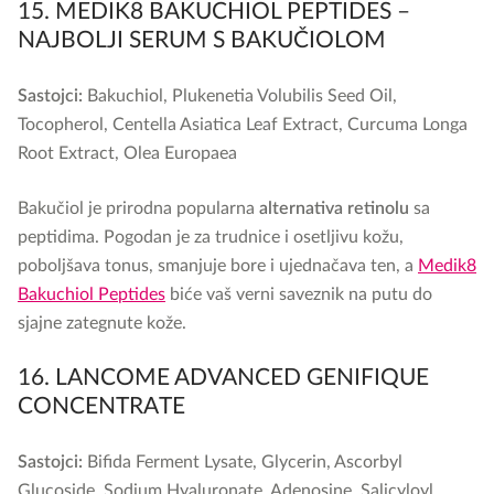
15. MEDIK8 BAKUCHIOL PEPTIDES –
NAJBOLJI SERUM S BAKUČIOLOM
Sastojci:
Bakuchiol, Plukenetia Volubilis Seed Oil,
Tocopherol, Centella Asiatica Leaf Extract, Curcuma Longa
Root Extract, Olea Europaea
Bakučiol je prirodna popularna
alternativa retinolu
sa
peptidima. Pogodan je za trudnice i osetljivu kožu,
poboljšava tonus, smanjuje bore i ujednačava ten, a
Medik8
Bakuchiol Peptides
biće vaš verni saveznik na putu do
sjajne zategnute kože.
16. LANCOME ADVANCED GENIFIQUE
CONCENTRATE
Sastojci:
Bifida Ferment Lysate, Glycerin, Ascorbyl
Glucoside, Sodium Hyaluronate, Adenosine, Salicyloyl