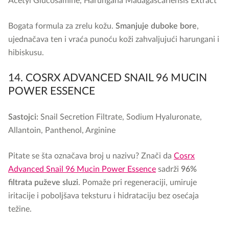
Acetyl Glucosamine, Harungana Madagascariensis Extract
Bogata formula za zrelu kožu.
Smanjuje duboke bore
,
ujednačava ten i vraća punoću koži zahvaljujući harungani i
hibiskusu.
14. COSRX ADVANCED SNAIL 96 MUCIN
POWER ESSENCE
Sastojci:
Snail Secretion Filtrate, Sodium Hyaluronate,
Allantoin, Panthenol, Arginine
Pitate se šta označava broj u nazivu? Znači da
Cosrx
Advanced Snail 96 Mucin Power Essence
sadrži
96%
filtrata puževe sluzi
. Pomaže pri regeneraciji, umiruje
iritacije i poboljšava teksturu i hidrataciju bez osećaja
težine.