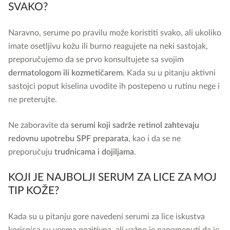
SVAKO?
Naravno, serume po pravilu može koristiti svako, ali ukoliko
imate osetljivu kožu ili burno reagujete na neki sastojak,
preporučujemo da se prvo konsultujete sa svojim
dermatologom ili kozmetičarem
. Kada su u pitanju aktivni
sastojci poput kiselina uvodite ih postepeno u rutinu nege i
ne preterujte.
Ne zaboravite da
serumi koji sadrže retinol zahtevaju
redovnu upotrebu SPF preparata
, kao i da se ne
preporučuju
trudnicama i dojiljama
.
KOJI JE NAJBOLJI SERUM ZA LICE ZA MOJ
TIP KOŽE?
Kada su u pitanju gore navedeni serumi za lice iskustva