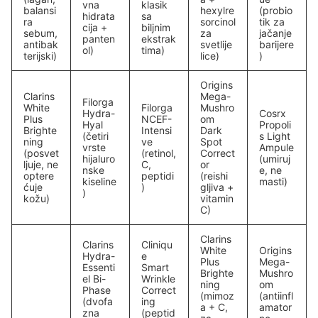
vna
klasik
balansi
hexylre
(probio
hidrata
sa
ra
sorcinol
tik za
cija +
biljnim
sebum,
za
jačanje
panten
ekstrak
antibak
svetlije
barijere
ol)
tima)
terijski)
lice)
)
Origins
Clarins
Mega-
Filorga
White
Filorga
Mushro
Hydra-
Cosrx
Plus
NCEF-
om
Hyal
Propoli
Brighte
Intensi
Dark
(četiri
s Light
ning
ve
Spot
vrste
Ampule
(posvet
(retinol,
Correct
hijaluro
(umiruj
ljuje, ne
C,
or
nske
e, ne
optere
peptidi
(reishi
kiseline
masti)
ćuje
)
gljiva +
)
kožu)
vitamin
C)
Clarins
Clarins
Cliniqu
White
Origins
Hydra-
e
Plus
Mega-
Essenti
Smart
Brighte
Mushro
el Bi-
Wrinkle
ning
om
Phase
Correct
(mimoz
(antiinfl
(dvofa
ing
a + C,
amator
zna
(peptid