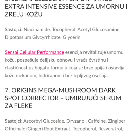
EXTRA INTENSIVE ESSENCE ZA UMORNU I
ZRELU KOŽU
Sastojci:
Niacinamide, Tocopherol, Acetyl Glucosamine,
Dipotassium Glycyrrhizate, Glycerin
Sensai Cellular Performance
esencija revitalizuje umornu
kožu,
pospešuje ćelijsku obnovu
i vraća čvrstinu i
elastičnost uz bogatu formulu koja se brzo upija i ostavlja
kožu mekanom, hidriranom i bez lepljivog osećaja.
7. ORIGINS MEGA-MUSHROOM DARK
SPOT CORRECTOR – UMIRUJUĆI SERUM
ZA FLEKE
Sastojci:
Ascorbyl Glucoside, Oryzanol, Caffeine, Zingiber
Officinale (Ginger) Root Extract, Tocopherol, Resveratrol,