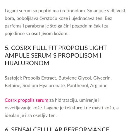
Lagani serum sa peptidima i retinoidom. Smanjuje vidljivost
bora, poboljšava čvrstoću kože i ujednačava ten. Bez
parfema i parabena je što ga čini pogodnim čak i za
pojedince sa
osetljivom kožom
.
5. COSRX FULL FIT PROPOLIS LIGHT
AMPULE SERUM S PROPOLISOM I
HIJALURONOM
Sastojci:
Propolis Extract, Butylene Glycol, Glycerin,
Betaine, Sodium Hyaluronate, Panthenol, Arginine
Cosrx propolis serum
za hidrataciju, umirenje i
osvetljavanje kože.
Lagane je teksture
i ne masti kožu, a
idealan je i za osetljiv ten.
6. SENSAI CELLULAR PERFORMANCE