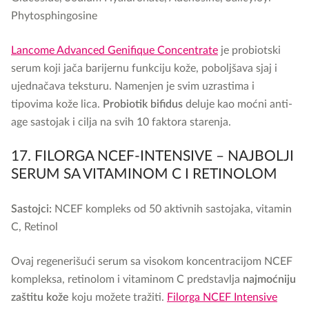
Phytosphingosine
Lancome Advanced Genifique Concentrate
je probiotski
serum koji jača barijernu funkciju kože, poboljšava sjaj i
ujednačava teksturu. Namenjen je svim uzrastima i
tipovima kože lica.
Probiotik bifidus
deluje kao moćni anti-
age sastojak i cilja na svih 10 faktora starenja.
17. FILORGA NCEF-INTENSIVE – NAJBOLJI
SERUM SA VITAMINOM C I RETINOLOM
Sastojci:
NCEF kompleks od 50 aktivnih sastojaka, vitamin
C, Retinol
Ovaj regenerišući serum sa visokom koncentracijom NCEF
kompleksa, retinolom i vitaminom C predstavlja
najmoćniju
zaštitu kože
koju možete tražiti.
Filorga NCEF Intensive