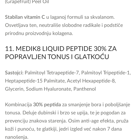
(Grapefruit) Peel Oil
Stabilan vitamin C
u laganoj formuli sa skvalanom.
Osvetljava ten, neutrališe slobodne radikale i podstiče
prirodnu proizvodnju kolagena.
11. MEDIK8 LIQUID PEPTIDE 30% ZA
POPRAVLJEN TONUS I GLATKOĆU
Sastojci:
Palmitoyl Tetrapeptide-7, Palmitoyl Tripeptide-1,
Heptapeptide-15 Palmitate, Acetyl Hexapeptide-8,
Glycerin, Sodium Hyaluronate, Panthenol
Kombinacija
30% peptida
za smanjenje bora i poboljšanje
tonusa. Deluje dubinski i brzo se upija, te je pogodan za
prevenciju znakova starenja. Osim anti-age efekta, pruža
koži i punoću, te glatkiji, jedri izgled već nakon 7 dana
nanošenja.