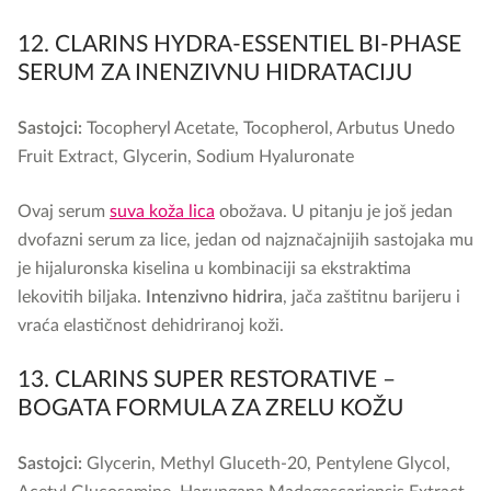
12. CLARINS HYDRA-ESSENTIEL BI-PHASE
SERUM ZA INENZIVNU HIDRATACIJU
Sastojci:
Tocopheryl Acetate, Tocopherol, Arbutus Unedo
Fruit Extract, Glycerin, Sodium Hyaluronate
Ovaj serum
suva koža lica
obožava. U pitanju je još jedan
dvofazni serum za lice, jedan od najznačajnijih sastojaka mu
je hijaluronska kiselina u kombinaciji sa ekstraktima
lekovitih biljaka.
Intenzivno hidrira
, jača zaštitnu barijeru i
vraća elastičnost dehidriranoj koži.
13. CLARINS SUPER RESTORATIVE –
BOGATA FORMULA ZA ZRELU KOŽU
Sastojci:
Glycerin, Methyl Gluceth-20, Pentylene Glycol,