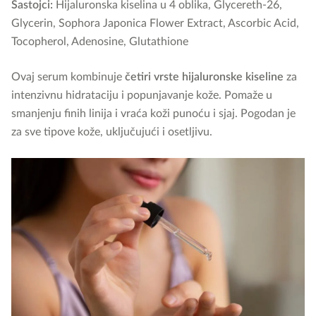
Sastojci:
Hijaluronska kiselina u 4 oblika, Glycereth-26,
Glycerin, Sophora Japonica Flower Extract, Ascorbic Acid,
Tocopherol, Adenosine, Glutathione
Ovaj serum kombinuje
četiri vrste hijaluronske kiseline
za
intenzivnu hidrataciju i popunjavanje kože. Pomaže u
smanjenju finih linija i vraća koži punoću i sjaj. Pogodan je
za sve tipove kože, uključujući i osetljivu.