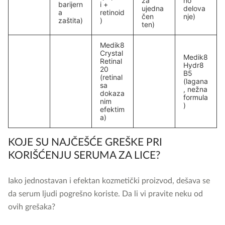
za
no
barijern
i +
ujedna
delova
a
retinoid
čen
nje)
zaštita)
)
ten)
Medik8
Crystal
Medik8
Retinal
Hydr8
20
B5
(retinal
(lagana
sa
, nežna
dokaza
formula
nim
)
efektim
a)
KOJE SU NAJČEŠĆE GREŠKE PRI
KORIŠĆENJU SERUMA ZA LICE?
Iako jednostavan i efektan kozmetički proizvod, dešava se
da serum ljudi pogrešno koriste. Da li vi pravite neku od
ovih grešaka?