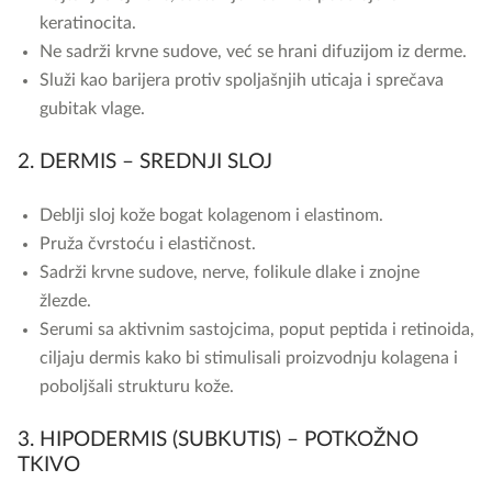
keratinocita.
Ne sadrži krvne sudove, već se hrani difuzijom iz derme.
Služi kao barijera protiv spoljašnjih uticaja i sprečava
gubitak vlage.
2. DERMIS – SREDNJI SLOJ
Deblji sloj kože bogat kolagenom i elastinom.
Pruža čvrstoću i elastičnost.
Sadrži krvne sudove, nerve, folikule dlake i znojne
žlezde.
Serumi sa aktivnim sastojcima, poput peptida i retinoida,
ciljaju dermis kako bi stimulisali proizvodnju kolagena i
poboljšali strukturu kože.
3. HIPODERMIS (SUBKUTIS) – POTKOŽNO
TKIVO