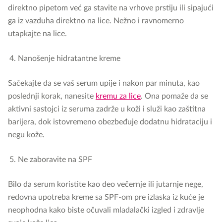
direktno pipetom već ga stavite na vrhove prstiju ili sipajući
ga iz vazduha direktno na lice. Nežno i ravnomerno
utapkajte na lice.
Nanošenje hidratantne kreme
Sačekajte da se vaš serum upije i nakon par minuta, kao
poslednji korak, nanesite
kremu za lice
. Ona pomaže da se
aktivni sastojci iz seruma zadrže u koži i služi kao zaštitna
barijera, dok istovremeno obezbeđuje dodatnu hidrataciju i
negu kože.
Ne zaboravite na SPF
Bilo da serum koristite kao deo večernje ili jutarnje nege,
redovna upotreba kreme sa SPF-om pre izlaska iz kuće je
neophodna kako biste očuvali mladalački izgled i zdravlje