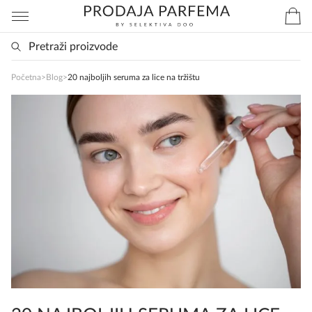
Početna
>
Blog
>
20 najboljih seruma za lice na tržištu
SlađanAi Asistent
Online
Zdravo, tu sam da Vam pomognem da 
poručite svoj omiljeni parfem danas ali i za 
sva ostala pitanja?