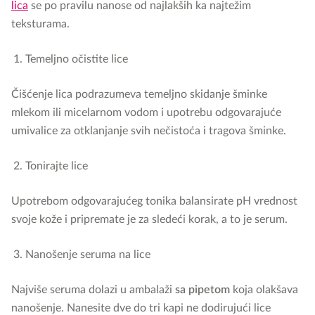
lica
se po pravilu nanose od najlakših ka najtežim
teksturama.
Temeljno očistite lice
Čišćenje lica podrazumeva temeljno skidanje šminke
mlekom ili micelarnom vodom i upotrebu odgovarajuće
umivalice za otklanjanje svih nečistoća i tragova šminke.
Tonirajte lice
Upotrebom odgovarajućeg tonika balansirate pH vrednost
svoje kože i pripremate je za sledeći korak, a to je serum.
Nanošenje seruma na lice
Najviše seruma dolazi u ambalaži
sa pipetom
koja olakšava
nanošenje. Nanesite dve do tri kapi ne dodirujući lice