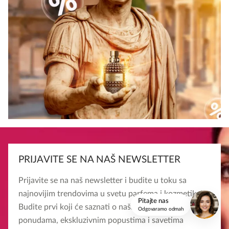
onlinemedia.rs
PRIJAVITE SE NA NAŠ NEWSLETTER
Prijavite se na naš newsletter i budite u toku sa
najnovijim trendovima u svetu parfema i kozmetike!
Pitajte nas
Budite prvi koji će saznati o našim specijalnim
Odgovaramo odmah
ponudama, ekskluzivnim popustima i savetima