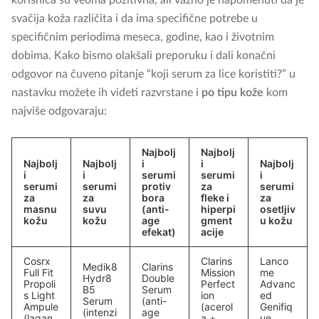
korisnica su veoma pozitivna, ali važno je napomenuti da je
svačija koža različita i da ima specifične potrebe u
specifičnim periodima meseca, godine, kao i životnim
dobima. Kako bismo olakšali preporuku i dali konačni
odgovor na čuveno pitanje “koji serum za lice koristiti?” u
nastavku možete ih videti razvrstane i
po tipu kože
kom
najviše odgovaraju:
Najbolj
Najbolj
Najbolj
Najbolj
i
i
Najbolj
i
i
serumi
serumi
i
serumi
serumi
protiv
za
serumi
za
za
bora
fleke i
za
masnu
suvu
(anti-
hiperpi
osetljiv
kožu
kožu
age
gment
u kožu
efekat)
acije
Cosrx
Clarins
Lanco
Medik8
Clarins
Full Fit
Mission
me
Hydr8
Double
Propoli
Perfect
Advanc
B5
Serum
s Light
ion
ed
Serum
(anti-
Ampule
(acerol
Genifiq
(intenzi
age
(lagan,
a +
ue