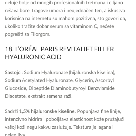
deluje bolje od mnogih profesionalnih tretmana i ciljano
rešava bore, tragove umora i neujednačen ten, a iskustva
korisnica na internetu su mahom pozitivna, što govori da,
ukoliko tražite dobar serum sa vitaminom C, nećete
pogrešiti sa Filorgom.
18. L’ORÉAL PARIS REVITALIFT FILLER
HYALURONIC ACID
Sastojci:
Sodium Hyaluronate (hijaluronska kiselina),
Sodium Acetylated Hyaluronate, Glycerin, Ascorbyl
Glucoside, Dipeptide Diaminobutyroyl Benzylamide
Diacetate, ekstrakt semena raži.
Sadrži
1,5% hijaluronske kiseline
. Popunjava fine linije,
intenzivno hidrira i poboljšava elastičnost kože pružajući
vašoj koži negu kakvu zaslužuje. Tekstura je lagana i
nelepljiva.