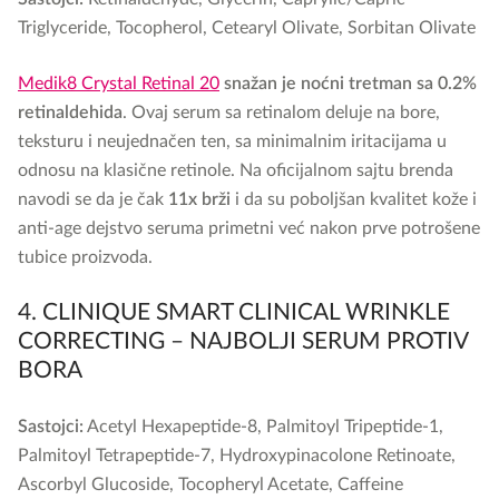
Triglyceride, Tocopherol, Cetearyl Olivate, Sorbitan Olivate
Medik8 Crystal Retinal 20
snažan je noćni tretman sa 0.2%
retinaldehida
. Ovaj serum sa retinalom deluje na bore,
teksturu i neujednačen ten, sa minimalnim iritacijama u
odnosu na klasične retinole. Na oficijalnom sajtu brenda
navodi se da je čak
11x brži
i da su poboljšan kvalitet kože i
anti-age dejstvo seruma primetni već nakon prve potrošene
tubice proizvoda.
4. CLINIQUE SMART CLINICAL WRINKLE
CORRECTING – NAJBOLJI SERUM PROTIV
BORA
Sastojci:
Acetyl Hexapeptide-8, Palmitoyl Tripeptide-1,
Palmitoyl Tetrapeptide-7, Hydroxypinacolone Retinoate,
Ascorbyl Glucoside, Tocopheryl Acetate, Caffeine