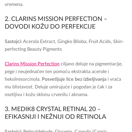
vremena.
2. CLARINS MISSION PERFECTION –
DOVODI KOŽU DO PERFEKCIJE
Sastojci:
Acerola Extract, Gingko Biloba, Fruit Acids, Skin-
perfecting Beauty Pigments
Clarins Mission Perfection
ciljano deluje na pigmentacije,
pege i neujednačen ten pomoću ekstrakta acerole i
heksilresorcinola.
Posvetljuje lice bez izbeljivanja
i vraća
mu blistavost. Deluje umirujuće i pogodan je čak i za
osetljivu i kožu sklonu crvenilu i aknama.
3. MEDIK8 CRYSTAL RETINAL 20 –
EFIKASNIJI I NEŽNIJI OD RETINOLA
Sastojci:
Retinaldehyde, Glycerin, Caprylic/Capric