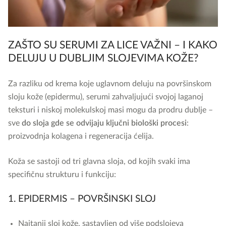
ZAŠTO SU SERUMI ZA LICE VAŽNI – I KAKO
DELUJU U DUBLJIM SLOJEVIMA KOŽE?
Za razliku od krema koje uglavnom deluju na površinskom
sloju kože (epidermu), serumi zahvaljujući svojoj laganoj
teksturi i niskoj molekulskoj masi mogu da prodru dublje –
sve
do sloja gde se odvijaju ključni biološki procesi
:
proizvodnja kolagena i regeneracija ćelija.
Koža se sastoji od tri glavna sloja, od kojih svaki ima
specifičnu strukturu i funkciju:
1. EPIDERMIS – POVRŠINSKI SLOJ
Najtanji sloj kože, sastavljen od više podslojeva