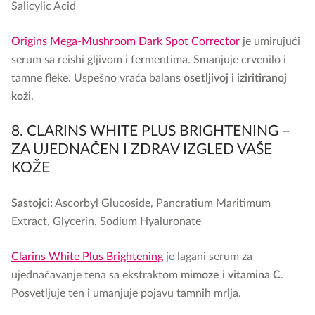
Salicylic Acid
Origins Mega-Mushroom Dark Spot Corrector
je umirujući
serum sa reishi gljivom i fermentima. Smanjuje crvenilo i
tamne fleke. Uspešno vraća balans
osetljivoj i iziritiranoj
koži
.
8. CLARINS WHITE PLUS BRIGHTENING –
ZA UJEDNAČEN I ZDRAV IZGLED VAŠE
KOŽE
Sastojci:
Ascorbyl Glucoside, Pancratium Maritimum
Extract, Glycerin, Sodium Hyaluronate
Clarins White Plus Brightening
je lagani serum za
ujednačavanje tena sa ekstraktom
mimoze i vitamina C
.
Posvetljuje ten i umanjuje pojavu tamnih mrlja.