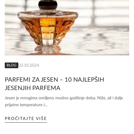
03.10.2024
BLOG
PARFEMI ZA JESEN – 10 NAJLEPŠIH
JESENJIH PARFEMA
Jesen je mnogima omiljeno modno godišnje doba. Niže, ali i dalje
prijatne temperature i...
PROČITAJTE VIŠE