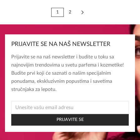
1
2
PRIJAVITE SE NA NAŠ NEWSLETTER
Prijavite se na naš newsletter i budite u toku sa
najnovijim trendovima u svetu parfema i kozmetike!
Budite prvi koji će saznati o našim specijalnim
ponudama, ekskluzivnim popustima i savetima
stručnjaka za lepotu.
EMAIL
EMAIL
EMAIL
PRIJAVITE SE