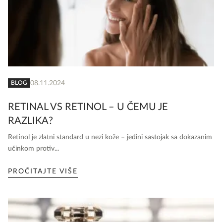
08.11.2024
BLOG
RETINAL VS RETINOL – U ČEMU JE
RAZLIKA?
Retinol je zlatni standard u nezi kože – jedini sastojak sa dokazanim
učinkom protiv...
PROČITAJTE VIŠE