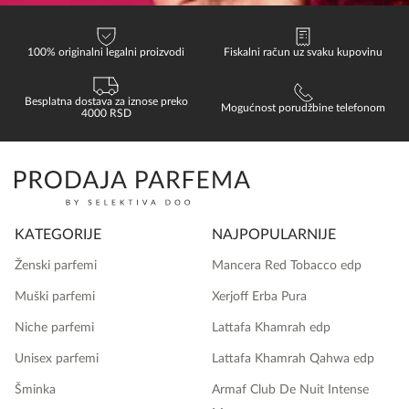
100% originalni legalni proizvodi
Fiskalni račun uz svaku kupovinu
Besplatna dostava za iznose preko
Mogućnost porudžbine telefonom
4000 RSD
KATEGORIJE
NAJPOPULARNIJE
Ženski parfemi
Mancera Red Tobacco edp
Muški parfemi
Xerjoff Erba Pura
Niche parfemi
Lattafa Khamrah edp
Unisex parfemi
Lattafa Khamrah Qahwa edp
Šminka
Armaf Club De Nuit Intense