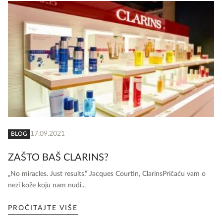
17.09.2021
BLOG
ZAŠTO BAŠ CLARINS?
„No miracles. Just results.” Jacques Courtin, ClarinsPričaću vam o
nezi kože koju nam nudi...
PROČITAJTE VIŠE