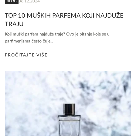
06.12.2024
BLOG
TOP 10 MUŠKIH PARFEMA KOJI NAJDUŽE
TRAJU
Koji muški parfem najduže traje? Ovo je pitanje koje se u
parfimerijama često čuje...
PROČITAJTE VIŠE