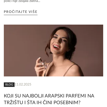
polici nije zasijala zlatna...
PROČITAJTE VIŠE
11.02.2025
BLOG
KOJI SU NAJBOLJI ARAPSKI PARFEMI NA
TRŽIŠTU I ŠTA IH ČINI POSEBNIM?