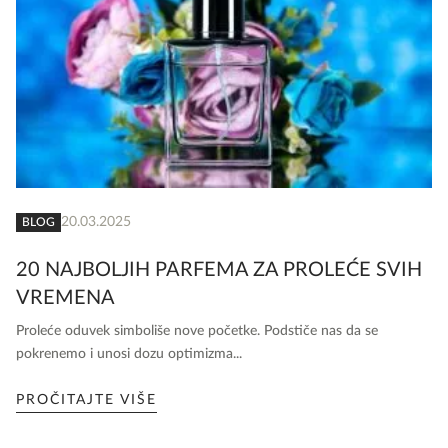
20.03.2025
BLOG
20 NAJBOLJIH PARFEMA ZA PROLEĆE SVIH
VREMENA
Proleće oduvek simboliše nove početke. Podstiče nas da se
pokrenemo i unosi dozu optimizma...
PROČITAJTE VIŠE