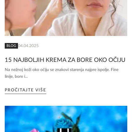
04.04.2025
BLOG
15 NAJBOLJIH KREMA ZA BORE OKO OČIJU
Na nežnoj koži oko očiju se znakovi starenja najpre ispolje. Fine
linije, bore i...
PROČITAJTE VIŠE