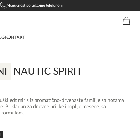
Mogućnost porudžbine telefonom
OG
KONTAKT
NI
NAUTIC SPIRIT
muški edt miris iz aromatično-drvenaste familije sa notama
. Prikladan za dnevne prilike i toplije mesece, sa
 formulom.
N