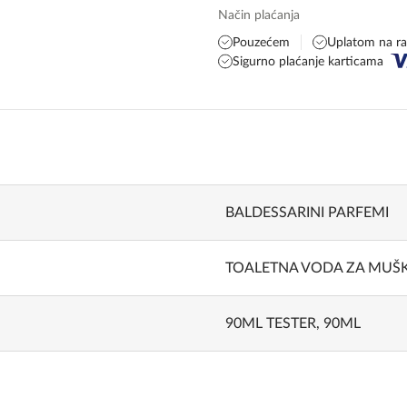
Način plaćanja
Pouzećem
Uplatom na r
Sigurno plaćanje karticama
BALDESSARINI PARFEMI
TOALETNA VODA ZA MUŠ
90ML TESTER
,
90ML