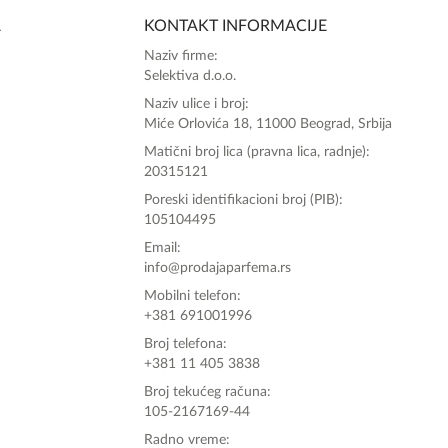
A
KONTAKT INFORMACIJE
Zdravo, tu sam da Vam pomognem da 
Naziv firme:
poručite svoj omiljeni parfem danas ali i za 
Selektiva d.o.o.
sva ostala pitanja?
Naziv ulice i broj:
Miće Orlovića 18, 11000 Beograd, Srbija
Matični broj lica (pravna lica, radnje):
20315121
Poreski identifikacioni broj (PIB):
105104495
Email:
info@prodajaparfema.rs
Mobilni telefon:
+381 691001996
Broj telefona:
+381 11 405 3838
Broj tekućeg računa:
105-2167169-44
Radno vreme: