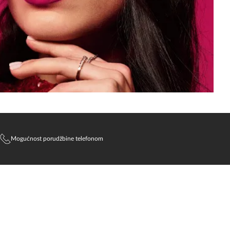
Mogućnost porudžbine telefonom
SlađanAi Asistent
Online