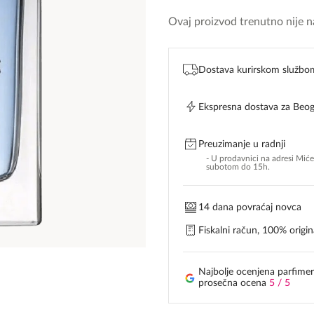
Ovaj proizvod trenutno nije na
Dostava kurirskom službo
Ekspresna dostava za Beo
Preuzimanje u radnji
- U prodavnici na adresi Mić
subotom do 15h.
14 dana povraćaj novca
Fiskalni račun, 100% origina
Najbolje ocenjena parfimer
prosečna ocena
5 / 5