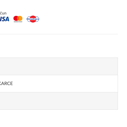
ačun
KARCE