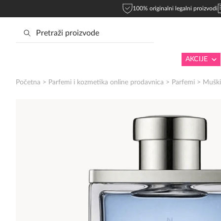
100% originalni legalni proizvodi
AKCIJE
Početna
>
Parfemi i kozmetika online prodavnica
>
Parfemi
>
Muški