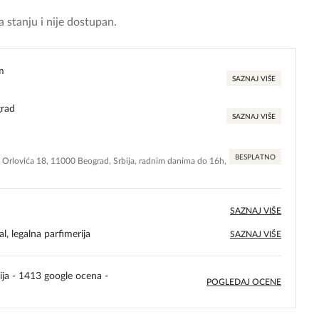
 stanju i nije dostupan.
m
SAZNAJ VIŠE
grad
SAZNAJ VIŠE
BESPLATNO
e Orlovića 18, 11000 Beograd, Srbija, radnim danima do 16h,
SAZNAJ VIŠE
l, legalna parfimerija
SAZNAJ VIŠE
ija - 1413 google ocena -
POGLEDAJ OCENE
5,0
rating