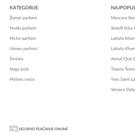
KATEGORIJE
NAJPOPUL
Ženski parfemi
Mancera Red
Muški parfemi
Xerjoff Erba 
Niche parfemi
Lattafa Kha
Unisex parfemi
Lattafa Kha
Šminka
Armaf Club 
Nega kože
Tiziana Teren
Mirisne sveće
Yves Saint L
Versace Dyla
SIGURNO PLAĆANJE ONLINE