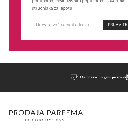
ponudama, ekskluzivnim popustima i savetima
stručnjaka za lepotu.
*
PRIJAVITE
EMAIL
EMAIL
100% originalni legalni proizvodi