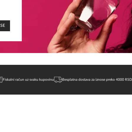
 SE
Fiskalni račun uz svaku kupovinu
Besplatna dostava za iznose preko 4000 RSD