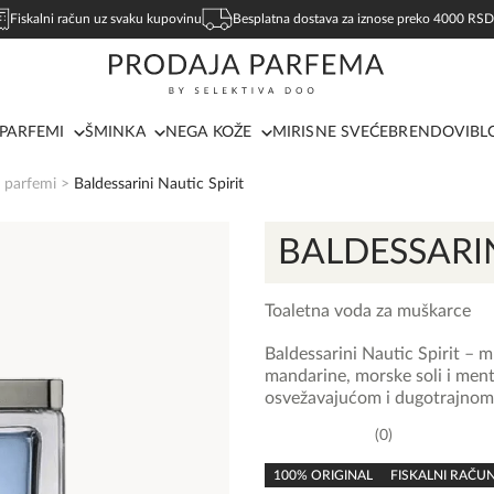
Fiskalni račun uz svaku kupovinu
Besplatna dostava za iznose preko 4000 RSD
PARFEMI
ŠMINKA
NEGA KOŽE
MIRISNE SVEĆE
BRENDOVI
BL
 parfemi
>
Baldessarini Nautic Spirit
BALDESSARI
Toaletna voda za muškarce
Baldessarini Nautic Spirit – 
mandarine, morske soli i mente
osvežavajućom i dugotrajnom
0
0,0
rating
100% ORIGINAL
FISKALNI RAČU