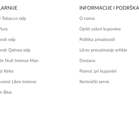
ARNIJE
INFORMACIJE I PODRŠK
 Tobacco edp
O nama
Pura
Opšti uslovi kupovine
mrah edp
Politika privatnosti
mrah Qahwa edp
Lično preuzimanje artikla
De Nuit Intense Man
Dostava
zi Kirke
Pomoć pri kupovini
aurent Libre Intense
Korisnički servis
n Blue