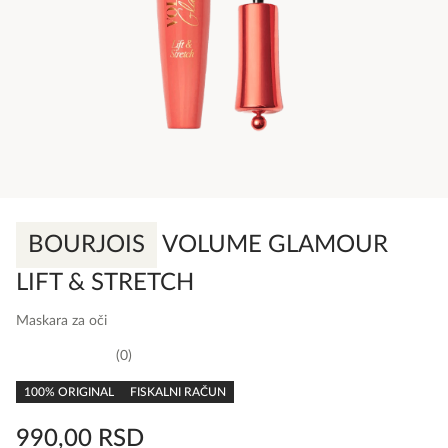
BOURJOIS
VOLUME GLAMOUR
LIFT & STRETCH
Maskara za oči
0
0,0
rating
100% ORIGINAL
FISKALNI RAČUN
990,00
RSD