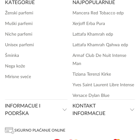
KATEGORIJE
NAJPOPULARNIJE
Ženski parfemi
Mancera Red Tobacco edp
Muški parfemi
Xerjoff Erba Pura
Niche parfemi
Lattafa Khamrah edp
Unisex parfemi
Lattafa Khamrah Qahwa edp
Šminka
Armaf Club De Nuit Intense
Man
Nega kože
Tiziana Terenzi Kirke
Mirisne sveće
Yves Saint Laurent Libre Intense
Versace Dylan Blue
INFORMACIJE I
KONTAKT
PODRŠKA
INFORMACIJE
SIGURNO PLAĆANJE ONLINE
onlinemedia.rs