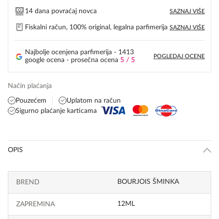
14 dana povraćaj novca
SAZNAJ VIŠE
Fiskalni račun, 100% original, legalna parfimerija
SAZNAJ VIŠE
Najbolje ocenjena parfimerija - 1413
POGLEDAJ OCENE
google ocena - prosečna ocena
5 / 5
Način plaćanja
Pouzećem
Uplatom na račun
Sigurno plaćanje karticama
OPIS
BOURJOIS ŠMINKA
BREND
12ML
ZAPREMINA