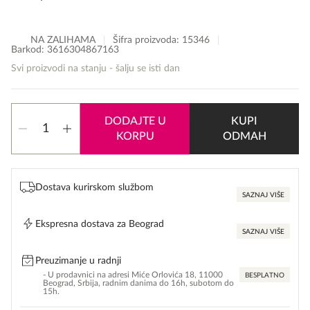
NA ZALIHAMA
Šifra proizvoda:
15346
Barkod: 3616304867163
Svi proizvodi na stanju - šalju se isti dan
Bourjois
DODAJTE U
KUPI
Paris
KORPU
ODMAH
Volume
Glamour
Lift
&
Dostava kurirskom službom
Stretch
SAZNAJ VIŠE
količina
Ekspresna dostava za Beograd
SAZNAJ VIŠE
Preuzimanje u radnji
- U prodavnici na adresi Miće Orlovića 18, 11000
BESPLATNO
Beograd, Srbija, radnim danima do 16h, subotom do
15h.