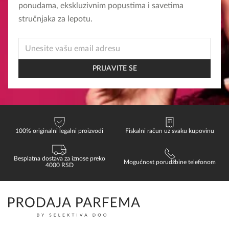
ponudama, ekskluzivnim popustima i savetima
stručnjaka za lepotu.
*
EMAIL
EMAIL
PRIJAVITE SE
100% originalni legalni proizvodi
Fiskalni račun uz svaku kupovinu
Besplatna dostava za iznose preko
Mogućnost porudžbine telefonom
4000 RSD